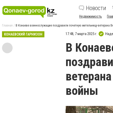
Новости
Недвижимость
Гла
Главная
В Конаеве военнослужащие поздравили почетную жительницу-ветерана В
17:48, 7 марта 2025 г.
Наде
КОНАЕВСКИЙ ГАРНИЗОН
В Конае
поздрави
ветерана
войны