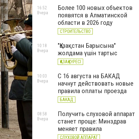
Более 100 новых объектов
16:52
Вчера
появятся в Алматинской
области в 2026 году
СТРОИТЕЛЬСТВО
"Қазақстан Барысына"
10:18
Вчера
жолдама үшін тартыс
ҚАЗАҚ КҮРЕСІ
С 16 августа на БАКАД
10:03
Вчера
начнут действовать новые
правила оплаты проезда
БАКАД
Получить слуховой аппарат
08:58
Вчера
станет проще: Минздрав
меняет правила
СЛУХОВОЙ АППАРАТ