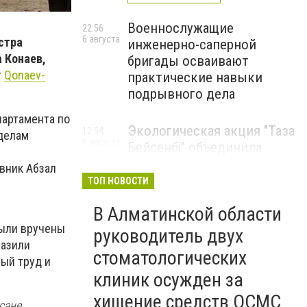
Военнослужащие
22:56
6 августа
стра
инженерно-саперной
 Конаев,
бригады осваивают
т
Qonaev-
практические навыки
подрывного дела
партамента по
Экологическая акция "Таза
12:54
делам
6 августа
Бейсенбі" объединила
свыше 22 тысяч жителей
вник Абзал
Алматинской области
ТОП НОВОСТИ
ЭКОАКЦИЯ
В Алматинской области
были вручены
руководитель двух
разили
стоматологических
ый труд и
клиник осужден за
хищение средств ОСМС
сане