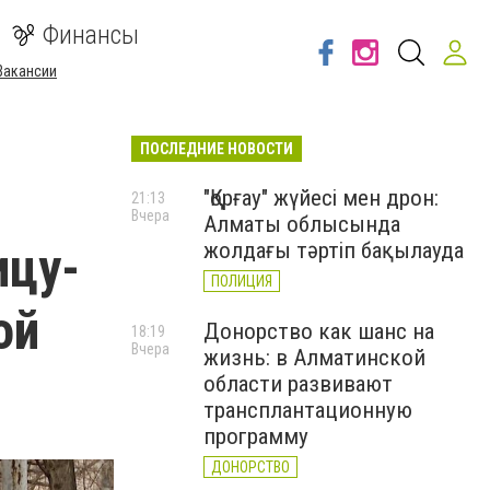
Финансы
Вакансии
ПОСЛЕДНИЕ НОВОСТИ
"Қорғау" жүйесі мен дрон:
21:13
Вчера
Алматы облысында
ицу-
жолдағы тәртіп бақылауда
ПОЛИЦИЯ
ой
Донорство как шанс на
18:19
Вчера
жизнь: в Алматинской
области развивают
трансплантационную
программу
ДОНОРСТВО