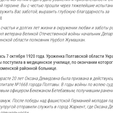
ой героине. Вы с честью прошли через тяжелейшие испытан
ружить Вас заботой, выразить глубокую благодарность за
д.
счастья и долгих лет жизни в окружении любви и заботы р
рил ветерана Великой Отечественной войны начальник Депар
нской области полковник Нурбол Жумашхан.
сь 7 октября 1920 года. Уроженка Полтавской области Ук
 поступила в медицинское училище, по окончании которог
оменской районной больнице.
озрасте 20 лет Оксана Демидовна была призвана в действу
спитале №1668 города Полтавы. В годы войны по волею суд
овым офицером Бекежаном Бетебаевым, получившим ранени
замуж. После победы над фашистской Германией молодая па
супругой отправили служить в город Жаркент, где Оксана Д
 специальности.