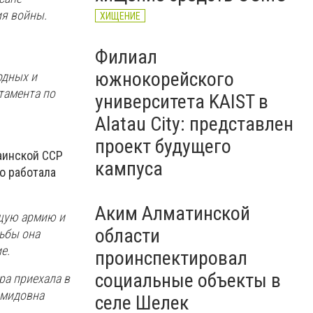
ия войны.
ХИЩЕНИЕ
Филиал
южнокорейского
одных и
тамента по
университета KAIST в
Alatau City: представлен
проект будущего
раинской ССР
кампуса
о работала
Аким Алматинской
ющую армию и
области
ьбы она
е.
проинспектировал
социальные объекты в
ра приехала в
емидовна
селе Шелек