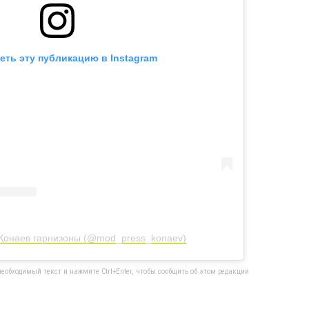
еть эту публикацию в Instagram
 Қонаев гарнизоны (@mod_press_konaev)
еобходимый текст и нажмите Ctrl+Enter, чтобы сообщить об этом редакции