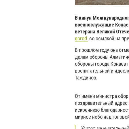
В канун Международног
военнослужащие Конаев
ветерана Великой Отеч
gorod
со ссылкой на пре
В прошлом году она отм
делам обороны Алматинс
обороны города Конаев 
воспитательной и идеол
Таждинов.
От имени министра обор
поздравительный адрес 
искреннюю благодарност
мирное небо над головой
"В этот замечательный