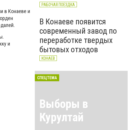
РАБОЧАЯ ПОЕЗДКА
и в Конаеве и
 орден
В Конаеве появится
едалей.
современный завод по
ы.
переработке твердых
жку и
бытовых отходов
КОНАЕВ
СПЕЦТЕМА
Выборы в
Курултай