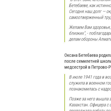
Бетебаеве, как истинн
Сегодня наш долг — ок
самоотверженный тру
Желаем Вам здоровья, 
близких", - поблагода
делам обороны Алмати
Оксана Бетебаева родила
после семилетней школы
медсестрой в Петрово-Р
В июле 1941 года в в
служила в военном го
познакомилась с кадр
Позже за него вышла 
Казахстан. Офицера с 
продолжала работу по