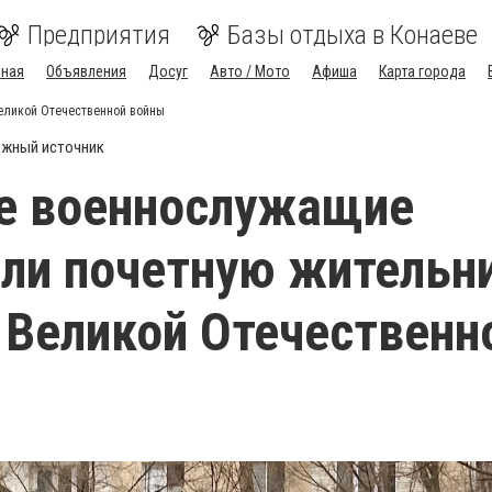
Предприятия
Базы отдыха в Конаеве
вная
Объявления
Досуг
Авто / Мото
Афиша
Карта города
еликой Отечественной войны
жный источник
ве военнослужащие
ли почетную жительн
 Великой Отечественн