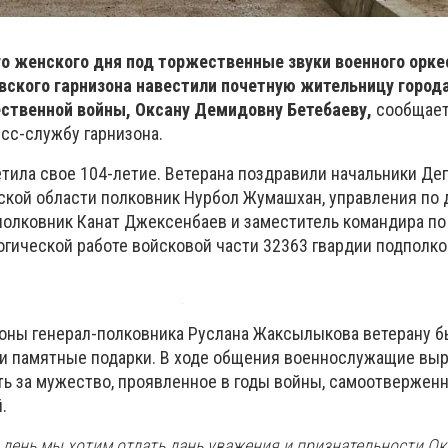
о женского дня под торжественные звуки военного орке
ского гарнизона навестили почетную жительницу города
ественной войны, Оксану Демидовну Бетебаеву,
сообщае
сс-службу гарнизона.
етила свое 104-летие. Ветерана поздравили начальники Де
кой области полковник Нурбол Жумашхан, управления по 
полковник Канат Джексенбаев и заместитель командира по
огической работе войсковой части 32363 гвардии подполко
оны генерал-полковника Руслана Жаксылыкова ветерану 
и памятные подарки. В ходе общения военнослужащие вы
ь за мужество, проявленное в годы войны, самоотверженн
.
 день мы хотим отдать дань уважения и признательности Ок