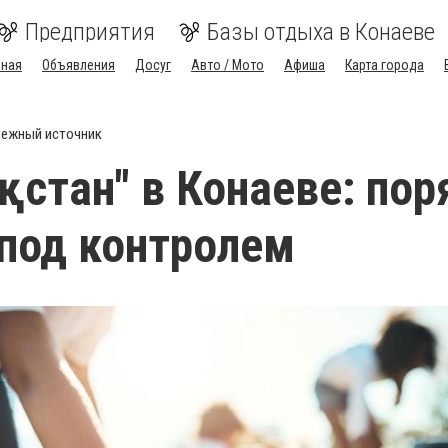
Предприятия
Базы отдыха в Конаеве
вная
Объявления
Досуг
Авто / Мото
Афиша
Карта города
ежный источник
ақстан" в Конаеве: по
 под контролем