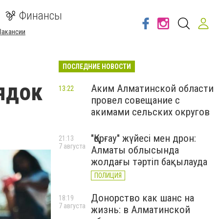
Финансы
Вакансии
ПОСЛЕДНИЕ НОВОСТИ
рядок
Аким Алматинской области
13:22
провел совещание с
акимами сельских округов
"Қорғау" жүйесі мен дрон:
21:13
7 августа
Алматы облысында
жолдағы тәртіп бақылауда
ПОЛИЦИЯ
Донорство как шанс на
18:19
7 августа
жизнь: в Алматинской