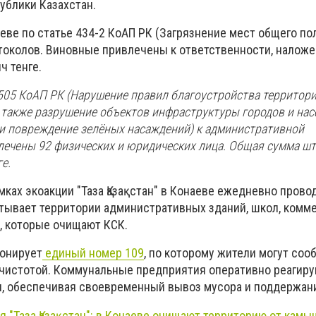
ублики Казахстан.
онаеве по статье 434-2 КоАП РК (Загрязнение мест общего п
токолов. Виновные привлечены к ответственности,
наложе
ч тенге.
505 КоАП РК (
Нарушение правил благоустройства территори
а также разрушение объектов инфраструктуры городов и на
 и повреждение зелёных насаждений
) к административной
лечены 92 физических и юридических лица. Общая сумма ш
е.
амках экоакции "Таза Қазақстан" в Конаеве ежедневно прово
атывает территории административных зданий, школ, комм
ы, которые очищают КСК.
ионирует
единый номер 109
, по которому жители могут соо
 чистотой. Коммунальные предприятия оперативно реагиру
, обеспечивая своевременный вывоз мусора и поддержани
 "Таза Қазақстан": в Конаеве очищают территорию от камы