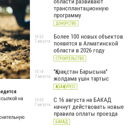
области развивают
трансплантационную
программу
ДОНОРСТВО
Более 100 новых объектов
16:52
7 августа
появятся в Алматинской
области в 2026 году
СТРОИТЕЛЬСТВО
"Қазақстан Барысына"
10:18
7 августа
жолдама үшін тартыс
ҚАЗАҚ КҮРЕСІ
ведется
ссылкой на
С 16 августа на БАКАД
10:03
7 августа
начнут действовать новые
правила оплаты проезда
яснительную
БАКАД