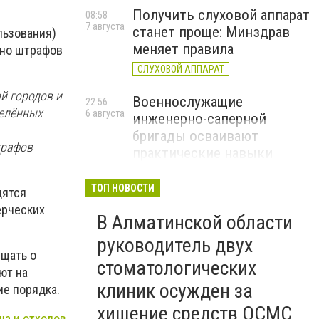
Получить слуховой аппарат
08:58
7 августа
станет проще: Минздрав
ользования)
меняет правила
но штрафов
СЛУХОВОЙ АППАРАТ
й городов и
Военнослужащие
22:56
селённых
6 августа
инженерно-саперной
бригады осваивают
трафов
практические навыки
подрывного дела
ТОП НОВОСТИ
дятся
ерческих
В Алматинской области
руководитель двух
бщать о
стоматологических
ют на
клиник осужден за
е порядка.
хищение средств ОСМС
ша и отходов