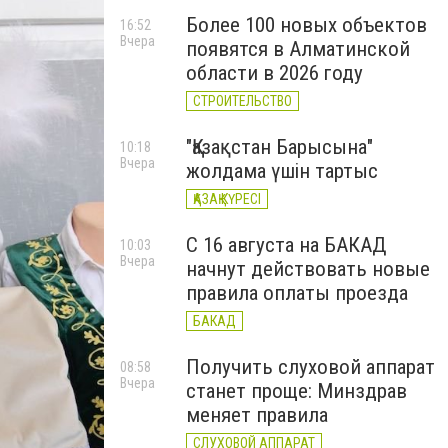
Более 100 новых объектов
16:52
Вчера
появятся в Алматинской
области в 2026 году
СТРОИТЕЛЬСТВО
"Қазақстан Барысына"
10:18
Вчера
жолдама үшін тартыс
ҚАЗАҚ КҮРЕСІ
С 16 августа на БАКАД
10:03
Вчера
начнут действовать новые
правила оплаты проезда
БАКАД
Получить слуховой аппарат
08:58
Вчера
станет проще: Минздрав
меняет правила
СЛУХОВОЙ АППАРАТ