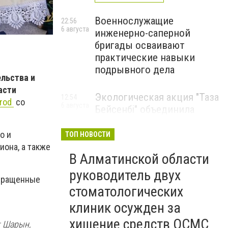
Военнослужащие
22:56
6 августа
инженерно-саперной
бригады осваивают
практические навыки
подрывного дела
льства и
асти
Экологическая акция "Таза
12:54
orod
со
6 августа
Бейсенбі" объединила
свыше 22 тысяч жителей
Алматинской области
о и
ТОП НОВОСТИ
она, а также
ЭКОАКЦИЯ
В Алматинской области
руководитель двух
выращенные
стоматологических
клиник осужден за
хищение средств ОСМС
: Шарын,