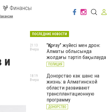
Финансы
Вакансии
ПОСЛЕДНИЕ НОВОСТИ
"Қорғау" жүйесі мен дрон:
21:13
Вчера
Алматы облысында
 и
жолдағы тәртіп бақылауда
ПОЛИЦИЯ
Донорство как шанс на
18:19
Вчера
жизнь: в Алматинской
области развивают
трансплантационную
программу
ДОНОРСТВО