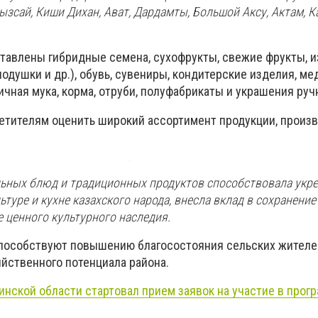
гызсай, Киши Дихан, Ават, Дардамты, Большой Аксу, Актам, К
тавлены гибридные семена, сухофрукты, свежие фрукты, 
подушки и др.), обувь, сувениры, кондитерские изделия, ме
чная мука, корма, отруби, полуфабрикаты и украшения руч
етителям оценить широкий ассортимент продукции, произ
ьных блюд и традиционных продуктов способствовала укр
ьтуре и кухне казахского народа, внесла вклад в сохранение
 ценного культурного наследия.
пособствуют повышению благосостояния сельских жителе
йственного потенциала района.
нской области стартовал прием заявок на участие в прог