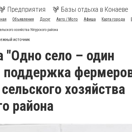
Предприятия
Базы отдыха в Конаеве
вная
Объявления
Досуг
Авто / Мото
Афиша
Карта города
ельского хозяйства Уйгурского района
ежный источник
 "Одно село – один
: поддержка фермеров
 сельского хозяйства
го района