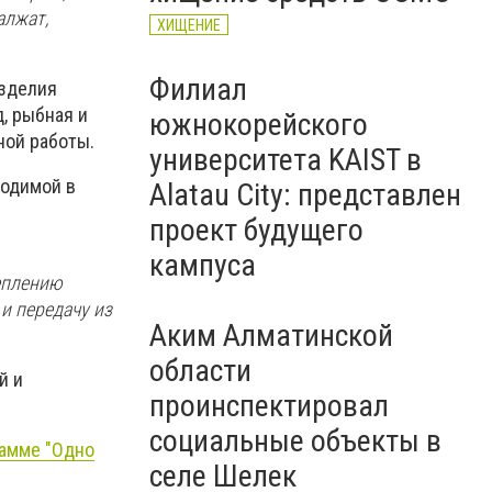
алжат,
ХИЩЕНИЕ
Филиал
изделия
д, рыбная и
южнокорейского
ной работы.
университета KAIST в
водимой в
Alatau City: представлен
проект будущего
кампуса
еплению
 и передачу из
Аким Алматинской
области
й и
проинспектировал
социальные объекты в
рамме "Одно
селе Шелек