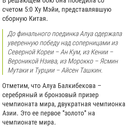
В решающем бою она победила со
счетом 5:0 Ху Мэйи, представлявшую
сборную Китая.
До финального поединка Алуа одержала
уверенную победу над соперницами из
Северной Кореи – Ан Кум, из Кении –
Вероникой Нзива, из Морокко – Ясмин
Мутаки и Турции – Айсен Ташкин.
Отметим, что Алуа Балкибекова –
серебряный и бронзовый призер
чемпионата мира, двукратная чемпионка
Азии. Это ее первое "золото" на
чемпионате мира.