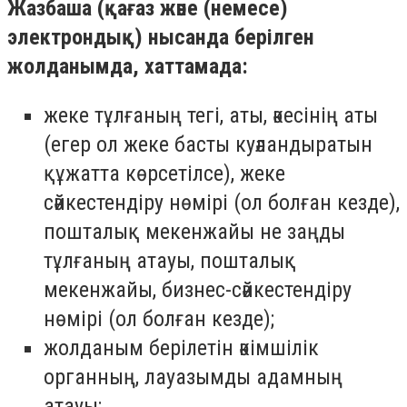
Жазбаша (қағаз және (немесе)
электрондық) нысанда берілген
жолданымда, хаттамада:
жеке тұлғаның тегі, аты, әкесінің аты
(егер ол жеке басты куәландыратын
құжатта көрсетілсе), жеке
сәйкестендіру нөмірі (ол болған кезде),
пошталық мекенжайы не заңды
тұлғаның атауы, пошталық
мекенжайы, бизнес-сәйкестендіру
нөмірі (ол болған кезде);
жолданым берілетін әкімшілік
органның, лауазымды адамның
атауы;