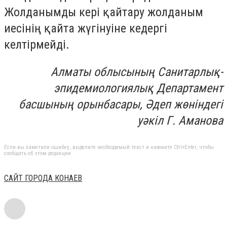
Жолданымды кері қайтару жолданым
иесінің қайта жүгінуіне кедергі
келтірмейді.
Алматы облысының Санитарлық-
эпидемиологиялық Департамент
басшының орынбасары, Әдеп жөніндегі
уәкіл​​​​​​​ Г. Аманова
Если вы заметили ошибку, выделите необходимый текст и нажмите Ctrl+Enter, чтобы
сообщить об этом редакции
САЙТ ГОРОДА КОНАЕВ