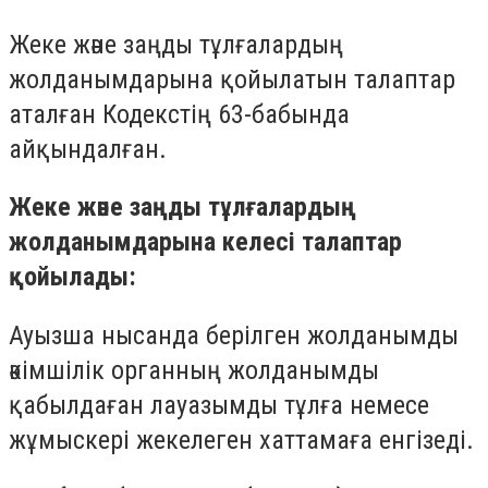
Жеке және заңды тұлғалардың
жолданымдарына қойылатын талаптар
аталған Кодекстің 63-бабында
айқындалған.
Жеке және заңды тұлғалардың
жолданымдарына келесі талаптар
қойылады:
Ауызша нысанда берілген жолданымды
әкімшілік органның жолданымды
қабылдаған лауазымды тұлға немесе
жұмыскері жекелеген хаттамаға енгізеді.