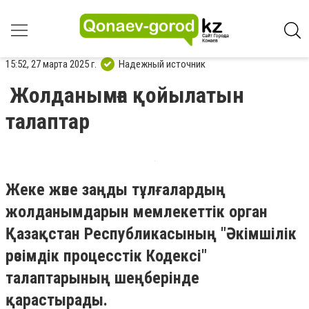
15:52, 27 марта 2025 г.
Надежный источник
Жолданымға қойылатын
талаптар
Жеке және заңды тұлғалардың
жолданымдарын мемлекеттік орган
Қазақстан Республикасының "Әкімшілік
рәсімдік процесстік Кодексі"
талаптарының шеңберінде
қарастырады.