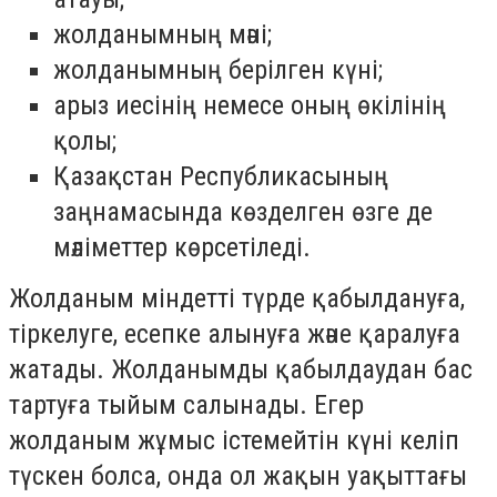
жолданымның мәні;
жолданымның берілген күні;
арыз иесінің немесе оның өкілінің
қолы;
Қазақстан Республикасының
заңнамасында көзделген өзге де
мәліметтер көрсетіледі.
Жолданым міндетті түрде қабылдануға,
тіркелуге, есепке алынуға және қаралуға
жатады. Жолданымды қабылдаудан бас
тартуға тыйым салынады. Егер
жолданым жұмыс істемейтін күні келіп
түскен болса, онда ол жақын уақыттағы