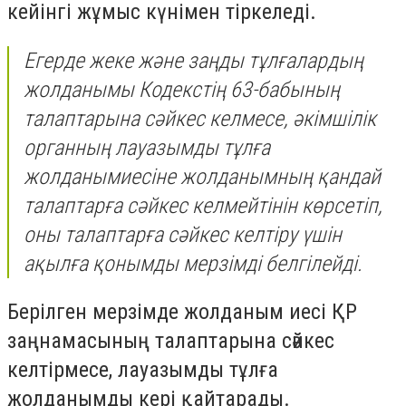
кейінгі жұмыс күнімен тіркеледі.
Егерде жеке және заңды тұлғалардың
жолданымы Кодекстің 63-бабының
талаптарына сәйкес келмесе, әкімшілік
органның лауазымды тұлға
жолданымиесіне жолданымның қандай
талаптарға сәйкес келмейтінін көрсетіп,
оны талаптарға сәйкес келтіру үшін
ақылға қонымды мерзімді белгілейді.
Берілген мерзімде жолданым иесі ҚР
заңнамасының талаптарына сәйкес
келтірмесе, лауазымды тұлға
жолданымды кері қайтарады.