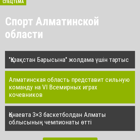
СПЕЦТЕМА
Спорт Алматинской
области
"Қазақстан Барысына" жолдама үшін тартыс
Алматинская область представит сильную
команду на VI Всемирных играх
кочевников
Қонаевта 3×3 баскетболдан Алматы
облысының чемпионаты өтті