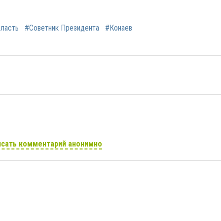
бласть
#Советник Президента
#Конаев
сать комментарий анонимно