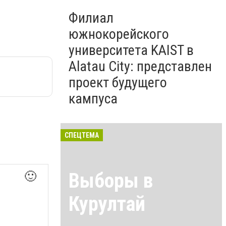
Филиал
южнокорейского
университета KAIST в
Alatau City: представлен
проект будущего
кампуса
СПЕЦТЕМА
Выборы в
🙂
Курултай