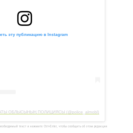
еть эту публикацию в Instagram
ЛМАТЫ ОБЛЫСЫНЫҢ ПОЛИЦИЯСЫ (@police_almobl)
еобходимый текст и нажмите Ctrl+Enter, чтобы сообщить об этом редакции