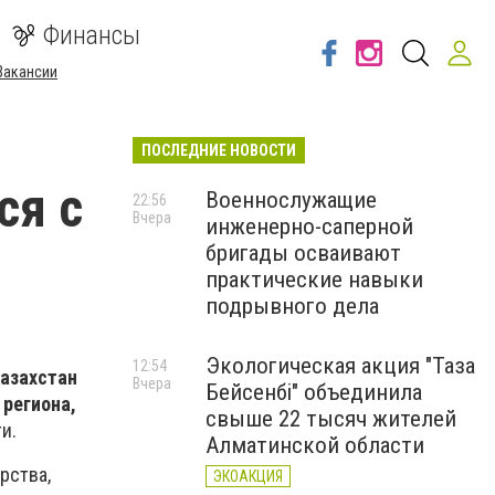
Финансы
Вакансии
ПОСЛЕДНИЕ НОВОСТИ
ся с
Военнослужащие
22:56
Вчера
инженерно-саперной
и
бригады осваивают
практические навыки
подрывного дела
Экологическая акция "Таза
12:54
Казахстан
Вчера
Бейсенбі" объединила
 региона,
свыше 22 тысяч жителей
и.
Алматинской области
рства,
ЭКОАКЦИЯ