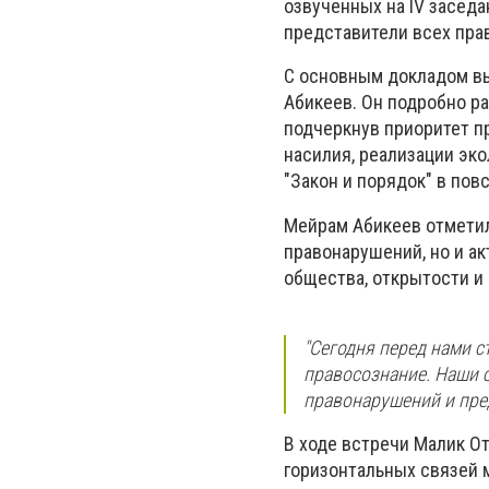
озвученных на IV засед
представители всех пра
С основным докладом в
Абикеев. Он подробно р
подчеркнув приоритет п
насилия, реализации эко
"Закон и порядок" в по
Мейрам Абикеев отметил
правонарушений, но и а
общества, открытости и
"Сегодня перед нами с
правосознание. Наши 
правонарушений и пред
В ходе встречи Малик О
горизонтальных связей 