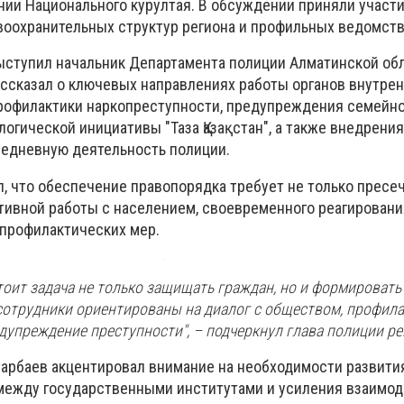
ании Национального курултая. В обсуждении приняли участ
воохранительных структур региона и профильных ведомств
ыступил начальник Департамента полиции Алматинской об
ассказал о ключевых направлениях работы органов внутрен
рофилактики наркопреступности, предупреждения семейн
логической инициативы "Таза Қазақстан", а также внедрени
вседневную деятельность полиции.
, что обеспечение правопорядка требует не только пресе
ктивной работы с населением, своевременного реагирован
 профилактических мер.
тоит задача не только защищать граждан, но и формировать
сотрудники ориентированы на диалог с обществом, профила
упреждение преступности", – подчеркнул глава полиции ре
тарбаев акцентировал внимание на необходимости развити
между государственными институтами и усиления взаимод