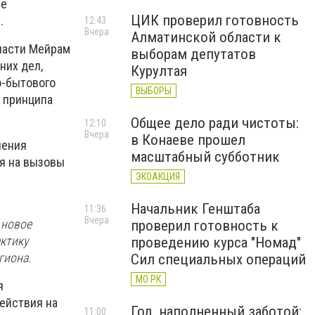
ие
ЦИК проверил готовность
.
12:43
Вчера
Алматинской области к
ласти Мейрам
выборам депутатов
них дел,
Курултая
о-бытового
ВЫБОРЫ
я принципа
Общее дело ради чистоты:
12:10
Вчера
в Конаеве прошел
чения
масштабный субботник
ия на вызовы
ЭКОАКЦИЯ
Начальник Генштаба
11:36
Вчера
 новое
проверил готовность к
ктику
проведению курса "Номад"
гиона.
Сил специальных операций
МО РК
я
ействия на
Год, наполненный заботой:
11:00