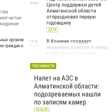
Вчера
Центр поддержки детей
Алматинской области
ства,
отпраздновал первую
емой частью
годовщину
внедрение
ДЕТИ
ьных органов
В Конаеве создадут
10:36
ия граждан к
Вчера
академию пилотов и завод
спортивных катеров в
рамках проекта Formula-1
H2O
ТОП НОВОСТИ
ЧЕМПИОНАТ FORMULA-1 H2O
Налет на АЗС в
В Алатау планируют
11:56
Алматинской области:
5 августа
реализовать пилотный
подозреваемых нашли
проект по производству
по записям камер
"зеленого" авиатоплива
НОВОСТИ КОМПАНИЙ
РАЗБОЙ