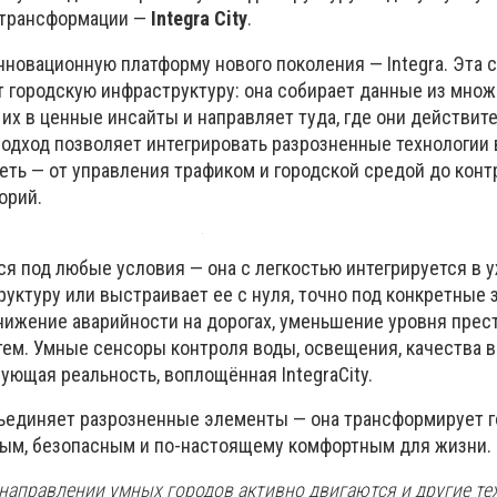
 трансформации —
Integra City
.
нновационную платформу нового поколения — Integra. Эта 
т городскую инфраструктуру: она собирает данные из мно
их в ценные инсайты и направляет туда, где они действит
подход позволяет интегрировать разрозненные технологии 
ть — от управления трафиком и городской средой до конт
орий.
тся под любые условия — она с легкостью интегрируется в 
ктуру или выстраивает ее с нуля, точно под конкретные з
нижение аварийности на дорогах, уменьшение уровня прес
тем. Умные сенсоры контроля воды, освещения, качества в
вующая реальность, воплощённая IntegraCity.
ъединяет разрозненные элементы — она трансформирует 
ным, безопасным и по-настоящему комфортным для жизни.
, в направлении умных городов активно двигаются и другие т