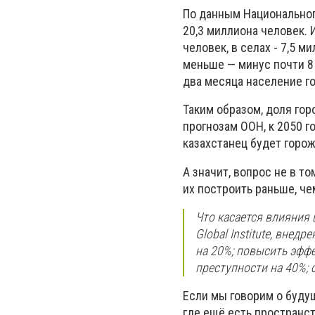
По данным Национального
20,3 миллиона человек. 
человек, в селах - 7,5 
меньше — минус почти 8 
два месяца население г
Таким образом, доля гор
прогнозам ООН, к 2050 го
казахстанец будет горо
А значит, вопрос не в т
их построить раньше, че
Что касается влияния 
Global Institute, внед
на 20%; повысить эфф
преступности на 40%; 
Если мы говорим о будущ
где ещё есть пространс