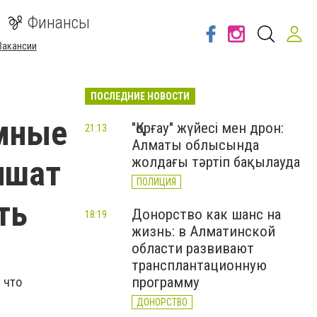
Финансы
Вакансии
ПОСЛЕДНИЕ НОВОСТИ
умные
"Қорғау" жүйесі мен дрон:
21:13
Алматы облысында
учшат
жолдағы тәртіп бақылауда
ПОЛИЦИЯ
ть
Донорство как шанс на
18:19
жизнь: в Алматинской
области развивают
трансплантационную
программу
 что
ДОНОРСТВО