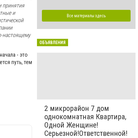
и принятия
ртные и
Все материалы здесь
истической
пании
по-настоящему
ОБЪЯВЛЕНИЯ
начала - это
ется путь, тем
2 микрорайон 7 дом
однокомнатная Квартира,
Одной Женщине!
Серьезной!Ответственной!