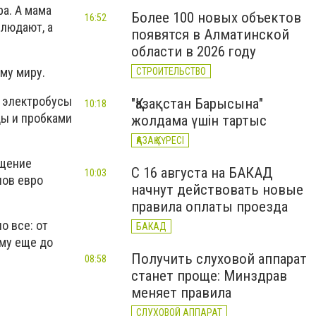
ра. А мама
Более 100 новых объектов
16:52
блюдают, а
появятся в Алматинской
области в 2026 году
ему миру.
СТРОИТЕЛЬСТВО
- электробусы
"Қазақстан Барысына"
10:18
ды и пробками
жолдама үшін тартыс
ҚАЗАҚ КҮРЕСІ
ещение
С 16 августа на БАКАД
10:03
нов евро
начнут действовать новые
правила оплаты проезда
о все: от
БАКАД
ему еще до
Получить слуховой аппарат
08:58
станет проще: Минздрав
меняет правила
СЛУХОВОЙ АППАРАТ