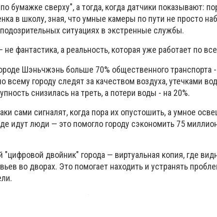
по бумажке сверху", а тогда, когда датчики показывают: по
нка в школу, зная, что умные камеры по пути не просто на
 подозрительных ситуациях в экстренные службы.
— не фантастика, а реальность, которая уже работает по вс
городе Шэньчжэнь больше 70% общественного транспорта 
по всему городу следят за качеством воздуха, утечками во
упность снизилась на треть, а потери воды - на 20%.
ки сами сигналят, когда пора их опустошить, а умное осв
где идут люди — это помогло городу сэкономить 75 миллио
й "цифровой двойник" города — виртуальная копия, где видн
вьев во дворах. Это помогает находить и устранять пробл
ели.