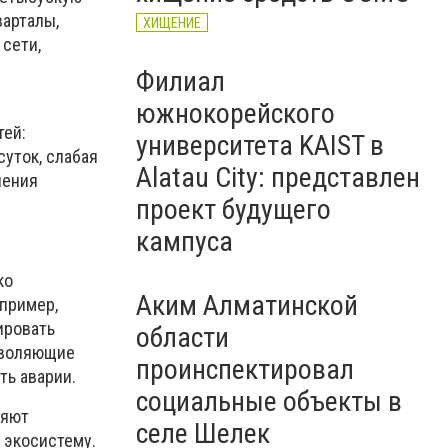
варталы,
ХИЩЕНИЕ
 сети,
Филиал
южнокорейского
тей:
университета KAIST в
суток, слабая
Alatau City: представлен
ления
проект будущего
кампуса
ко
Аким Алматинской
пример,
ировать
области
зволяющие
проинспектировал
ть аварии.
социальные объекты в
няют
селе Шелек
 экосистему.