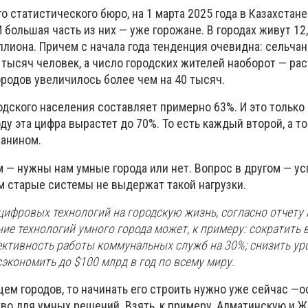
 статистического бюро, на 1 марта 2025 года в Казахстан
И большая часть из них — уже горожане. В городах живут 12
миллиона. Причем с начала года тенденция очевидна: сельча
тысяч человек, а число городских жителей наоборот — раст
ородов увеличилось более чем на 40 тысяч.
одского населения составляет примерно 63%. И это только 
ду эта цифра вырастет до 70%. То есть каждый второй, а то
жанином.
ом — нужны нам умные города или нет. Вопрос в другом — у
м старые системы не выдержат такой нагрузки.
цифровых технологий на городскую жизнь, согласно отчету
рение технологий умного города может, к примеру: сократить
ективность работы коммунальных служб на 30%; снизить ур
сэкономить до $100 млрд в год по всему миру.
ем городов, то начинать его строить нужно уже сейчас —о
тво для умных решений. Взять, к примеру, Алматинскую и 