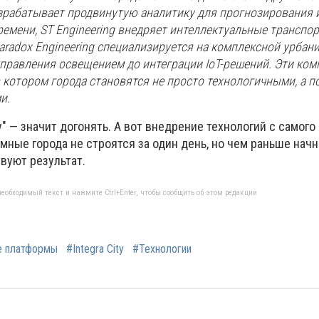
разрабатывает продвинутую аналитику для прогнозирования 
емени, ST Engineering внедряет интеллектуальные транспо
aradox Engineering специализируется на комплексной урбан
управления освещением до интеграции IoT-решений. Эти ком
 котором города становятся не просто технологичными, а 
и.
" — значит догонять. А вот внедрение технологий с самого 
мные города не строятся за один день, но чем раньше начн
вуют результат.
еобходимый текст и нажмите Ctrl+Enter, чтобы сообщить об этом редакции
 платформы
#Integra City
#Технологии