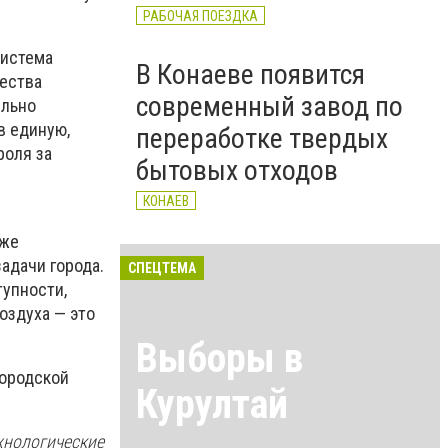
РАБОЧАЯ ПОЕЗДКА
система
В Конаеве появится
жества
современный завод по
ельно
в единую,
переработке твердых
роля за
бытовых отходов
КОНАЕВ
уже
адачи города.
СПЕЦТЕМА
тупности,
оздуха — это
Выборы в
городской
Курултай
ехнологические