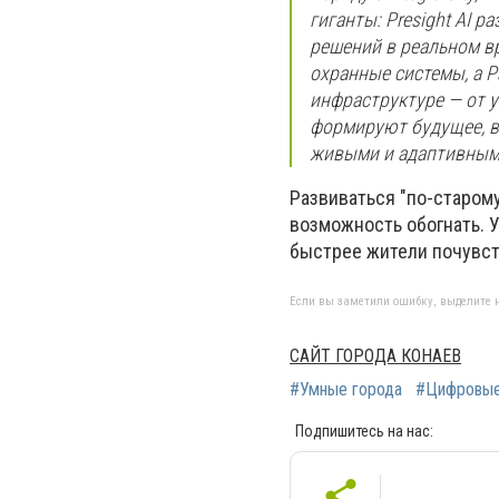
гиганты: Presight AI 
решений в реальном вр
охранные системы, а P
инфраструктуре — от 
формируют будущее, в
живыми и адаптивным
Развиваться "по-старому
возможность обогнать. У
быстрее жители почувст
Если вы заметили ошибку, выделите н
САЙТ ГОРОДА КОНАЕВ
#Умные города
#Цифровые
Подпишитесь на нас: