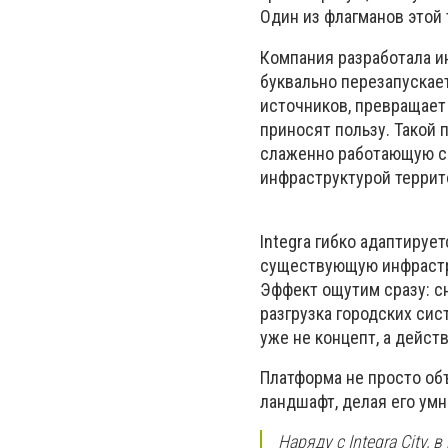
Один из флагманов этой
Компания разработала и
буквально перезапускае
источников, превращает 
приносят пользу. Такой 
слаженно работающую се
инфраструктурой террит
Integra гибко адаптируе
существующую инфрастру
Эффект ощутим сразу: с
разгрузка городских сис
уже не концепт, а дейст
Платформа не просто об
ландшафт, делая его ум
Наряду с Integra City