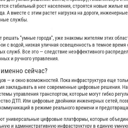
ется стабильный рост населения, строятся новые жилые к
а. А вместе с этим растет нагрузка на дороги, инженерные
нные службы.
 решать "умные города", уже знакомы жителям этих облас
ои с водой, низкая уличная освещенность в темное время 
ых служб. Все это — следствие неэффективного распреде
нных и ручного управления.
 именно сейчас?
дов — и окно возможностей. Пока инфраструктура еще толь
мя закладывать в нее современные цифровые решения. На
темы управления транспортом, которые могут гибко регул
ество ДТП. Или цифровые двойники инженерных сетей, по
коммуникаций в режиме реального времени и предотвраща
ают универсальные цифровые платформы, которые объеди
ьную и административную инфраструктуру в единую умную