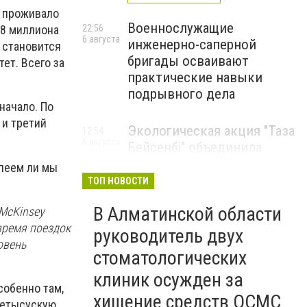
е проживало
Военнослужащие
22:56
,8 миллиона
6 августа
инженерно-саперной
н становится
бригады осваивают
ет. Всего за
практические навыки
подрывного дела
начало. По
 и третий
Экологическая акция "Таза
12:54
6 августа
Бейсенбі" объединила
свыше 22 тысяч жителей
спеем ли мы
Алматинской области
ТОП НОВОСТИ
ЭКОАКЦИЯ
В Алматинской области
 McKinsey
 время поездок
руководитель двух
овень
стоматологических
клиник осужден за
собенно там,
хищение средств ОСМС
Жетысускую