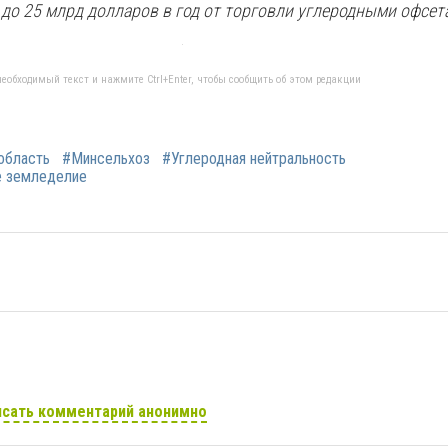
ь до 25 млрд долларов в год от торговли углеродными офсет
еобходимый текст и нажмите Ctrl+Enter, чтобы сообщить об этом редакции
область
#Минсельхоз
#Углеродная нейтральность
е земледелие
сать комментарий анонимно