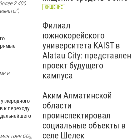
более 2 400
ХИЩЕНИЕ
манаты",
Филиал
южнокорейского
то
университета KAIST в
 прямые
Alatau City: представлен
проект будущего
ми и
кампуса
Аким Алматинской
 углеродного
области
в к переходу
проинспектировал
у дальнейшего
социальные объекты в
селе Шелек
млн тонн CO₂,