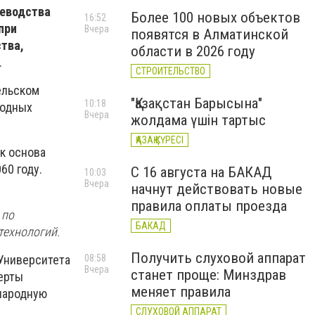
иеводства
Более 100 новых объектов
16:52
при
Вчера
появятся в Алматинской
тва,
области в 2026 году
.
СТРОИТЕЛЬСТВО
ельском
"Қазақстан Барысына"
10:18
родных
Вчера
жолдама үшін тартыс
ҚАЗАҚ КҮРЕСІ
к основа
60 году.
С 16 августа на БАКАД
10:03
Вчера
начнут действовать новые
правила оплаты проезда
 по
БАКАД
технологий.
Получить слуховой аппарат
Университета
08:58
Вчера
станет проще: Минздрав
ерты
меняет правила
ународную
СЛУХОВОЙ АППАРАТ