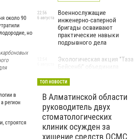
Военнослужащие
22:56
ня около 90
6 августа
инженерно-саперной
утратили
бригады осваивают
лодородие, но
практические навыки
подрывного дела
 карбоновых
Экологическая акция "Таза
12:54
ного
6 августа
Бейсенбі" объединила
для
свыше 22 тысяч жителей
Алматинской области
ТОП НОВОСТИ
ЭКОАКЦИЯ
логии в
В Алматинской области
 а регион
руководитель двух
стоматологических
и, строятся
клиник осужден за
хищение средств ОСМС