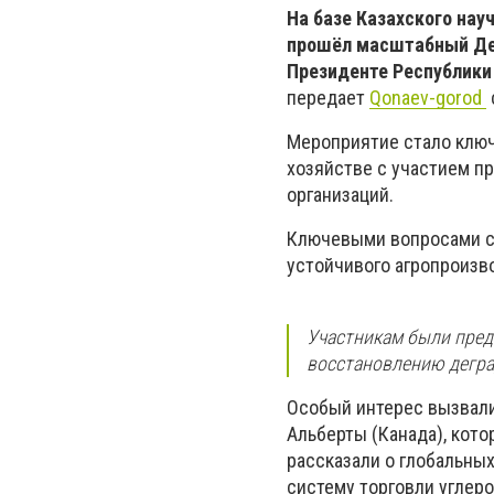
На базе Казахского нау
прошёл масштабный Ден
Президенте Республики
передает
Qonaev-gorod
Мероприятие стало клю
хозяйстве с участием пр
организаций.
Ключевыми вопросами ст
устойчивого агропроизво
Участникам были пред
восстановлению дегра
Особый интерес вызвал
Альберты (Канада), кот
рассказали о глобальны
систему торговли углер