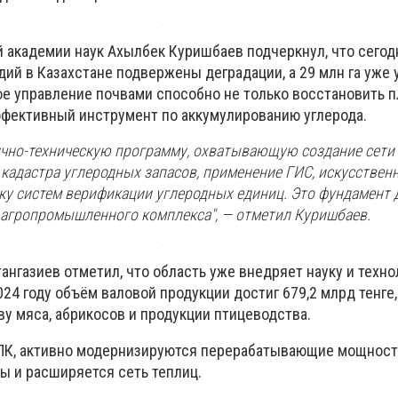
 академии наук Ахылбек Куришбаев подчеркнул, что сегод
дий в Казахстане подвержены деградации, а 29 млн га уже 
ое управление почвами способно не только восстановить п
ффективный инструмент по аккумулированию углерода.
чно-техническую программу, охватывающую создание сети
кадастра углеродных запасов, применение ГИС, искусствен
тку систем верификации углеродных единиц. Это фундамент 
 агропромышленного комплекса", — отметил Куришбаев.
ангазиев отметил, что область уже внедряет науку и техно
024 году объём валовой продукции достиг 679,2 млрд тенге,
у мяса, абрикосов и продукции птицеводства.
ПК, активно модернизируются перерабатывающие мощност
 и расширяется сеть теплиц.