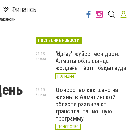
Финансы
Вакансии
ПОСЛЕДНИЕ НОВОСТИ
"Қорғау" жүйесі мен дрон:
21:13
Вчера
Алматы облысында
жолдағы тәртіп бақылауда
ПОЛИЦИЯ
День
Донорство как шанс на
18:19
Вчера
жизнь: в Алматинской
области развивают
трансплантационную
программу
ДОНОРСТВО