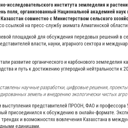
чно-исследовательского института земледелия и растен
ь поля, организованный Национальной академией наук 
 Казахстан совместно с Министерством сельского хозяйс
со ссылкой на пресс-службу акимата Алматинской области
чевой площадкой для обсуждения передовых решений в с
едставителей власти, науки, аграрного сектора и междуна
али развитие органического и карбонового земледелия ка
дства и путь к достижению углеродной нейтральности к 20
ставлены научные разработки, цифровые решения, проекты
дированных земель и внедрению экологически чистых агро
и выступления представителей ПРООН, ФАО и профессора 
орый присоединился к обсуждению в онлайн-формате. Эксп
х трендах и возможностях вовлечения Казахстана в межд
одными единицами.