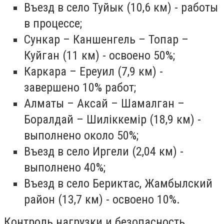
Въезд в село Туйык (10,6 км) - работы
в процессе;
Сункар – Каншенгель – Топар –
Куйган (11 км) - освоено 50%;
Каркара – Ереуил (7,9 км) -
завершено 10% работ;
Алматы – Аксай – Шамалган –
Боралдай – Шиліккемір (18,9 км) -
выполнено около 50%;
Въезд в село Иргели (2,04 км) -
выполнено 40%;
Въезд в село Бериктас, Жамбылский
район (13,7 км) - освоено 10%.
Контроль нагрузки и безопасность