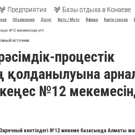
Предприятия
Базы отдыха в Конаеве
вная
Объявления
Досуг
Авто / Мото
Афиша
Карта города
-кеңес №12 мекемесінде өтті
ежный источник
 рәсімдік-процестік
ң қолданылуына арна
кеңес №12 мекемесін
 Заречный кентіндегі №12 мекеме базасында Алматы жә