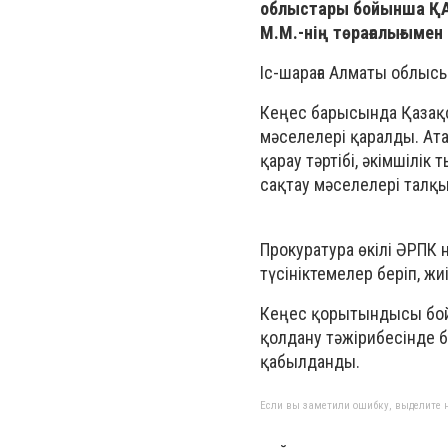
облыстары бойынша ҚАЖ
М.М.-нің төрағалығымен
Іс-шараға Алматы облыс
Кеңес барысында Қазақс
мәселелері қаралды. Ата
қарау тәртібі, әкімшілік
сақтау мәселелері талқ
Прокуратура өкілі ӘРПК
түсініктемелер беріп, ж
Кеңес қорытындысы бой
қолдану тәжірибесінде б
қабылданды.
Если вы заметили ошибку, выделите н