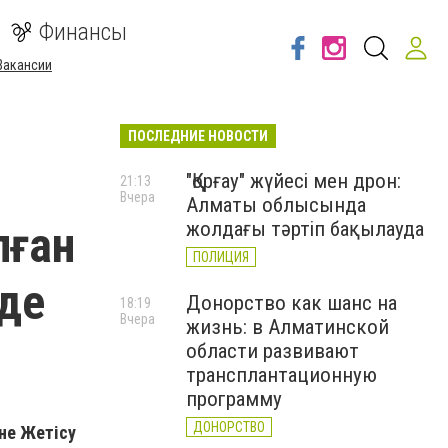
Финансы
Вакансии
ПОСЛЕДНИЕ НОВОСТИ
"Қорғау" жүйесі мен дрон:
21:13
Вчера
Алматы облысында
лған
жолдағы тәртіп бақылауда
ПОЛИЦИЯ
де
Донорство как шанс на
18:19
Вчера
жизнь: в Алматинской
области развивают
трансплантационную
программу
ДОНОРСТВО
не Жетісу