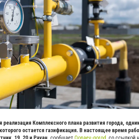
 реализация Комплексного плана развития города, одни
которого остается газификация. В настоящее время рабо
ник, 19, 20 и Рауан,
сообщает
Qonaev-gorod
со ссылкой н