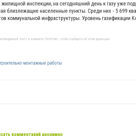
 жилищной инспекции, на сегодняшний день к газу уже по
ая близлежащие населенные пункты. Среди них - 5 699 ква
тов коммунальной инфраструктуры. Уровень газификации К
еобходимый текст и нажмите Ctrl+Enter, чтобы сообщить об этом редакции
троительно-монтажные работы
сать комментарий анонимно