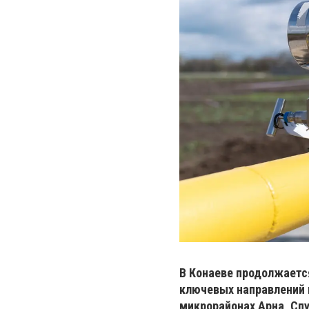
В Конаеве продолжается
ключевых направлений 
микрорайонах Арна, Спут