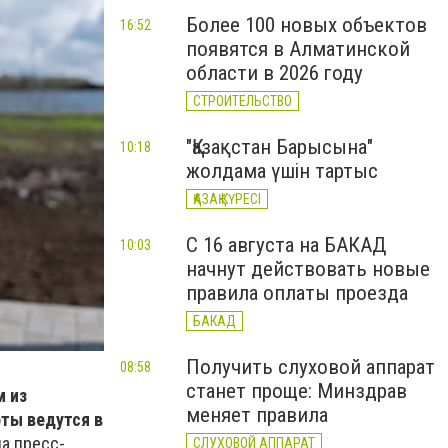
Более 100 новых объектов
16:52
появятся в Алматинской
области в 2026 году
СТРОИТЕЛЬСТВО
"Қазақстан Барысына"
10:18
жолдама үшін тартыс
ҚАЗАҚ КҮРЕСІ
С 16 августа на БАКАД
10:03
начнут действовать новые
правила оплаты проезда
БАКАД
Получить слуховой аппарат
08:58
станет проще: Минздрав
м из
меняет правила
ты ведутся в
а пресс-
СЛУХОВОЙ АППАРАТ