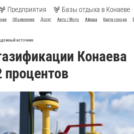
Предприятия
Базы отдыха в Конаеве
вная
Объявления
Досуг
Авто / Мото
Афиша
Карта города
адежный источник
газификации Конаева
2 процентов