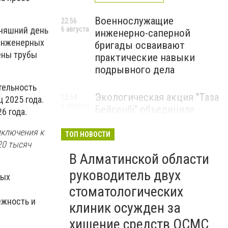
Военнослужащие
22:56
дняшний день
6 августа
инженерно-саперной
 инженерных
бригады осваивают
ены трубы
практические навыки
.
подрывного дела
тельность
Экологическая акция "Таза
12:54
 2025 года.
6 августа
Бейсенбі" объединила
6 года.
свыше 22 тысяч жителей
дключения к
Алматинской области
ТОП НОВОСТИ
20 тысяч
ЭКОАКЦИЯ
В Алматинской области
руководитель двух
вых
стоматологических
ежность и
клиник осужден за
хищение средств ОСМС