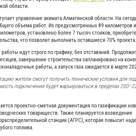
кой области.
тупает управление акимата Алматинской области. На сего
бщего объема работ. Из предусмотренных 89 километров
километров, установлено более 7 тысяч стояков, приобрет
ельства, что позволит выполнить оставшиеся 70% проекта
работы идут строго по графику, без отставаний. Продолжи
есяцев, завершение строительства запланировано на конец
сконаладочные работы, а запуск газа ожидается в марте 202
тацию жители смогут получить технические условия для по
имость подключения будет варьироваться в пределах 200–2
ается проектно-сметная документация по газификации но
доводческих товариществ. Также планируется возведение
ораспределительной станции (АГРС), которая повысит над
убого топлива.