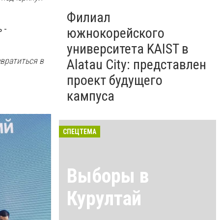
Филиал
 -
южнокорейского
университета KAIST в
вратиться в
Alatau City: представлен
проект будущего
кампуса
СПЕЦТЕМА
Выборы в
Курултай