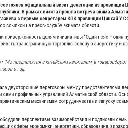
 состоялся официальный визит делегации из провинции 
спублики. В рамках визита прошла встреча акима Алмат
газиева с первым секретарем КПК провинции Цинхай У С
со ссылкой на пресс-службу акимата области.
и приверженность целям инициативы "Один пояс – один пу
звивать трансграничную торговлю, зеленую энергетику и н
т 143 предприятия с китайским капиталом, а товарооборот
аров в год.
ала двусторонние переговоры между представителями де
и семи профильных управлений Алматинской области. Осн
практическим механизмам сотрудничества и запуску сов
 обсудили перспективы взаимодействия и подписали семь
ющих сферы экономики, энергетики, образования, здравоо