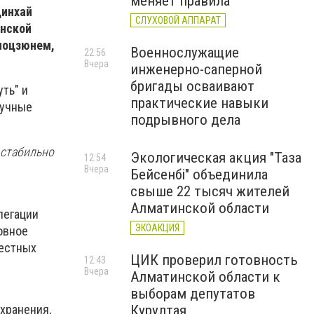
меняет правила
Цинхай
СЛУХОВОЙ АППАРАТ
инской
яоцзюнем,
Военнослужащие
22:56
Вчера
инженерно-саперной
бригады осваивают
ть" и
практические навыки
аучные
подрывного дела
 стабильно
Экологическая акция "Таза
12:54
Вчера
Бейсенбі" объединила
свыше 22 тысяч жителей
Алматинской области
легации
ЭКОАКЦИЯ
овное
местных
ЦИК проверил готовность
12:43
Вчера
Алматинской области к
выборам депутатов
хранения,
Курултая