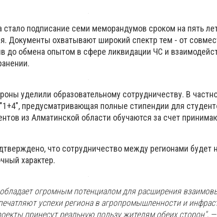
 стало подписание семи меморандумов сроком на пять лет
. Документы охватывают широкий спектр тем - от совме
в до обмена опытом в сфере ликвидации ЧС и взаимодейс
ранении.
роны уделили образовательному сотрудничеству. В частно
"1+4", предусматривающая полные стипендии для студент
дентов из Алматинской области обучаются за счет приним
одтверждено, что сотрудничество между регионами будет 
чный характер.
 обладает огромным потенциалом для расширения взаимов
впечатляют успехи региона в агропромышленности и инфрас
роекты принесут реальную пользу жителям обеих сторон", —