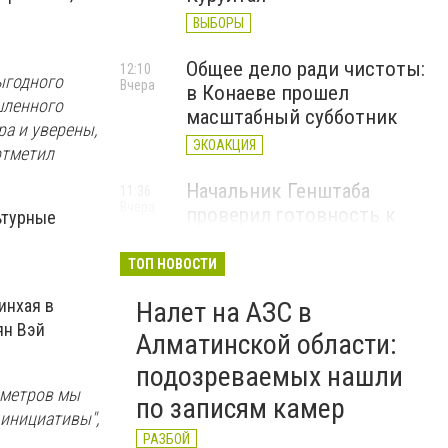
ВЫБОРЫ
Общее дело ради чистоты:
12:10
ыгодного
Вчера
в Конаеве прошел
шленного
масштабный субботник
а и уверены,
ЭКОАКЦИЯ
отметил
Начальник Генштаба
11:36
Вчера
проверил готовность к
ьтурные
проведению курса "Номад"
Сил специальных операций
ТОП НОВОСТИ
МО РК
инхая в
Налет на АЗС в
ян Вэй
Алматинской области:
подозреваемых нашли
ометров мы
по записям камер
 инициативы",
РАЗБОЙ