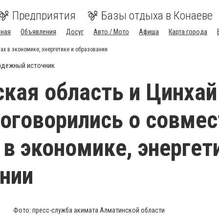
Предприятия
Базы отдыха в Конаеве
вная
Объявления
Досуг
Авто / Мото
Афиша
Карта города
ах в экономике, энергетике и образовании
адежный источник
кая область и Цинхай
договорились о совме
 в экономике, энергет
нии
Фото: пресс-служба акимата Алматинской области