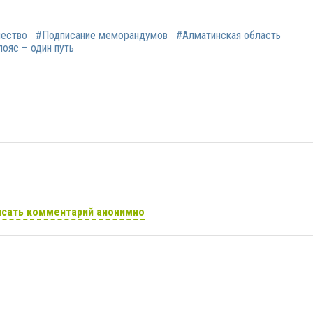
ество
#Подписание меморандумов
#Алматинская область
пояс – один путь
сать комментарий анонимно