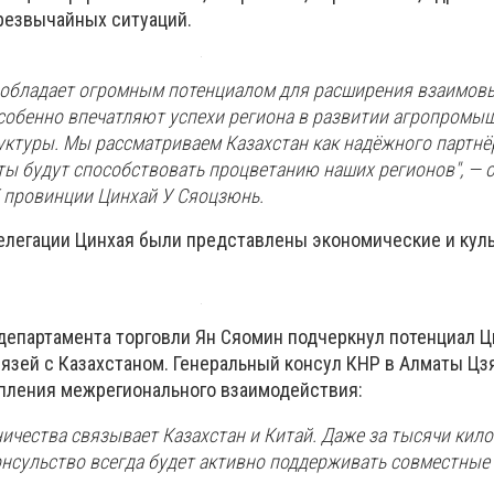
чрезвычайных ситуаций.
 обладает огромным потенциалом для расширения взаимов
особенно впечатляют успехи региона в развитии агропромы
уктуры. Мы рассматриваем Казахстан как надёжного партнёр
ты будут способствовать процветанию наших регионов", — 
 провинции Цинхай У Сяоцзюнь.
елегации Цинхая были представлены экономические и кул
департамента торговли Ян Сяомин подчеркнул потенциал Ц
вязей с Казахстаном. Генеральный консул КНР в Алматы Цз
пления межрегионального взаимодействия:
ничества связывает Казахстан и Китай. Даже за тысячи кил
онсульство всегда будет активно поддерживать совместные