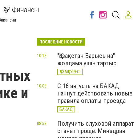
Финансы
Вакансии
ПОСЛЕДНИЕ НОВОСТИ
"Қазақстан Барысына"
10:18
жолдама үшін тартыс
стных
ҚАЗАҚ КҮРЕСІ
С 16 августа на БАКАД
10:03
ике и
начнут действовать новые
правила оплаты проезда
БАКАД
Получить слуховой аппарат
08:58
станет проще: Минздрав