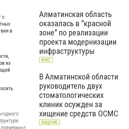
Алматинская область
 с
оказалась в "красной
стных
твия в
зоне" по реализации
проекта модернизации
инфраструктуры
сти,
МЭКС
ов из
ающей
В Алматинской области
руководитель двух
носить
стоматологических
клиник осужден за
хищение средств ОСМС
ыгодного
труктуре.
ХИЩЕНИЕ
 подчеркнул