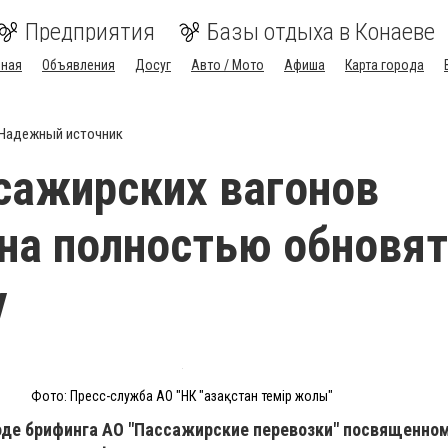
Предприятия
Базы отдыха в Конаеве
вная
Объявления
Досуг
Авто / Мото
Афиша
Карта города
Надежный источник
сажирских вагонов
на полностью обновят
у
Фото: Пресс-служба АО "НК "Қазақстан темір жолы"
ходе брифинга АО "Пассажирские перевозки" посвященно