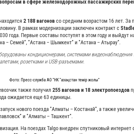
вопросам в сфере железнодорожных пассажирских пере
 находится
2 188 вагонов
со средним возрастом 16 лет. За 
оловину. В рамках модернизации заключен контракт с
Stadl
030 года. Первые составы поступят в этом году и выйдут 
на – Семей", "Астана – Шымкент" и "Астана – Атырау".
борудованы кондиционерами, системами видеонаблюдения 
алетами, розетками и USB-разъемами.
Фото: Пресс-служба АО "НК "Қазақстан темір жолы"
ревозчик также получил
255 вагонов и 18 электропоездов
п
года ожидается еще 63 единицы.
 запуск нового поезда "Алматы – Костанай", а также увели
авловск" и "Алматы – Ташкент".
визация. На поездах Talgo внедрен спутниковый интернет 