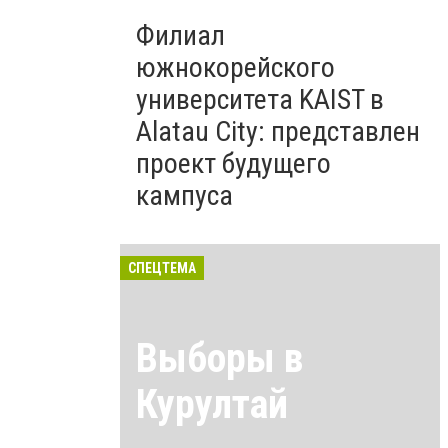
Филиал
южнокорейского
университета KAIST в
Alatau City: представлен
проект будущего
кампуса
СПЕЦТЕМА
Выборы в
Курултай