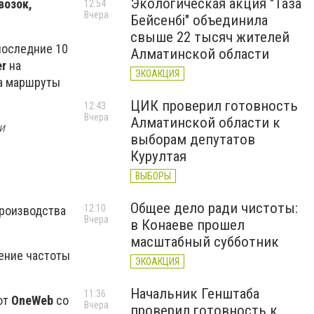
Экологическая акция "Таза
возок,
12:54
Вчера
Бейсенбі" объединила
свыше 22 тысяч жителей
последние 10
Алматинской области
er
на
ЭКОАКЦИЯ
на маршруты
ЦИК проверил готовность
12:43
Вчера
Алматинской области к
и
выборам депутатов
Курултая
ВЫБОРЫ
Общее дело ради чистоты:
12:10
роизводства
Вчера
в Конаеве прошел
масштабный субботник
чение частоты
ЭКОАКЦИЯ
Начальник Генштаба
11:36
от
OneWeb
со
Вчера
проверил готовность к