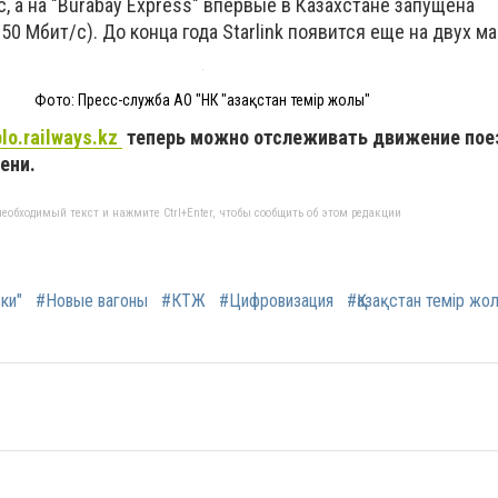
, а на "Burabay Express" впервые в Казахстане запущена
50 Мбит/с). До конца года Starlink появится еще на двух м
Фото: Пресс-служба АО "НК "Қазақстан темір жолы"
blo.railways.kz
теперь можно отслеживать движение пое
ени.
еобходимый текст и нажмите Ctrl+Enter, чтобы сообщить об этом редакции
ки"
#Новые вагоны
#КТЖ
#Цифровизация
#Қазақстан темір жо