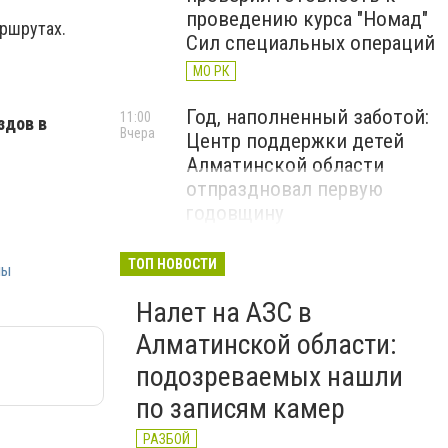
проведению курса "Номад"
аршрутах.
Сил специальных операций
МО РК
Год, наполненный заботой:
11:00
здов в
Вчера
Центр поддержки детей
Алматинской области
отпраздновал первую
годовщину
ДЕТИ
ТОП НОВОСТИ
лы
В Конаеве создадут
10:36
Вчера
Налет на АЗС в
академию пилотов и завод
спортивных катеров в
Алматинской области:
рамках проекта Formula-1
подозреваемых нашли
H2O
по записям камер
ЧЕМПИОНАТ FORMULA-1 H2O
РАЗБОЙ