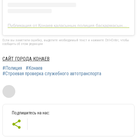
Публикация от Қонаев қаласының полиция басқармасының ресми парақшасы (@konaev.police)
Если вы заметили ошибку, выделите необходимый текст и нажмите Ctrl+Enter, чтобы
сообщить об этом редакции
САЙТ ГОРОДА КОНАЕВ
#Полиция
#Конаев
#Строевая проверка служебного автотранспорта
Подпишитесь на нас: