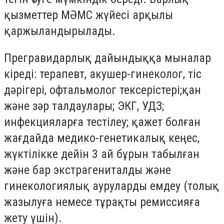
қызметтер МӘМС жүйесі арқылы
қаржыландырылады.
Прегравидарлық дайындыққа мыналар
кіреді: терапевт, акушер-гинеколог, тіс
дәрігері, офтальмолог тексерістері;қан
және зәр талдаулары; ЭКГ, УДЗ;
инфекцияларға тестілеу; қажет болған
жағдайда медико-генетикалық кеңес,
жүктілікке дейін 3 ай бұрын табылған
және бар экстрагениталды және
гинекологиялық ауруларды емдеу (толық
жазылуға немесе тұрақты ремиссияға
жету үшін).