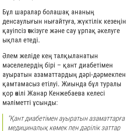
Бұл шаралар болашақ ананың
денсаулығын нығайтуға, жүктілік кезеңін
қауіпсіз өткізуге және сау ұрпақ әкелуге
ықпал етеді.
Әлем желіде кең талқыланатын
мәселелердің бірі – қант диабетімен
ауыратын азаматтардың дәрі-дәрмекпен
қамтамасыз етілуі. Жиында бұл туралы
қор өкілі Жанар Кенжебаева келесі
мәліметті ұсынды:
"Қант диабетімен ауыратын азаматтарға
медициналық көмек пен дәрілік заттар