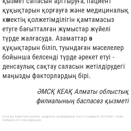
қызмет сапасын арттыруға, пациент
құқықтарын қорғауға және медициналық
көмектің қолжетімділігін қамтамасыз
етуге бағытталған жұмыстар жүйелі
түрде жалғасуда. Азаматтар өз
құқықтарын біліп, туындаған мәселелер
бойынша белсенді түрде әрекет етуі -
денсаулық сақтау саласын жетілдірудегі
маңызды факторлардың бірі.
ӘМСҚ КЕАҚ Алматы облыстық
филиалының баспасөз қызметі
Если вы заметили ошибку, выделите необходимый текст и нажмите Ctrl+Enter, чтобы
сообщить об этом редакции