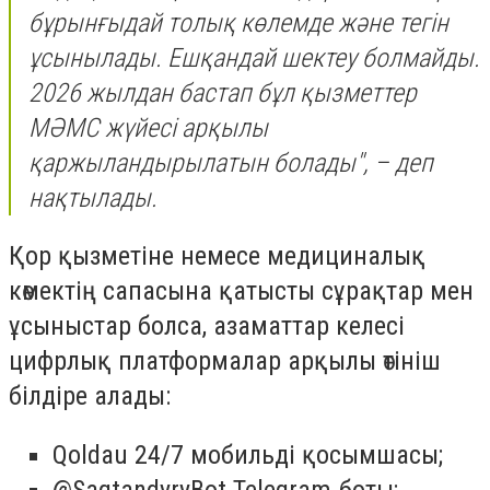
бұрынғыдай толық көлемде және тегін
ұсынылады. Ешқандай шектеу болмайды.
2026 жылдан бастап бұл қызметтер
МӘМС жүйесі арқылы
қаржыландырылатын болады", – деп
нақтылады.
Қор қызметіне немесе медициналық
көмектің сапасына қатысты сұрақтар мен
ұсыныстар болса, азаматтар келесі
цифрлық платформалар арқылы өтініш
білдіре алады:
⁠Qoldau 24/7 мобильді қосымшасы;
⁠@SaqtandyryBot Telegram-боты;