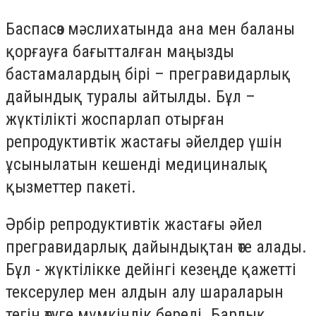
Баспасөз мәслихатында ана мен баланы
қорғауға бағытталған маңызды
бастамалардың бірі – прегравидарлық
дайындық туралы айтылды. Бұл –
жүктілікті жоспарлап отырған
репродуктивтік жастағы әйелдер үшін
ұсынылатын кешенді медициналық
қызметтер пакеті.
Әрбір репродуктивтік жастағы әйел
прегравидарлық дайындықтан өте алады.
Бұл - жүктілікке дейінгі кезеңде қажетті
тексерулер мен алдын алу шараларын
тегін өтуге мүмкіндік береді. Барлық