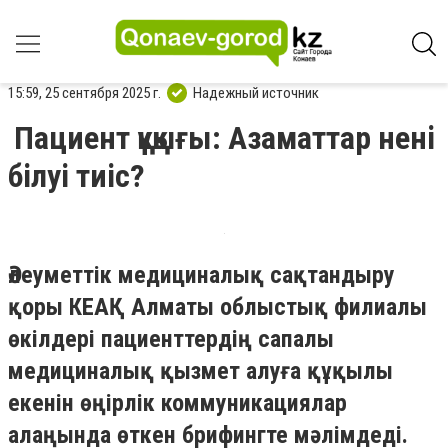
15:59, 25 сентября 2025 г.
Надежный источник
Пациент құқығы: Азаматтар нені
білуі тиіс?
Әлеуметтік медициналық сақтандыру
қоры КЕАҚ Алматы облыстық филиалы
өкілдері пациенттердің сапалы
медициналық қызмет алуға құқылы
екенін өңірлік коммуникациялар
алаңында өткен брифингте мәлімдеді.