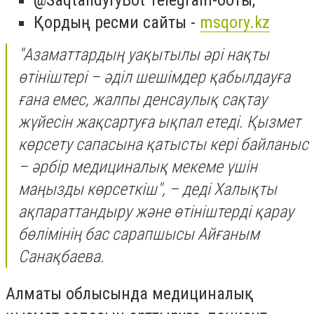
⁠Қордың ресми сайты -
msqory.kz
"Азаматтардың уақытылы әрі нақты
өтініштері – әділ шешімдер қабылдауға
ғана емес, жалпы денсаулық сақтау
жүйесін жақсартуға ықпал етеді. Қызмет
көрсету сапасына қатысты кері байланыс
– әрбір медициналық мекеме үшін
маңызды көрсеткіш", – деді Халықты
ақпараттандыру және өтініштерді қарау
бөлімінің бас сарапшысы Айғаным
Санақбаева.
Алматы облысында медициналық