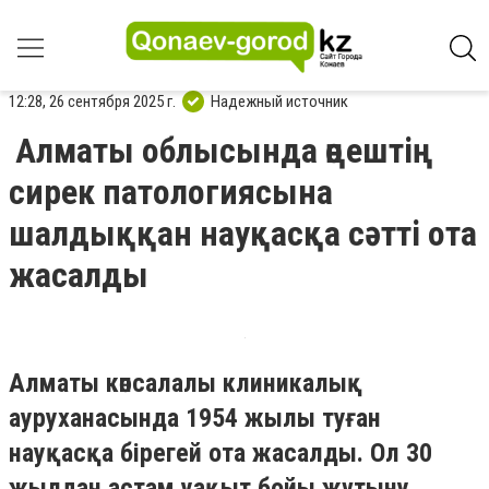
12:28, 26 сентября 2025 г.
Надежный источник
Алматы облысында өңештің
сирек патологиясына
шалдыққан науқасқа сәтті ота
жасалды
Алматы көпсалалы клиникалық
ауруханасында 1954 жылы туған
науқасқа бірегей ота жасалды. Ол 30
жылдан астам уақыт бойы жұтыну