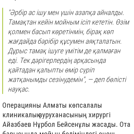
"Әрбір ас ішу мен үшін азапқа айналды.
Тамақтан кейін мойным ісіп кететін. Өзім
қолмен басып көретінмін, бірақ көп
жағдайда бәрібір құсумен аяқталатын.
Дұрыс тамақ ішуге үмітім де қалмаған
еді. Тек дәрігерлердің арқасында
қайтадан қалыпты өмір сүріп
жатқанымды сезінудемін", — деп бөлісті
науқас.
Операцияны Алматы көпсалалы
клиникалық ауруханасының хирургі
Айазбаев Нұрбол Бейсенұлы жасады. Ота
барысында мойын бөліміндегі өңеш