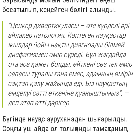
босатылып, кеңейген бөлігі алынды.
"Ценкер дивертикуласы – өте күрделі әрі
айлакер патология. Көптеген науқастар
жылдар бойы нақты диагнозды білмей
дисфагиямен өмір сүреді. Бұл жағдайда
ота аса қажет болды, өйткені сөз тек өмір
сапасы туралы ғана емес, адамның өмірін
сақтап қалу жайында еді. Біз науқастың
емделуі сәтті өткеніне қуаныштымыз", —
деп атап өтті дәрігер.
Бүгінде науқас ауруханадан шығарылды.
Соңғы үш айда ол толыққанды тамақтанып,