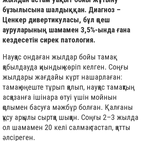
бұзылысына шалдыққан. Диагноз –
Ценкер дивертикуласы, бұл өңеш
ауруларының шамамен 3,5%-ында ғана
кездесетін сирек патология.
Науқас ондаған жылдар бойы тамақ
қабылдауда қиындық көріп келген. Соңғы
жылдары жағдайы күрт нашарлаған:
тамақ өңеште тұрып қалып, науқас тамақтың
асқазанға ішінара өтуі үшін мойнын
қолымен басуға мәжбүр болған. Қалғаны
құсу арқылы сыртқа шыққан. Соңғы 2–3 жылда
ол шамамен 20 келі салмақ тастап, қатты
әлсіреген.