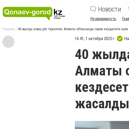
Новости
Недвижимость
Гла
Главная
40 жылда алғаш рет тіркелген: Алматы облысында сирек кездесетін ішек
16:41, 1 октября 2025 г.
На
40 жылда
Алматы 
кездесет
жасалд