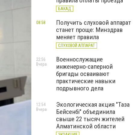
правила оплаты проезда
БАКАД
Получить слуховой аппарат
08:58
станет проще: Минздрав
меняет правила
СЛУХОВОЙ АППАРАТ
Военнослужащие
22:56
Вчера
инженерно-саперной
бригады осваивают
практические навыки
подрывного дела
Экологическая акция "Таза
12:54
Вчера
Бейсенбі" объединила
свыше 22 тысяч жителей
Алматинской области
ЭКОАКЦИЯ