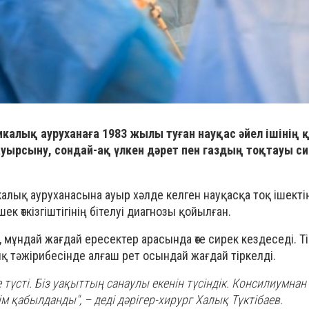
калық ауруханаға 1983 жылы туған науқас әйел ішінің қ
 ауырсыну, сондай-ақ үлкен дәрет пен газдың тоқтауы с
алық ауруханасына ауыр хәлде келген науқасқа тоқ ішектің
к өткізгіштігінің бітелуі диагнозы қойылған.
 мұндай жағдай ересектер арасында өте сирек кездеседі. Тіп
қ тәжірибесінде алғаш рет осындай жағдай тіркелді.
 түсті. Біз уақыттың санаулы екенін түсіндік. Консилиумнан
м қабылданды", – деді дәрігер-хирург Халық Түктібаев.