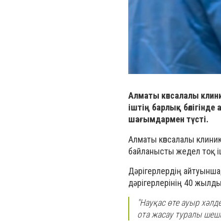
Алматы көпсалалы клини
іштің барлық бөлігінде
шағымдармен түсті.
Алматы көпсалалы клиник
байланысты жедел тоқ іше
Дәрігерлердің айтуынша,
дәрігерлерінің 40 жылды
"Науқас өте ауыр хәлде
ота жасау туралы шеші