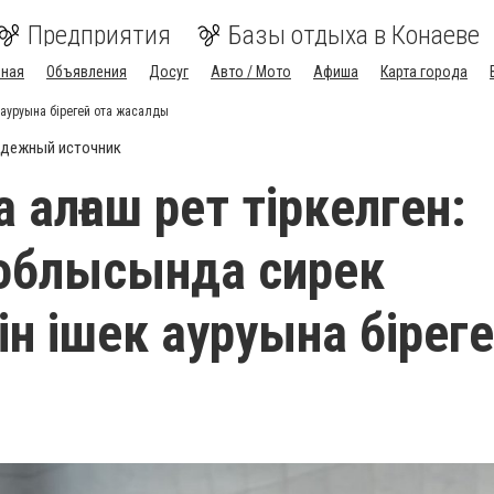
Предприятия
Базы отдыха в Конаеве
вная
Объявления
Досуг
Авто / Мото
Афиша
Карта города
 ауруына бірегей ота жасалды
дежный источник
 алғаш рет тіркелген:
облысында сирек
ін ішек ауруына біреге
ы