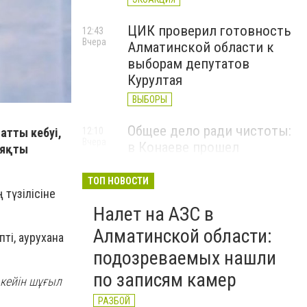
ЦИК проверил готовность
12:43
Вчера
Алматинской области к
выборам депутатов
Курултая
ВЫБОРЫ
Общее дело ради чистоты:
12:10
атты кебуі,
Вчера
в Конаеве прошел
ияқты
масштабный субботник
ТОП НОВОСТИ
ЭКОАКЦИЯ
 түзілісіне
Налет на АЗС в
Алматинской области:
ті, аурухана
подозреваемых нашли
по записям камер
 кейін шұғыл
РАЗБОЙ