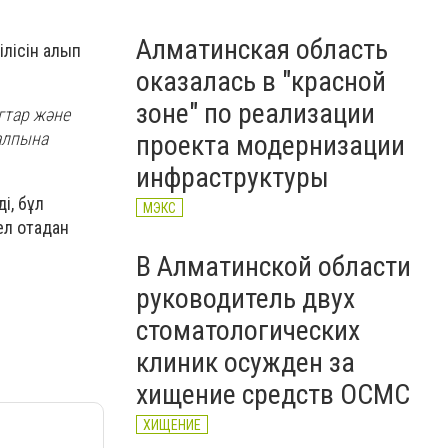
Алматинская область
ілісін алып
оказалась в "красной
зоне" по реализации
гтар және
алпына
проекта модернизации
инфраструктуры
і, бұл
МЭКС
йел отадан
В Алматинской области
руководитель двух
стоматологических
клиник осужден за
хищение средств ОСМС
ХИЩЕНИЕ