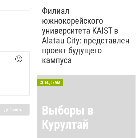
Филиал
южнокорейского
университета KAIST в
Alatau City: представлен
проект будущего
🙂
кампуса
СПЕЦТЕМА
Выборы в
Добавить
Курултай