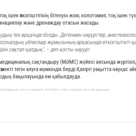
қ ішек өткізгіштігінің бітелуін жою, колотомия, тоқ ішек түз
санациялау және дренаждау отасын жасады.
дың тез өршуінде болды. Дегенмен хирургтер, анестезиоло
рсоналдың үйлесімді жұмысының арқасында өткізгіштікті қ
ірін сақтап қалдық", – деп қосты хирург.
 медициналық сақтандыру (МӘМС) жүйесі аясында жүргізілд
өмекті тегін алуға мүмкіндік берді.Қазіргі уақытта науқас ә
ардың бақылауында ем қабылдауда.
еобходимый текст и нажмите Ctrl+Enter, чтобы сообщить об этом редакции