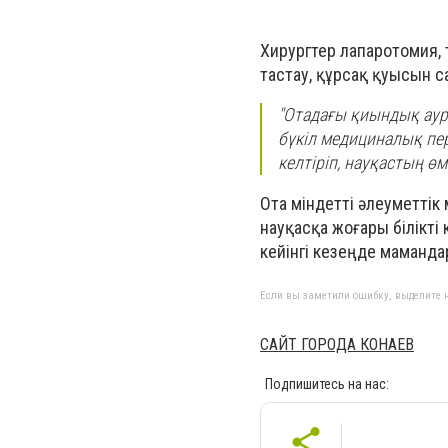
Хирургтер лапаротомия, то
тастау, құрсақ қуысын 
"Отадағы қиындық ауру
бүкіл медициналық пе
келтіріп, науқастың өм
Ота міндетті әлеуметтік
науқасқа жоғары білікті к
кейінгі кезеңде маманд
Если вы заметили ошибку, выделите н
САЙТ ГОРОДА КОНАЕВ
Подпишитесь на нас: