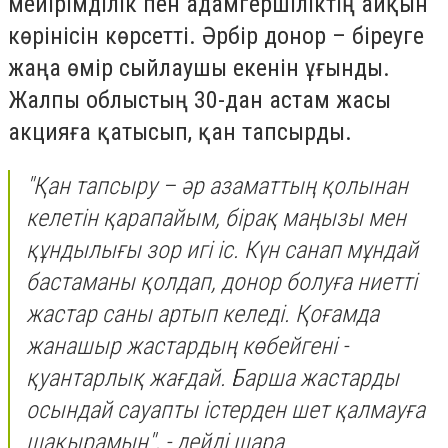
мейірімділік пен адамгершіліктің айқын
көрінісін көрсетті. Әрбір донор – біреуге
жаңа өмір сыйлаушы екенін ұғынды.
Жалпы облыстың 30-дан астам жасы
акцияға қатысып, қан тапсырды.
"Қан тапсыру – әр азаматтың қолынан
келетін қарапайым, бірақ маңызы мен
құндылығы зор игі іс. Күн санап мұндай
бастаманы қолдап, донор болуға ниетті
жастар саны артып келеді. Қоғамда
жанашыр жастардың көбейгені -
қуантарлық жағдай. Барша жастарды
осындай сауапты істерден шет қалмауға
шақырамын", - дейді шара