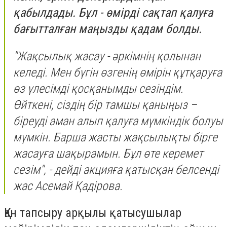
қабылдады. Бұл - өмірді сақтап қалуға
бағытталған маңызды қадам болды.
"Жақсылық жасау - әркімнің қолынан
келеді. Мен бүгін өзгенің өмірін құтқаруға
өз үлесімді қосқанымды сезіндім.
Өйткені, сіздің бір тамшы қаныңыз –
біреуді аман алып қалуға мүмкіндік болуы
мүмкін. Барша жасты жақсылықты бірге
жасауға шақырамын. Бұл өте керемет
сезім", - дейді акцияға қатысқан белсенді
жас Асемай Қадірова.
Қан тапсыру арқылы қатысушылар