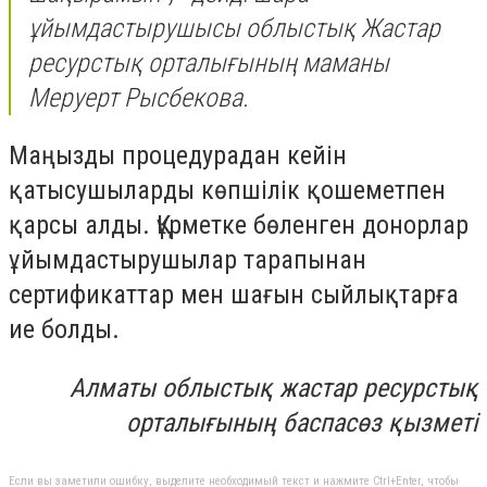
ұйымдастырушысы облыстық Жастар
ресурстық орталығының маманы
Меруерт Рысбекова.
Маңызды процедурадан кейін
қатысушыларды көпшілік қошеметпен
қарсы алды. Құрметке бөленген донорлар
ұйымдастырушылар тарапынан
сертификаттар мен шағын сыйлықтарға
ие болды.
Алматы облыстық жастар ресурстық
орталығының баспасөз қызметі
Если вы заметили ошибку, выделите необходимый текст и нажмите Ctrl+Enter, чтобы