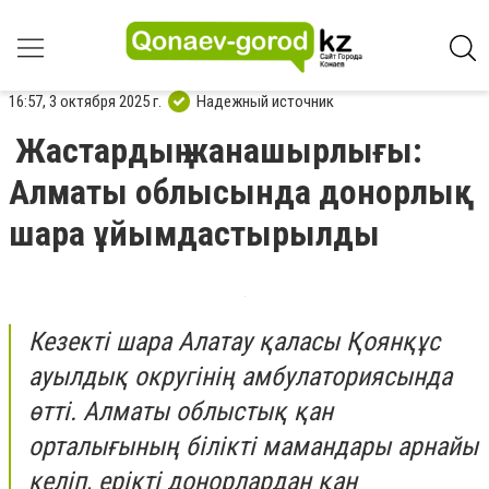
16:57, 3 октября 2025 г.
Надежный источник
Жастардың жанашырлығы:
Алматы облысында донорлық
шара ұйымдастырылды
Кезекті шара Алатау қаласы Қоянқұс
ауылдық округінің амбулаториясында
өтті. Алматы облыстық қан
орталығының білікті мамандары арнайы
келіп, ерікті донорлардан қан