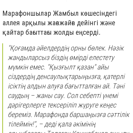
Марафоншылар Жамбыл көшесіндегі
аллея арқылы жағажайға дейінгі және
қайтар бағыттағы жолды еңсерді.
"Қоғамда әйелдердің орны бөлек. Нәзік
жандыларсыз біздің өмірді елестету
мүмкін емес. "Қызғылт қазан" айы
сіздердің денсаулықтарыңызға, қатерлі
ісіктің алдын алуға бағытталған ай. Тәні
саудың – жаны сау. Сол себепті үнемі
дәрігерлерге тексеріліп жүруге кеңес
береміз. Марафонда баршаңызға сәттілік
тілеймін!", – деді қала әкімінің