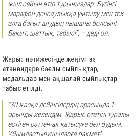
жыл сайын өтіп тұрыңыздар. Бүгінгі
марафон денсаулыққа ұмтылу мен тек
алға бағыт алудың нышаны болсын!
Бақыт, шаттық, табыс!", – деді ол.
Жарыс нәтижесінде жеңімпаз
атанғандарға бағалы сыйлықтар,
медальдар мен ақшалай сыйлықтар
табыс етілді.
"30 жасқа дейінгілердің арасында 1-
орынды иелендім. Жарыс өтетіні туралы
естіген сәттен-ақ қатысуға бел будым.
Ұйымдастырушыларға рақмет!