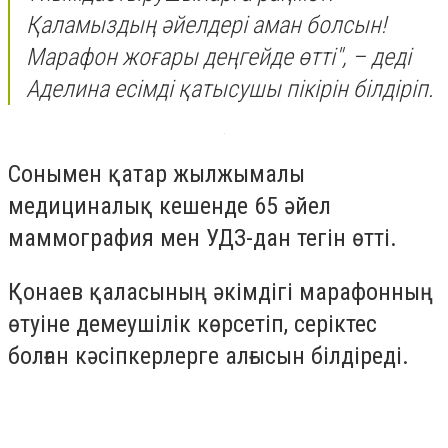
Қаламыздың әйелдері аман болсын!
Марафон жоғары деңгейде өтті", – деді
Аделина есімді қатысушы пікірін білдіріп.
Сонымен қатар жылжымалы
медициналық кешенде 65 әйел
маммография мен УДЗ-дан тегін өтті.
Қонаев қаласының әкімдігі марафонның
өтуіне демеушілік көрсетіп, серіктес
болған кәсіпкерлерге алғысын білдіреді.