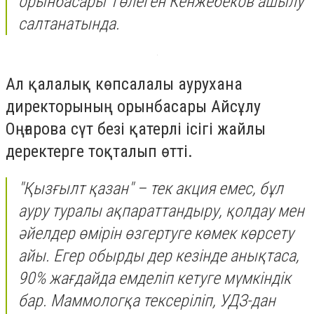
орынбасары Төлеген Кенжебеков ашылу
салтанатында.
Ал қалалық көпсалалы аурухана
директорының орынбасары Айсұлу
Оңғарова сүт безі қатерлі ісігі жайлы
деректерге тоқталып өтті.
"Қызғылт қазан" – тек акция емес, бұл
ауру туралы ақпараттандыру, қолдау мен
әйелдер өмірін өзгертуге көмек көрсету
айы. Егер обырды дер кезінде анықтаса,
90% жағдайда емделіп кетуге мүмкіндік
бар. Маммологқа тексеріліп, УДЗ-дан