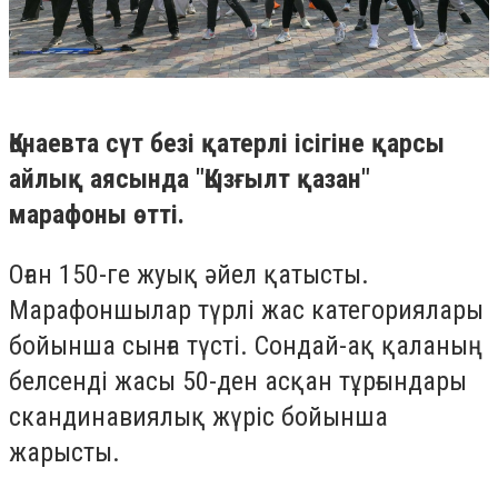
Қонаевта сүт безі қатерлі ісігіне қарсы
айлық аясында "Қызғылт қазан"
марафоны өтті.
Оған 150-ге жуық әйел қатысты.
Марафоншылар түрлі жас категориялары
бойынша сынға түсті. Сондай-ақ қаланың
белсенді жасы 50-ден асқан тұрғындары
скандинавиялық жүріс бойынша
жарысты.