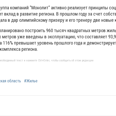
группа компаний "Монолит" активно реализует принципы со
т вклад в развитие региона. В прошлом году за счет собс
ала в дар олимпийскому призеру и его тренеру две новые 
апланировано построить 960 тысяч квадратных метров жиль
 метров уже введены в эксплуатацию, что составляет 93,9
 на 116% превышает уровень прошлого года и демонстрируе
комплекса региона.
еобходимый текст и нажмите Ctrl+Enter, чтобы сообщить об этом редакции
кая область
#Жилье