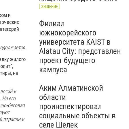
ХИЩЕНИЕ
ком и
Филиал
ерческих
атегорий
южнокорейского
университета KAIST в
родолжается.
Alatau City: представлен
проект будущего
адку жилого
олит",
кампуса
тиры, на
Аким Алматинской
логий и
области
 На его
проинспектировал
чно-беговая
ируют
социальные объекты в
й отрасли и
селе Шелек