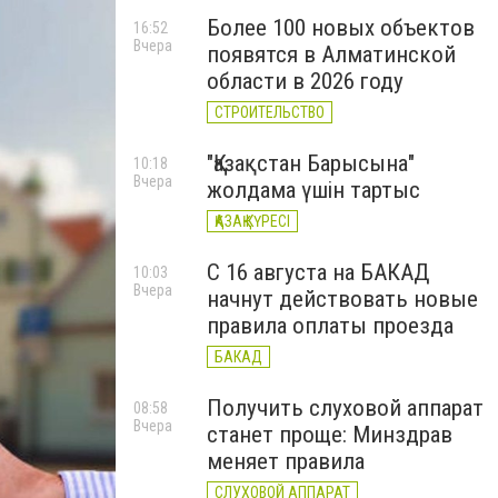
Более 100 новых объектов
16:52
Вчера
появятся в Алматинской
области в 2026 году
СТРОИТЕЛЬСТВО
"Қазақстан Барысына"
10:18
Вчера
жолдама үшін тартыс
ҚАЗАҚ КҮРЕСІ
С 16 августа на БАКАД
10:03
Вчера
начнут действовать новые
правила оплаты проезда
БАКАД
Получить слуховой аппарат
08:58
Вчера
станет проще: Минздрав
меняет правила
СЛУХОВОЙ АППАРАТ