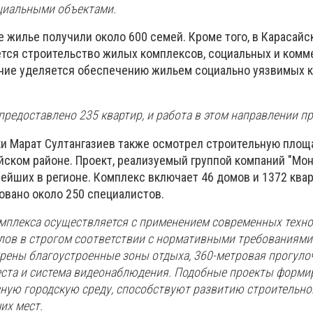
циальными объектами.
 жилье получили около 600 семей. Кроме того, в Карасайс
ется строительство жилых комплексов, социальных и комм
ние уделяется обеспечению жильем социально уязвимых к
предоставлено 235 квартир, и работа в этом направлении п
ки Марат Султангазиев также осмотрел строительную площ
йском районе. Проект, реализуемый группой компаний "Мон
ейших в регионе. Комплекс включает 46 домов и 1372 квар
овано около 250 специалистов.
мплекса осуществляется с применением современных техно
лов в строгом соответствии с нормативными требованиями.
рены благоустроенные зоны отдыха, 360-метровая прогуло
еста и система видеонаблюдения. Подобные проекты форм
ную городскую среду, способствуют развитию строительно
их мест.