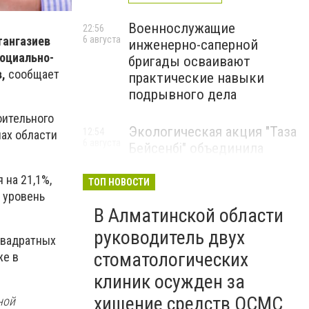
Военнослужащие
22:56
6 августа
тангазиев
инженерно-саперной
социально-
бригады осваивают
,
сообщает
практические навыки
подрывного дела
оительного
Экологическая акция "Таза
12:54
ах области
6 августа
Бейсенбі" объединила
свыше 22 тысяч жителей
 на 21,1%,
Алматинской области
ТОП НОВОСТИ
 уровень
ЭКОАКЦИЯ
В Алматинской области
руководитель двух
квадратных
стоматологических
же в
клиник осужден за
хищение средств ОСМС
ной