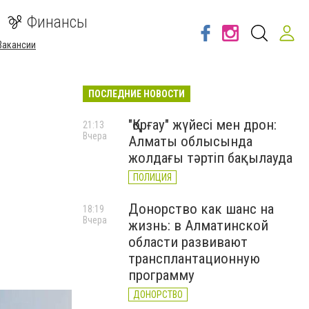
Финансы
Вакансии
ПОСЛЕДНИЕ НОВОСТИ
"Қорғау" жүйесі мен дрон:
21:13
Вчера
Алматы облысында
жолдағы тәртіп бақылауда
ПОЛИЦИЯ
Донорство как шанс на
18:19
Вчера
жизнь: в Алматинской
области развивают
трансплантационную
программу
ДОНОРСТВО