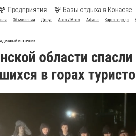
Предприятия
Базы отдыха в Конаеве
вная
Объявления
Досуг
Авто / Мото
Афиша
Карта города
адежный источник
нской области спасли
шихся в горах турист