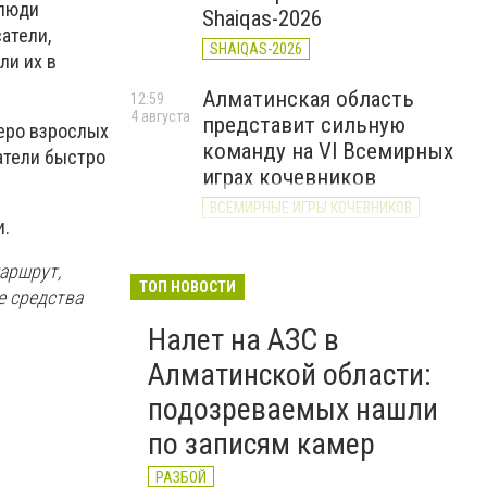
 люди
Shaiqas-2026
атели,
SHAIQAS-2026
ли их в
Алматинская область
12:59
4 августа
представит сильную
веро взрослых
команду на VI Всемирных
сатели быстро
играх кочевников
ВСЕМИРНЫЕ ИГРЫ КОЧЕВНИКОВ
и.
В городе Алатау назначен
11:36
аршрут,
4 августа
новый руководитель
ТОП НОВОСТИ
е средства
аппарата акима города
Налет на АЗС в
НАЗНАЧЕНИЕ
Алматинской области:
На Капшагайском
10:26
подозреваемых нашли
4 августа
водохранилище пять
по записям камер
судовладельцев
привлечены к
РАЗБОЙ