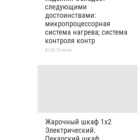
следующими
достоинствами:
микропроцессорная
система нагрева; система
контроля контр
05:58, 25 июля
Жарочный шкаф 1х2
Электрический.
Пекарский шкаф