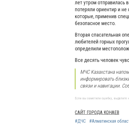
лет утром отправилась 
потеряли ориентир и не 
которые, применив спец
безопасное место.
Вторая спасательная оп
любителей горных прогул
определили местоположе
Все десять человек чув
МЧС Казахстана напом
информировать близки
связи и навигации. Со
Если вы заметили ошибку, выделите н
САЙТ ГОРОДА КОНАЕВ
#ДЧС
#Алматинская облас