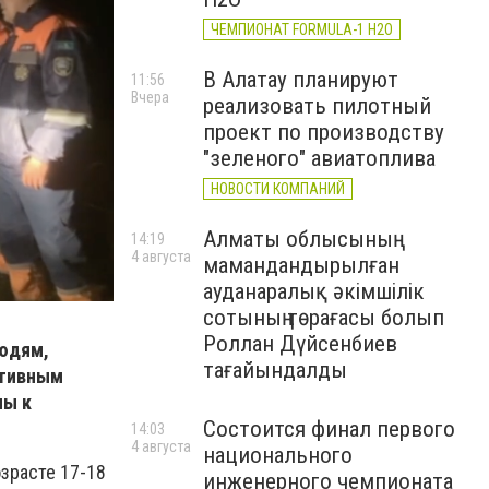
ЧЕМПИОНАТ FORMULA-1 H2O
В Алатау планируют
11:56
Вчера
реализовать пилотный
проект по производству
"зеленого" авиатоплива
НОВОСТИ КОМПАНИЙ
Алматы облысының
14:19
4 августа
мамандандырылған
ауданаралық әкімшілік
сотының төрағасы болып
Роллан Дүйсенбиев
людям,
тағайындалды
ативным
ны к
Состоится финал первого
14:03
4 августа
национального
зрасте 17-18
инженерного чемпионата