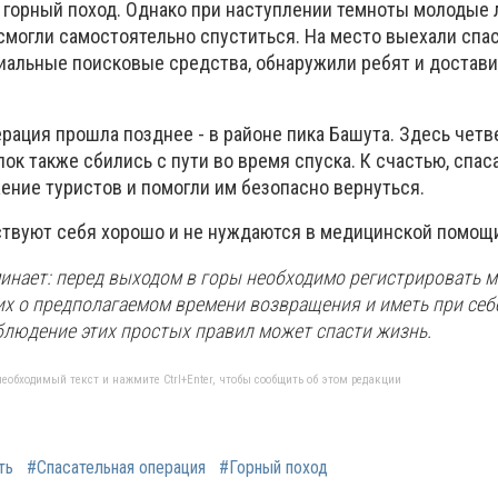
в горный поход. Однако при наступлении темноты молодые
смогли самостоятельно спуститься. На место выехали спас
иальные поисковые средства, обнаружили ребят и достави
ерация прошла позднее - в районе пика Башута. Здесь чет
ок также сбились с пути во время спуска. К счастью, спа
ние туристов и помогли им безопасно вернуться.
ствуют себя хорошо и не нуждаются в медицинской помощ
инает: перед выходом в горы необходимо регистрировать м
х о предполагаемом времени возвращения и иметь при себ
блюдение этих простых правил может спасти жизнь.
еобходимый текст и нажмите Ctrl+Enter, чтобы сообщить об этом редакции
ть
#Спасательная операция
#Горный поход