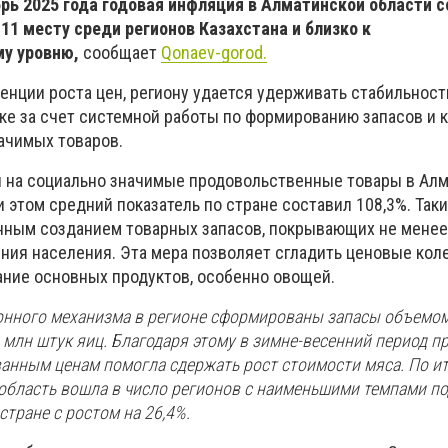
рь 2025 года годовая инфляция в Алматинской области 
 11 месту среди регионов Казахстана и близко к
у уровню,
сообщает
Qonaev-gorod.
енции роста цен, региону удается удерживать стабильност
е за счет системной работы по формированию запасов и 
ачимых товаров.
ен на социально значимые продовольственные товары в Ал
и этом средний показатель по стране составил 108,3%. Так
нным созданием товарных запасов, покрывающих не менее
ния населения. Эта мера позволяет сгладить ценовые кол
ние основных продуктов, особенно овощей.
онного механизма в регионе сформированы запасы объемом
 млн штук яиц. Благодаря этому в зимне-весенний период п
анным ценам помогла сдержать рост стоимости мяса. По и
область вошла в число регионов с наименьшими темпами п
стране с ростом на 26,4%.