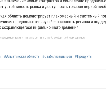
на заключение новых контрактов и обновление продоволь
ает устойчивость рынка и доступность товаров первой нео
ская область демонстрирует планомерный и системный по
печивая продовольственную безопасность региона и подде
х сохраняющегося инфляционного давления.
еобходимый текст и нажмите Ctrl+Enter, чтобы сообщить об этом редакции
ы
#Алматинская область
#Стабилизации цен
#Продукты