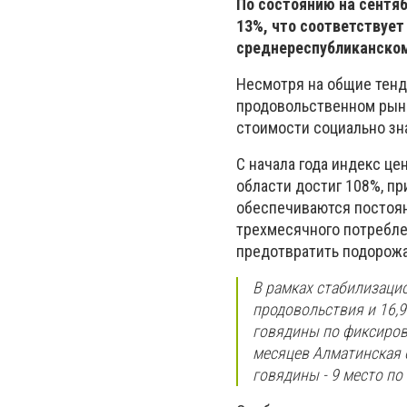
По состоянию на сентяб
13%, что соответствует
среднереспубликанском
Несмотря на общие тенд
продовольственном рынк
стоимости социально зн
С начала года индекс ц
области достиг 108%, пр
обеспечиваются постоя
трехмесячного потребле
предотвратить подорожа
В рамках стабилизаци
продовольствия и 16,9
говядины по фиксиров
месяцев Алматинская 
говядины - 9 место по 