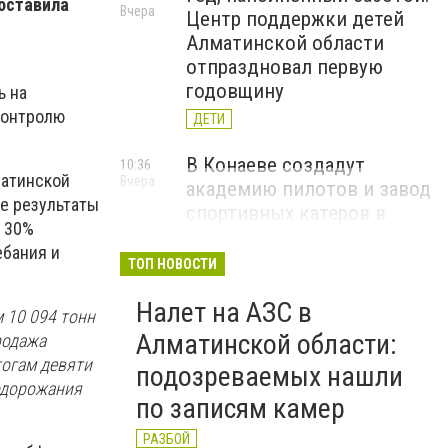
составила
Вчера
Центр поддержки детей
Алматинской области
отпраздновал первую
годовщину
ь на
контролю
ДЕТИ
В Конаеве создадут
10:36
матинской
Вчера
академию пилотов и завод
ие результаты
спортивных катеров в
 30%
рамках проекта Formula-1
ебания и
H2O
ТОП НОВОСТИ
ЧЕМПИОНАТ FORMULA-1 H2O
Налет на АЗС в
 10 094 тонн
В Алатау планируют
11:56
Алматинской области:
родажа
5 августа
реализовать пилотный
тогам девяти
подозреваемых нашли
проект по производству
одорожания
по записям камер
"зеленого" авиатоплива
НОВОСТИ КОМПАНИЙ
РАЗБОЙ