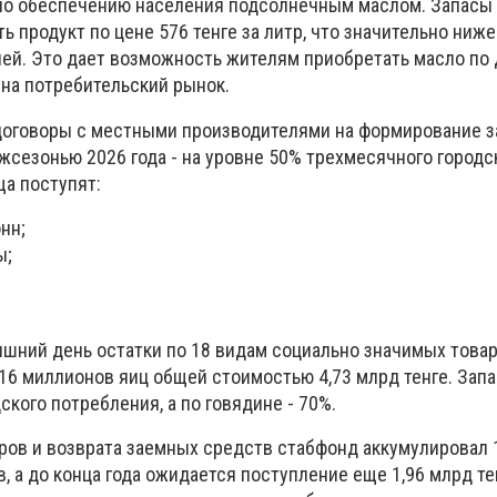
но обеспечению населения подсолнечным маслом. Запасы
 продукт по цене 576 тенге за литр, что значительно ниж
ей. Это дает возможность жителям приобретать масло по
 на потребительский рынок.
договоры с местными производителями на формирование з
жсезонью 2026 года - на уровне 50% трехмесячного городс
ща поступят:
нн;
ы;
яшний день остатки по 18 видам социально значимых това
 16 миллионов яиц общей стоимостью 4,73 млрд тенге. Зап
кого потребления, а по говядине - 70%.
аров и возврата заемных средств стабфонд аккумулировал 
, а до конца года ожидается поступление еще 1,96 млрд те