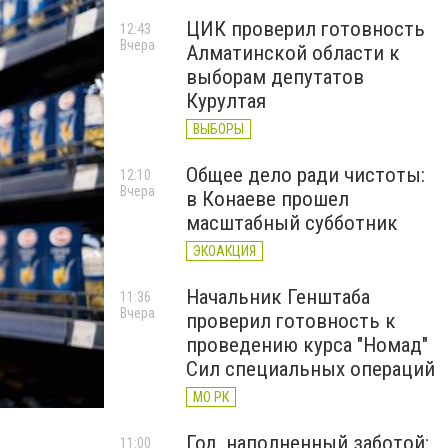
ЦИК проверил готовность
12:43
Вчера
Алматинской области к
выборам депутатов
Курултая
ВЫБОРЫ
Общее дело ради чистоты:
12:10
Вчера
в Конаеве прошел
масштабный субботник
ЭКОАКЦИЯ
Начальник Генштаба
11:36
Вчера
проверил готовность к
проведению курса "Номад"
Сил специальных операций
МО РК
Год, наполненный заботой:
11:00