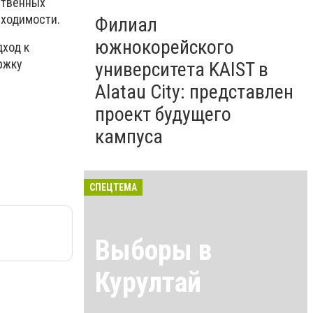
ственных
бходимости.
Филиал
южнокорейского
дход к
ржку
университета KAIST в
Alatau City: представлен
проект будущего
кампуса
СПЕЦТЕМА
Выборы в
Курултай