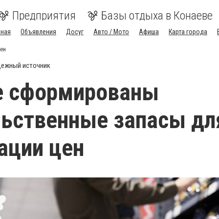
Предприятия
Базы отдыха в Конаеве
вная
Объявления
Досуг
Авто / Мото
Афиша
Карта города
цен
ежный источник
е сформированы
ьственные запасы дл
ации цен