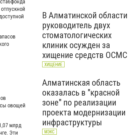
 стабфонда
е отпускной
В Алматинской области
 доступной
руководитель двух
стоматологических
апасов
клиник осужден за
кого
хищение средств ОСМС
ХИЩЕНИЕ
Алматинская область
оказалась в "красной
ров
зоне" по реализации
асы овощей
проекта модернизации
инфраструктуры
1,07 млрд
МЭКС
нге. Эти