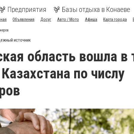
Предприятия
Базы отдыха в Конаеве
вная
Объявления
Досуг
Авто / Мото
Афиша
Карта города
онеров
ежный источник
кая область вошла в 
 Казахстана по числу
ров