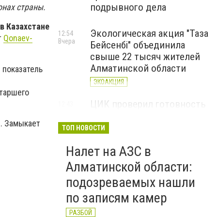
подрывного дела
онах страны.
в Казахстане
Экологическая акция "Таза
12:54
т
Qonaev-
Вчера
Бейсенбі" объединила
свыше 22 тысяч жителей
Алматинской области
 показатель
ЭКОАКЦИЯ
старшего
ЦИК проверил готовность
12:43
Вчера
Алматинской области к
в. Замыкает
выборам депутатов
ТОП НОВОСТИ
Курултая
Налет на АЗС в
ВЫБОРЫ
Алматинской области:
подозреваемых нашли
по записям камер
РАЗБОЙ