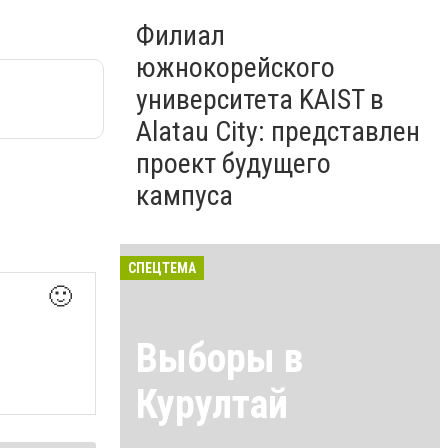
Филиал
южнокорейского
университета KAIST в
Alatau City: представлен
проект будущего
кампуса
СПЕЦТЕМА
🙂
Выборы в
Курултай