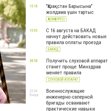
"Қазақстан Барысына"
10:18
жолдама үшін тартыс
ҚАЗАҚ КҮРЕСІ
С 16 августа на БАКАД
10:03
начнут действовать новые
правила оплаты проезда
БАКАД
Получить слуховой аппарат
08:58
станет проще: Минздрав
меняет правила
СЛУХОВОЙ АППАРАТ
Военнослужащие
22:56
Вчера
инженерно-саперной
бригады осваивают
практические навыки