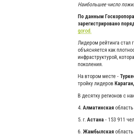
Наибольшее число пожил
По данным Госкоропора
зарегистрировано поряд
gorod.
Лидером рейтинга стал 
объясняется как плотнос
инфраструктурой, котор
поколения.
На втором месте -
Турке
тройку лидеров
Караган
В десятку регионов с н
4.
Алматинская
область 
5. г.
Астана
- 153 911 че
6.
Жамбылская
область 