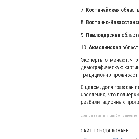
7.
Костанайская
область
8.
Восточно-Казахстанс
9.
Павлодарская
область
10.
Акмолинская
область
Эксперты отмечают, что
демографическую картин
традиционно проживает 
В целом, доля граждан п
населения, что подчерк
реабилитационных прогр
Если вы заметили ошибку, выделите н
САЙТ ГОРОДА КОНАЕВ