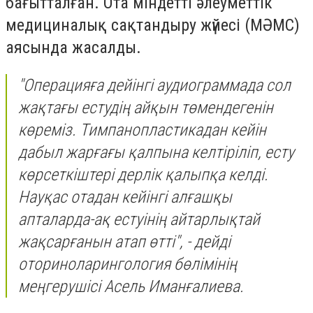
бағытталған. Ота міндетті әлеуметтік
медициналық сақтандыру жүйесі (МӘМС)
аясында жасалды.
"Операцияға дейінгі аудиограммада сол
жақтағы естудің айқын төмендегенін
көреміз. Тимпанопластикадан кейін
дабыл жарғағы қалпына келтіріліп, есту
көрсеткіштері дерлік қалыпқа келді.
Науқас отадан кейінгі алғашқы
апталарда-ақ естуінің айтарлықтай
жақсарғанын атап өтті", - дейді
оториноларингология бөлімінің
меңгерушісі Асель Иманғалиева.