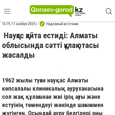
16:19, 11 ноября 2025 г.
Надежный источник
Науқас қайта естиді: Алматы
облысында сәтті құлақ отасы
жасалды
1962 жылы туған науқас Алматы
көпсалалы клиникалық ауруханасына
сол жақ құлағынан жиі ірің ағуы және
естуінің төмендеуі жөнінде шағыммен
жүгінген. Осындай ауру белгілері оны