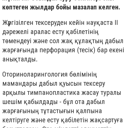
көптеген жылдар бойы мазалап келген.
Жүргізілген тексеруден кейін науқаста II
дәрежелі аралас есту қабілетінің
төмендеуі және сол жақ құлақтың дабыл
жарғағында перфорация (тесік) бар екені
анықталды.
Оториноларингология бөлімінің
мамандары дабыл қуысын тексеру
арқылы тимпанопластика жасау туралы
шешім қабылдады - бұл ота дабыл
жарғағының тұтастығын қалпына
келтіруге және есту қабілетін жақсартуға