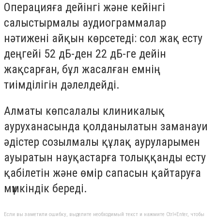
Операцияға дейінгі және кейінгі
салыстырмалы аудиограммалар
нәтижені айқын көрсетеді: сол жақ есту
деңгейі 52 дБ-ден 22 дБ-ге дейін
жақсарған, бұл жасалған емнің
тиімділігін дәлелдейді.
Алматы көпсалалы клиникалық
ауруханасында қолданылатын заманауи
әдістер созылмалы құлақ ауруларымен
ауыратын науқастарға толыққанды есту
қабілетін және өмір сапасын қайтаруға
мүмкіндік береді.
Если вы заметили ошибку, выделите необходимый текст и нажмите Ctrl+Enter, чтобы