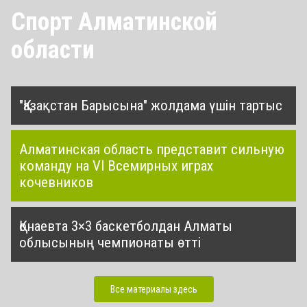
Спорт Алматинской
области
"Қазақстан Барысына" жолдама үшін тартыс
Алматинская область представит сильную
команду на VI Всемирных играх
кочевников
Қонаевта 3×3 баскетболдан Алматы
облысының чемпионаты өтті
Все материалы здесь