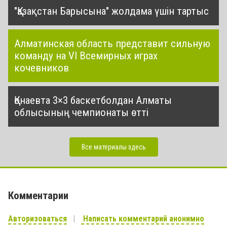
"Қазақстан Барысына" жолдама үшін тартыс
Алматинская область представит сильную
команду на VI Всемирных играх
кочевников
Қонаевта 3×3 баскетболдан Алматы
облысының чемпионаты өтті
Все материалы здесь
Комментарии
Авторизоваться
Написать комментарий анонимно