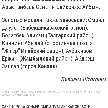
Арыстанбаев Санат и Байкенже Айбын.
Золотые медали также завоевали: Смаил
Даулет (
Енбекшиказахский
район);
Болатбек Алихан (
Талгарский
район);
Кинният Абылай (спортивная школа
"Жігер"
Илийский
район); Аубакиров
Ержан (
Жамбылский
район); Абдреш
Зангар (город
Конаев
).
Лилиана Штогрина
Если вы заметили ошибку, выделите необходимый текст и нажмите Ctrl+Enter, чтобы
сообщить об этом редакции
САЙТ ГОРОДА КОНАЕВ, СМИ АЛМАТИНСКАЯ ОБЛАСТЬ