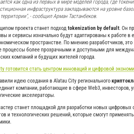
вается как одна из первых в мире моделей города, где токениз
стиционная инфраструктура закладываются на уровне базо
территории", - сообщил Арман Тастанбеков.
ципом проекта станет подход
tokenization by default
. Он п
ивы и сервисы изначально будут адаптированы к работе в
номическом пространстве. По мнению разработчиков, это
е процессы более прозрачными и доступными для между
еских компаний и будущих жителей города.
ity готовится стать центром инноваций и цифровой эконом
вили идею создания в Alatau City регионального
криптокл
ъединит компании, работающие в сфере Web3, инвесторов, 
огические акселераторы.
ластер станет площадкой для разработки новых цифровых 
ов и технологических решений, которые смогут применять
мики.