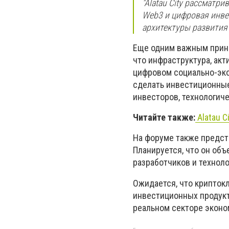
"Alatau City рассматри
Web3 и цифровая инве
архитектуры развития 
Еще одним важным прин
что инфраструктура, акт
цифровом социально-эко
сделать инвестиционны
инвесторов, технологич
Читайте также:
Alatau C
На форуме также предста
Планируется, что он об
разработчиков и технол
Ожидается, что крипток
инвестиционных продукт
реальном секторе эконо