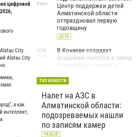
тия цифровой
Вчера
Центр поддержки детей
2026,
Алматинской области
отпраздновал первую
годовщину
нового
ДЕТИ
В Конаеве создадут
latau City
10:36
Вчера
академию пилотов и завод
й Alatau City
спортивных катеров в
но.
рамках проекта Formula-1
омики,
H2O
ТОП НОВОСТИ
измах
ЧЕМПИОНАТ FORMULA-1 H2O
Налет на АЗС в
В Алатау планируют
11:56
Алматинской области:
род", а как
5 августа
реализовать пилотный
й интеллект,
подозреваемых нашли
проект по производству
а
по записям камер
"зеленого" авиатоплива
НОВОСТИ КОМПАНИЙ
РАЗБОЙ