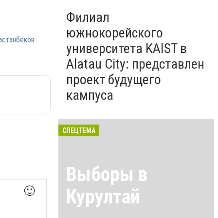
Филиал
южнокорейского
астанбеков
университета KAIST в
Alatau City: представлен
проект будущего
кампуса
СПЕЦТЕМА
Выборы в
🙂
Курултай