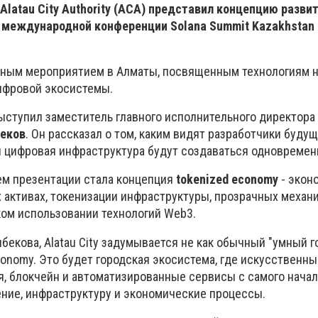
latau City Authority (АСА) представил концепцию разви
 международной конференции Solana Summit Kazakhstan 
пным мероприятием в Алматы, посвященным технологиям 
ифровой экосистемы.
ступил заместитель главного исполнительного директора A
еков
. Он рассказал о том, каким видят разработчики будущи
 и цифровая инфраструктура будут создаваться одновремен
ем презентации стала концепция
tokenized economy
- экон
 активах, токенизации инфраструктуры, прозрачных механ
ом использовании технологий Web3.
бекова, Alatau City задумывается не как обычный "умный го
conomy.
Это будет городская экосистема, где искусственны
, блокчейн и автоматизированные сервисы с самого начал
ение, инфраструктуру и экономические процессы.