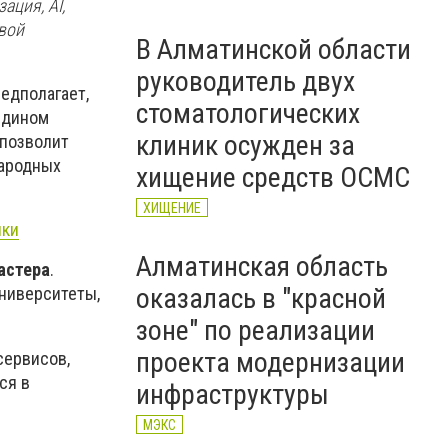
ация, AI,
вой
В Алматинской области
руководитель двух
редполагает,
стоматологических
 едином
клиник осужден за
 позволит
народных
хищение средств ОСМС
ХИЩЕНИЕ
ики
Алматинская область
астера
.
оказалась в "красной
университеты,
зоне" по реализации
проекта модернизации
сервисов,
ся в
инфраструктуры
МЭКС