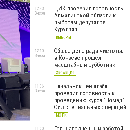
ЦИК проверил готовность
12:43
Вчера
Алматинской области к
выборам депутатов
Курултая
ВЫБОРЫ
Общее дело ради чистоты:
12:10
Вчера
в Конаеве прошел
масштабный субботник
ЭКОАКЦИЯ
Начальник Генштаба
11:36
Вчера
проверил готовность к
проведению курса "Номад"
Сил специальных операций
МО РК
Год, наполненный заботой:
11:00