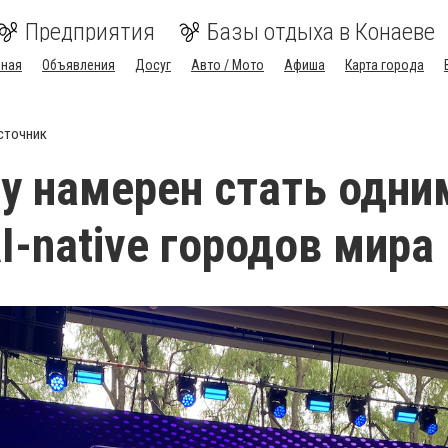
Предприятия
Базы отдыха в Конаеве
вная
Объявления
Досуг
Авто / Мото
Афиша
Карта города
сточник
ty намерен стать одни
I-native городов мира