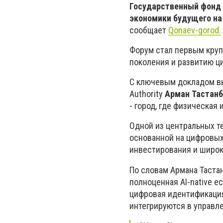
Государственный фонд A
экономики будущего на
сообщает
Qonaev-gorod.
Форум стал первым кру
поколения и развитию ц
С ключевым докладом вы
Authority
Арман Тастанб
- город, где физическая
Одной из центральных т
основанной на цифровых
инвестирования и широк
По словам Армана Тастан
полноценная AI-native e
цифровая идентификация
интегрируются в управл