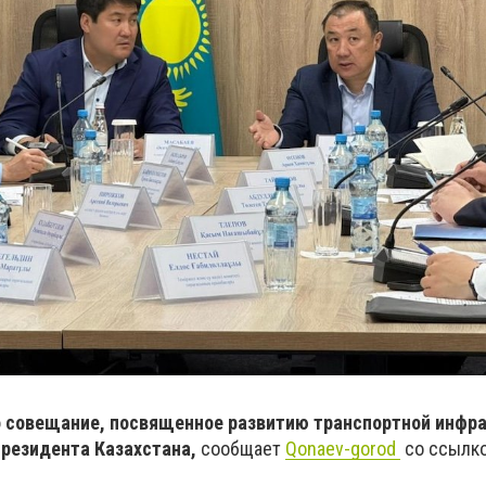
о совещание, посвященное развитию транспортной инфр
Президента Казахстана,
сообщает
Qonaev-gorod
со ссылко