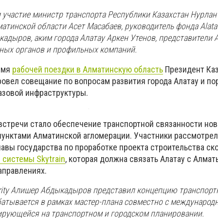
 участие министр транспорта Республики Казахстан Нурлан
атинской области Асет Масабаев, руководитель фонда Alatau
кадыров, аким города Алатау Аркен Утенов, представители 
нных органов и профильных компаний.
емя
рабочей поездки в Алматинскую область
Президент Каз
овел совещание по вопросам развития города Алатау и по
базовой инфраструктуры.
встречи стало обеспечение транспортной связанности ново
унктами Алматинской агломерации. Участники рассмотрел
лавы государства по проработке проекта строительства ск
 системы Skytrain
, которая должна связать Алатау с Алмат
аправлениях.
hority Алишер Абдыкадыров представил концепцию транспорт
батывается в рамках мастер-плана совместно с международ
ирующейся на транспортном и городском планировании.