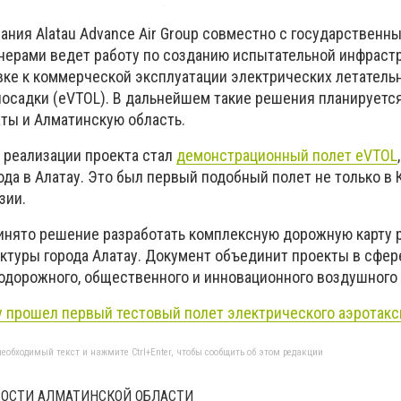
ания Alatau Advance Air Group совместно с государственн
ерами ведет работу по созданию испытательной инфрастр
вке к коммерческой эксплуатации электрических летатель
 посадки (eVTOL). В дальнейшем такие решения планируетс
ты и Алматинскую область.
 реализации проекта стал
демонстрационный полет eVTOL
ода в Алатау. Это был первый подобный полет не только в 
зии.
инято решение разработать комплексную дорожную карту 
ктуры города Алатау. Документ объединит проекты в сфер
одорожного, общественного и инновационного воздушного 
у прошел первый тестовый полет электрического аэротакс
еобходимый текст и нажмите Ctrl+Enter, чтобы сообщить об этом редакции
ОВОСТИ АЛМАТИНСКОЙ ОБЛАСТИ