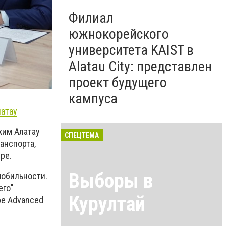
Филиал
южнокорейского
университета KAIST в
Alatau City: представлен
проект будущего
кампуса
латау
ким Алатау
СПЕЦТЕМА
анспорта,
ре.
Выборы в
обильности.
его"
Курултай
ре Advanced