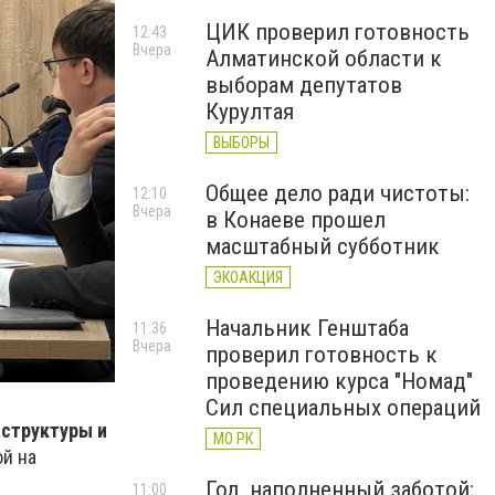
ЦИК проверил готовность
12:43
Вчера
Алматинской области к
выборам депутатов
Курултая
ВЫБОРЫ
Общее дело ради чистоты:
12:10
Вчера
в Конаеве прошел
масштабный субботник
ЭКОАКЦИЯ
Начальник Генштаба
11:36
Вчера
проверил готовность к
проведению курса "Номад"
Сил специальных операций
аструктуры и
МО РК
й на
Год, наполненный заботой:
11:00