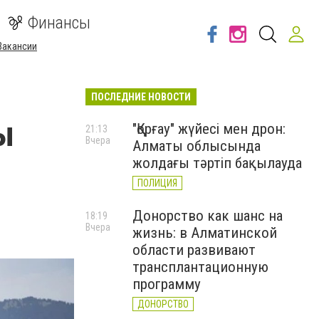
Финансы
Вакансии
ПОСЛЕДНИЕ НОВОСТИ
ы
"Қорғау" жүйесі мен дрон:
21:13
Вчера
Алматы облысында
жолдағы тәртіп бақылауда
ПОЛИЦИЯ
Донорство как шанс на
18:19
Вчера
жизнь: в Алматинской
области развивают
трансплантационную
программу
ДОНОРСТВО