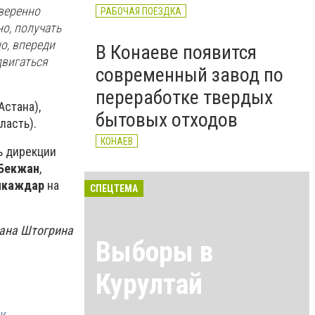
веренно
РАБОЧАЯ ПОЕЗДКА
о, получать
о, впереди
В Конаеве появится
двигаться
современный завод по
переработке твердых
Астана),
бытовых отходов
ласть).
КОНАЕВ
ь дирекции
Бекжан
,
икаждар
на
СПЕЦТЕМА
ана Штогрина
Выборы в
Курултай