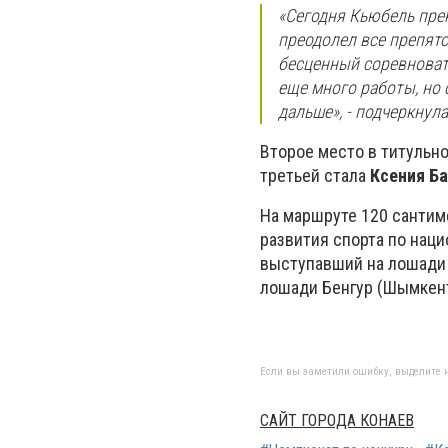
«Сегодня Кьюбель пре
преодолел все препят
бесценный соревновате
еще много работы, но 
дальше», - подчеркнул
Второе место в титульн
третьей стала
Ксения Б
На маршруте 120 сантим
развития спорта по нац
выступавший на лошади 
лошади Бенгур (Шымкент
Если вы заметили ошибку, выделите н
САЙТ ГОРОДА КОНАЕВ