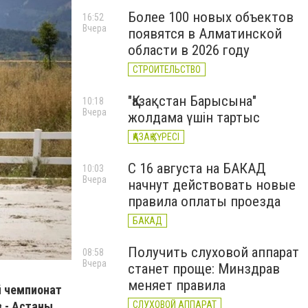
Более 100 новых объектов
16:52
Вчера
появятся в Алматинской
области в 2026 году
СТРОИТЕЛЬСТВО
"Қазақстан Барысына"
10:18
Вчера
жолдама үшін тартыс
ҚАЗАҚ КҮРЕСІ
С 16 августа на БАКАД
10:03
Вчера
начнут действовать новые
правила оплаты проезда
БАКАД
Получить слуховой аппарат
08:58
Вчера
станет проще: Минздрав
меняет правила
й чемпионат
 - Астаны,
СЛУХОВОЙ АППАРАТ