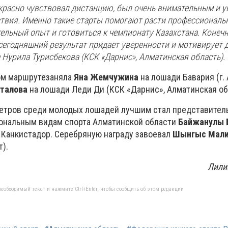
красно чувствовал дистанцию, был очень внимательным и у
ствия. Именно такие старты помогают расти профессиональн
льный опыт и готовиться к чемпионату Казахстана. Конечн
сегодняшний результат придает уверенности и мотивирует 
а Нурила Турисбекова (КСК «Дарнис», Алматинская область).
ом маршрутезаняла
Яна Жемчужина
на лошади Бавария (г. 
аталова
на лошади Леди Ди (КСК «Дарнис», Алматинская об
етров среди молодых лошадей лучшим стал представител
иональным видам спорта Алматинской области
Байжанулы 
Канкистадор. Серебряную награду завоевал
Шынгыс Мал
).
Лили
еобходимый текст и нажмите Ctrl+Enter, чтобы сообщить об этом редакции