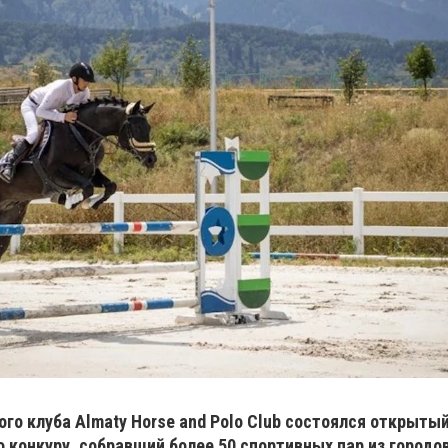
ого клуба Almaty Horse and Polo Club состоялся открыты
 конкуру, собравший более 50 спортивных пар из городов