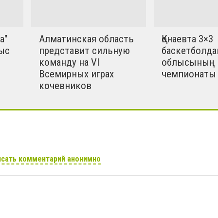
а"
Алматинская область
Қонаевта 3×3
ыс
представит сильную
баскетболда
команду на VI
облысының
Всемирных играх
чемпионаты 
кочевников
сать комментарий анонимно