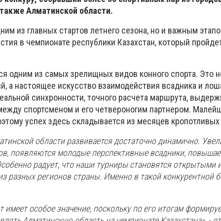
также Алматинской области.
дним из главных стартов летнего сезона, но и важным этапо
астия в чемпионате республики Казахстан, который пройде
ся одним из самых зрелищных видов конного спорта. Это н
й, а настоящее искусство взаимодействия всадника и лош
еальной синхронности, точного расчета маршрута, выдерж
между спортсменом и его четвероногим партнером. Малей
оэтому успех здесь складывается из месяцев кропотливых
матинской области развивается достаточно динамично. Увел
ов, появляются молодые перспективные всадники, повышае
Особенно радует, что наши турниры становятся открытыми 
з разных регионов страны. Именно в такой конкурентной б
т имеет особое значение, поскольку по его итогам формируе
влять Алматинскую область на чемпионате Казахстана», - о