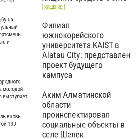
ХИЩЕНИЕ
ьбу на
Филиал
тульный
южнокорейского
ортсмены.
ые и
университета KAIST в
Alatau City: представлен
проект будущего
кампуса
ародного
а молодой
Аким Алматинской
о выступает
области
проинспектировал
ль вновь
социальные объекты в
той 130
селе Шелек