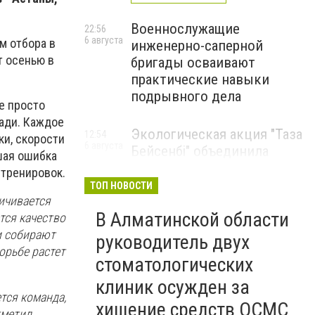
Военнослужащие
22:56
6 августа
м отбора в
инженерно-саперной
т осенью в
бригады осваивают
практические навыки
подрывного дела
е просто
ади. Каждое
Экологическая акция "Таза
12:54
ки, скорости
6 августа
Бейсенбі" объединила
шая ошибка
свыше 22 тысяч жителей
 тренировок.
Алматинской области
ТОП НОВОСТИ
ичивается
ЭКОАКЦИЯ
В Алматинской области
тся качество
и собирают
руководитель двух
орьбе растет
стоматологических
клиник осужден за
тся команда,
хищение средств ОСМС
тметил