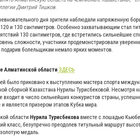
оллегии Дмитрий Тишков.
ревновательного дня зрители наблюдали напряженную бор
 120 и 130 сантиметров. Особенно захватывающим стал ти
ятствий 130 сантиметров, где встретились сильнейшие сп
овень сложности, участники продемонстрировали уверенн
 подарив болельщикам немало ярких моментов.
те Алматинской области
ЗДЕСЬ
ей было приковано к выступлению мастера спорта междун
ьной сборной Казахстана Нурилы Турисбековой. Несмотря н
же входит в число сильнейших конкуристов страны, успешн
 и является призером этапов Кубка мира.
ской области
Нурила Турисбекова
вместе с лошадью Кьюбе
ий класс, безупречно преодолев титульный маршрут высо
 золотую медаль.