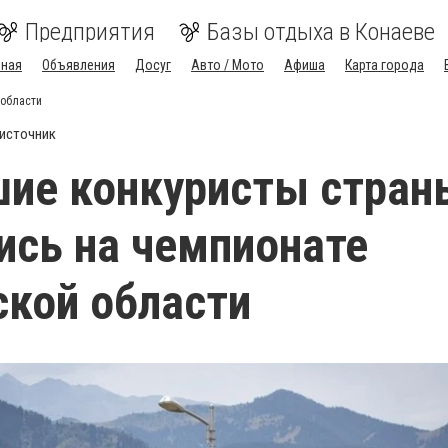
Предприятия
Базы отдыха в Конаеве
вная
Объявления
Досуг
Авто / Мото
Афиша
Карта города
 области
источник
ие конкуристы стран
ись на чемпионате
кой области