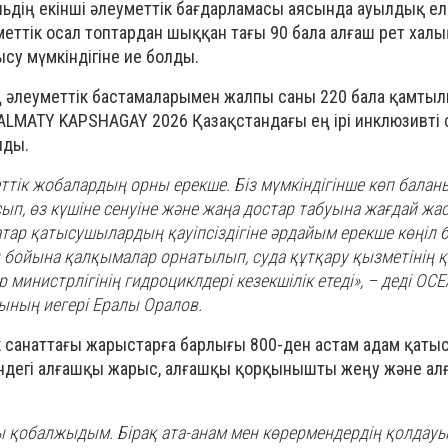
ьдің екінші әлеуметтік бағдарламасы аясында ауылдық ел
еттік осал топтардан шыққан тағы 90 бала алғаш рет хал
су мүмкіндігіне ие болды.
 әлеуметтік бастамаларымен жалпы саны 220 бала қамтыл
MATY KAPSHAGAY 2026 Қазақстандағы ең ірі инклюзивті 
лды.
ттік жобалардың орны ерекше. Біз мүмкіндігінше көп балан
ып, өз күшіне сенуіне және жаңа достар табуына жағдай жа
тар қатысушылардың қауіпсіздігіне әрдайым ерекше көңіл б
бойына қалқымалар орнатылып, суда құтқару қызметінің 
 министрлігінің гидроциклдері кезекшілік етеді», – деді O
ының иегері Ералы Оралов.
к санаттағы жарыстарға барлығы 800-ден астам адам қатыс
ріндегі алғашқы жарыс, алғашқы қорқынышты жеңу және ал
 қобалжыдым. Бірақ ата-анам мен көрермендердің қолдауы