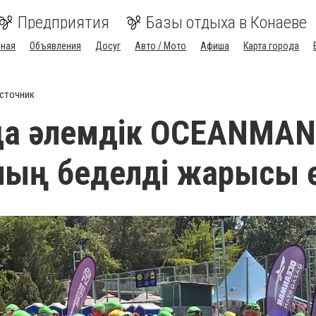
Предприятия
Базы отдыха в Конаеве
вная
Объявления
Досуг
Авто / Мото
Афиша
Карта города
сточник
йда әлемдік OCEANMAN
ың беделді жарысы ө