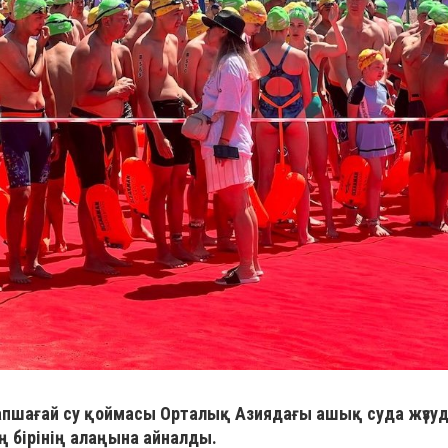
апшағай су қоймасы Орталық Азиядағы ашық суда жүзуд
бірінің алаңына айналды.