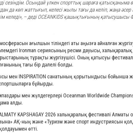
мді сезіндім. Осындай үлкен спорттық шараға қатысқаныма ө
ан да көп жаттығып, келесі жылы тағы да келіп, жаңа әсер
згім келеді», – деді OCEANKIDS қашықтығының қатысушысы 
мосферасын ағылшын тіліндегі аты аңызға айналған жүргіз
әлемдегі Ironman сериясының ресми дауысы, халықаралық
рыстарының тұрақты жүргізушісі. Оның қатысуы фестивал
анының тағы бір дәлелі болды.
ысы мен INSPIRATION санатының қорытындысы бойынша ж
 спортшыларға бұйырды.
паздары мен жүлдегерлері Oceanman Worldwide Champion
дама алды.
LMATY KAPSHAGAY 2026 халықаралық фестивалі Алматы 
Қазына» АҚ-ның және «Туризм және спорт индустриясын қол
қолдауымен өтті.