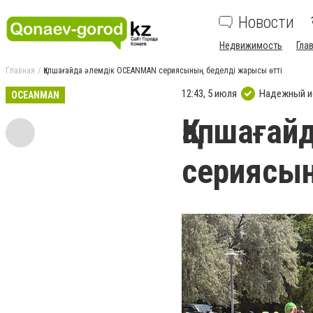
Новости
Недвижимость
Гла
Главная
Қапшағайда әлемдік OCEANMAN сериясының беделді жарысы өтті
12:43, 5 июля
Надежный и
OCEANMAN
Қапшаға
сериясын