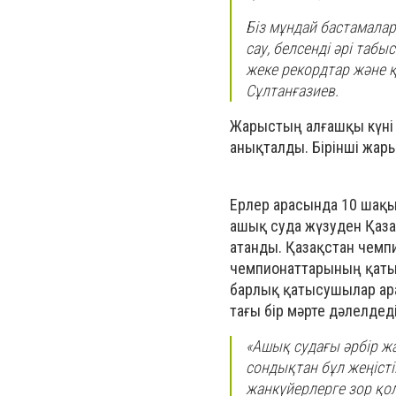
Біз мұндай бастамалар
сау, белсенді әрі таб
жеке рекордтар және 
Сұлтанғазиев.
Жарыстың алғашқы күні 
анықталды. Бірінші жар
Ерлер арасында 10 шақ
ашық суда жүзуден Қаз
атанды. Қазақстан чемп
чемпионаттарының қаты
барлық қатысушылар ара
тағы бір мәрте дәлелдеді
«Ашық судағы әрбір жа
сондықтан бұл жеңіст
жанкүйерлерге зор қ