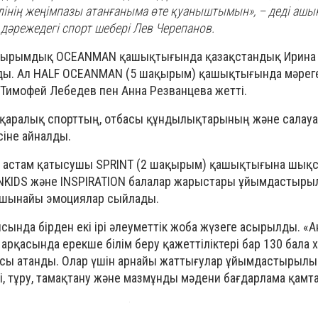
інің жеңімпазы атанғаныма өте қуаныштымын», – деді ашы
дәрежедегі спорт шебері Лев Черепанов.
ақырымдық OCEANMAN қашықтығында қазақстандық Ирина
ды. Ал HALF OCEANMAN (5 шақырым) қашықтығында мәреге
Тимофей Лебедев пен Анна Резванцева жетті.
ұқаралық спорттың, отбасы құндылықтарының және салауа
іне айналды.
н астам қатысушы SPRINT (2 шақырым) қашықтығына шықс
NKIDS және INSPIRATION балалар жарыстары ұйымдастыры
ң шынайы эмоциялар сыйлады.
сында бірден екі ірі әлеуметтік жоба жүзеге асырылды. «
арқасында ерекше білім беру қажеттіліктері бар 130 бала
сы атанды. Олар үшін арнайы жаттығулар ұйымдастырылы
і, тұру, тамақтану және мазмұнды мәдени бағдарлама қамта