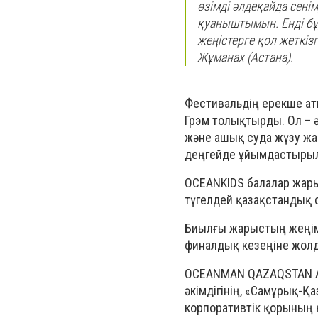
өзімді әлдеқайда сені
қуаныштымын. Енді бұд
жеңістерге қол жеткі
Жұманах (Астана).
Фестивальдің ерекше ат
Грэм толықтырды. Ол – 
және ашық суда жүзу жа
деңгейде ұйымдастырылғ
OCEANKIDS балалар жар
түгелдей қазақстандық
Биылғы жарыстың жеңім
финалдық кезеңіне жол
OCEANMAN QAZAQSTAN A
әкімдігінің, «Самұрық-
корпоративтік қорының 