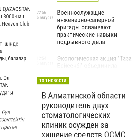
AN QAZAQSTAN
Военнослужащие
22:56
н 3000-нан
6 августа
инженерно-саперной
 Heaven Club
бригады осваивают
практические навыки
подрывного дела
т ішінде
на
Экологическая акция "Таза
ды, балалар
12:54
6 августа
Бейсенбі" объединила
свыше 22 тысяч жителей
. Ол
Алматинской области
ТОП НОВОСТИ
STAN
ЭКОАКЦИЯ
рудағы
В Алматинской области
руководитель двух
 Бұл –
стоматологических
әріптейтін
клиник осужден за
тіретіні
хищение средств ОСМС