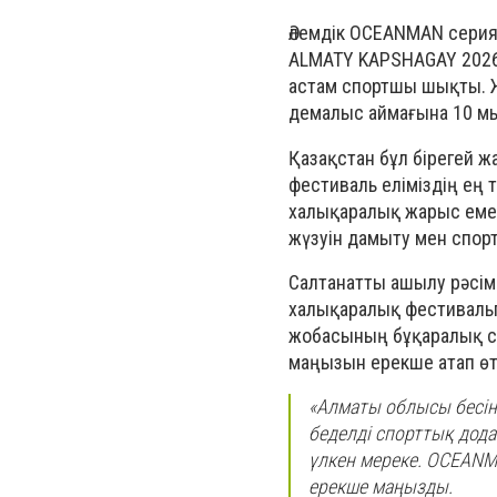
Әлемдік OCEANMAN сери
ALMATY KAPSHAGAY 2026 
астам спортшы шықты. 
демалыс аймағына 10 м
Қазақстан бұл бірегей 
фестиваль еліміздің ең 
халықаралық жарыс емес
жүзуін дамыту мен спорт
Салтанатты ашылу рәсім
халықаралық фестивал
жобасының бұқаралық сп
маңызын ерекше атап өт
«Алматы облысы бесін
беделді спорттық дода
үлкен мереке. OCEANMA
ерекше маңызды.