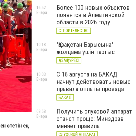
Более 100 новых объектов
16:52
Вчера
появятся в Алматинской
области в 2026 году
СТРОИТЕЛЬСТВО
"Қазақстан Барысына"
10:18
Вчера
жолдама үшін тартыс
ҚАЗАҚ КҮРЕСІ
С 16 августа на БАКАД
10:03
Вчера
начнут действовать новые
правила оплаты проезда
БАКАД
Получить слуховой аппарат
08:58
Вчера
станет проще: Минздрав
меняет правила
ен өтетін ең
СЛУХОВОЙ АППАРАТ