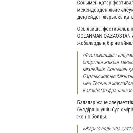
Сонымен қатар фестивал
мекендерден және әлеум
деңгейдегі жарысқа қаты
Осылайша, фестивальдің
OCEANMAN QAZAQSTAN AL
жобалардың біріне айна
«Фестивальдегі әлеуме
спортпен жақын таныс
көздейміз. Сонымен қа
Барлық жарыс бағыты 
мен Төтенше жағдайлар
Kazakhstan франшизас
Балалар және әлеуметті
бүлдіршін үшін бұл өмі
жеңіс болды.
«Жарыс алдында қатты