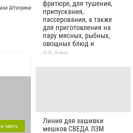
фритюре, для тушения,
ана Штогрина
припускания,
пассерования, а также
для приготовления на
пару мясных, рыбных,
овощных блюд и
05:59, 25 июля
Линия для зашивки
лы здесь
мешков СВЕДА ЛЗМ