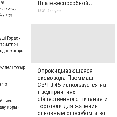
Платежеспособной...
те
 мен жаңа
18:39, 4 августа
Фархад
уші Гордон
 триатлон
ьдің жоғары
үлделі тұғыр
Опрокидывающаяся
сковорода Проммаш
ship
СЭЧ-0,45 используется на
предприятиях
общественного питания и
облысы
торговли для жарения
дау қоры»
основным способом и во