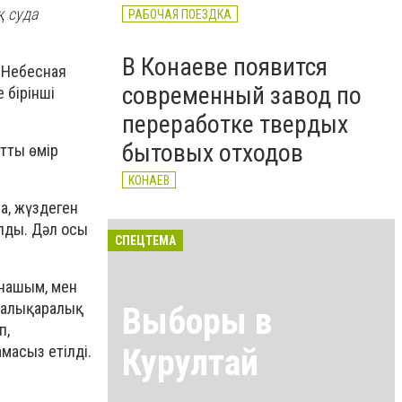
қ суда
РАБОЧАЯ ПОЕЗДКА
В Конаеве появится
 Небесная
современный завод по
 бірінші
переработке твердых
бытовых отходов
тты өмір
КОНАЕВ
а, жүздеген
лды. Дәл осы
СПЕЦТЕМА
Анашым, мен
 халықаралық
Выборы в
п,
Курултай
масыз етілді.