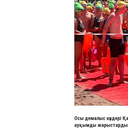
Осы демалыс күндері Қ
ауқымды жарыстардың 