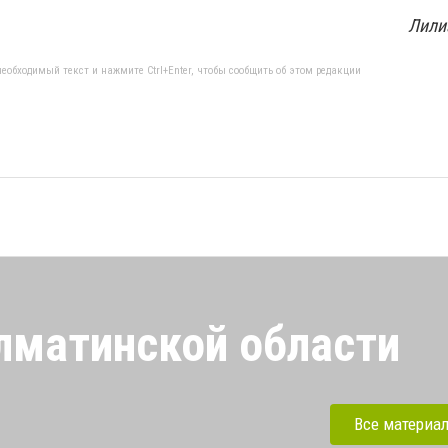
Лили
еобходимый текст и нажмите Ctrl+Enter, чтобы сообщить об этом редакции
лматинской области
Алматинской области.
международные турниры,
Все материа