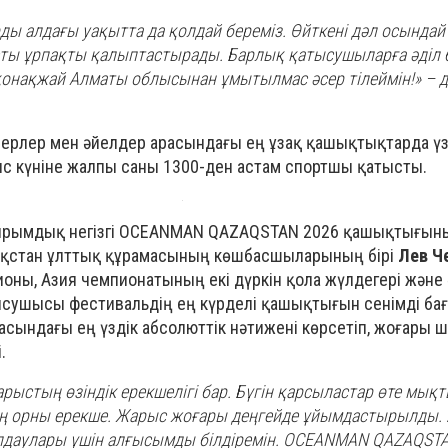
ды алдағы уақытта да қолдай береміз. Өйткені дәл осындай
ысты ұрпақты қалыптастырады. Барлық қатысушыларға әділ 
қонақжай Алматы облысынан ұмытылмас әсер тілеймін!» – д
ерлер мен әйелдер арасындағы ең ұзақ қашықтықтарда үз
ыс күніне жалпы саны 1300-ден астам спортшы қатысты.
ырымдық негізгі OCEANMAN QAZAQSTAN 2026 қашықтығын
ақстан ұлттық құрамасының көшбасшыларының бірі
Лев Ч
ионы, Азия чемпионатының екі дүркін қола жүлдегері және
сушысы фестивальдің ең күрделі қашықтығын сенімді ба
сындағы ең үздік абсолюттік нәтижені көрсетіп, жоғары ш
.
рыстың өзіндік ерекшелігі бар. Бүгін қарсыластар өте мық
ің орны ерекше. Жарыс жоғары деңгейде ұйымдастырылды.
олдаулары үшін алғысымды білдіремін. OCEANMAN QAZAQST