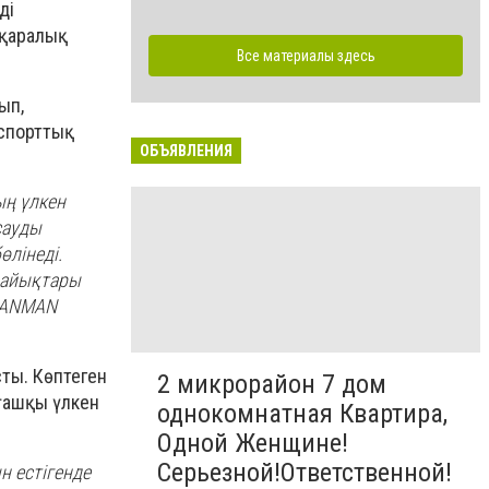
ді
ықаралық
Все материалы здесь
ып,
спорттық
ОБЪЯВЛЕНИЯ
ың үлкен
сауды
өлінеді.
қайықтары
CEANMAN
ты. Көптеген
2 микрорайон 7 дом
ғашқы үлкен
однокомнатная Квартира,
Одной Женщине!
Серьезной!Ответственной!
н естігенде