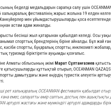
ясының беделді медальдарын сарапқа салу үшін OCEANM
халықаралық фестивалінің жарыс жолына 19 елден келге
Жанкүйерлер мен ұйымдастырушыларды қоса есептегенде,
ыңнан астам адам жиналды.
жарысты бесінші жыл қатарынан қабылдап келеді. Осы уақы
танымал спорттық брендтерінің біріне айналды. Бұл жай ға
, кәсіби спортты, бұқаралық спортты, инклюзивті жобалар
тық туризмді біріктіретін ауқымды қозғалыс.
іне Алматы облысының әкімі
Марат Сұлтанғазиев
қатысты
ьге қатысушыларды құттықтай отырып, OCEANMAN QAZAQ
ортты дамытудағы және өңірдің туристік әлеуетін артты
ті.
ші рет халықаралық OCEANMAN фестивалін қабылдап отыр.
 ғана емес, салауатты өмір салтын, достық пен ашықтықты д
N әртүрлі жастағы және мүмкіндігі әртүрлі адамдарды бірік