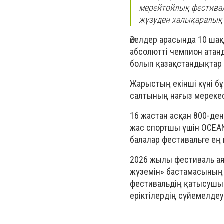
мерейтойлық фестивал
жүзуден халықаралық 
Әйелдер арасында 10 ш
абсолютті чемпион атан
болып қазақстандықтар 
Жарыстың екінші күні б
салтының нағыз мерекес
16 жастан асқан 800-де
жас спортшы үшін OCEA
балалар фестивальге е
2026 жылы фестиваль ая
жүземін» бастамасының 
фестивальдің қатысушы
еріктілердің сүйемелдеу