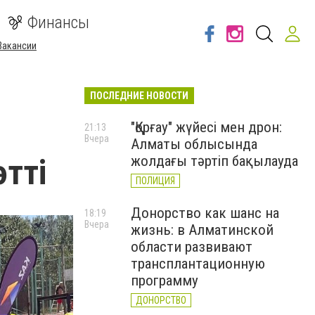
Финансы
Вакансии
ПОСЛЕДНИЕ НОВОСТИ
"Қорғау" жүйесі мен дрон:
21:13
Вчера
Алматы облысында
тті
жолдағы тәртіп бақылауда
ПОЛИЦИЯ
Донорство как шанс на
18:19
Вчера
жизнь: в Алматинской
области развивают
трансплантационную
программу
ДОНОРСТВО