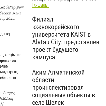
ХИЩЕНИЕ
 жобалар дені
бәсеке, жаңа
Филиал
еді Марат
южнокорейского
университета KAIST в
діктер
Alatau City: представлен
проект будущего
ың жеңімпазы
кампуса
ерепанов
 әлем
Аким Алматинской
ғындырып,
еберлігін
области
проинспектировал
ты болды,
социальные объекты в
 Барлық
селе Шелек
AN