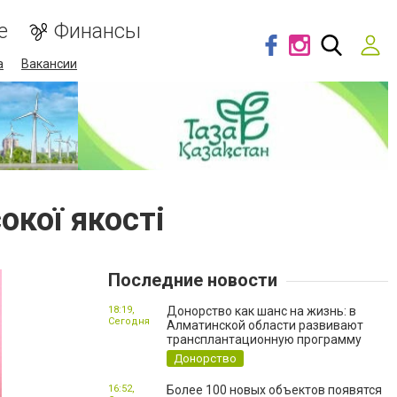
е
Финансы
а
Вакансии
кої якості
Последние новости
18:19,
Донорство как шанс на жизнь: в
Сегодня
Алматинской области развивают
трансплантационную программу
Донорство
16:52,
Более 100 новых объектов появятся