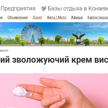
Предприятия
Базы отдыха в Конаев
ая
Объявления
Досуг
Авто / Мото
Афиша
Карта город
кості
ий зволожуючий крем висо