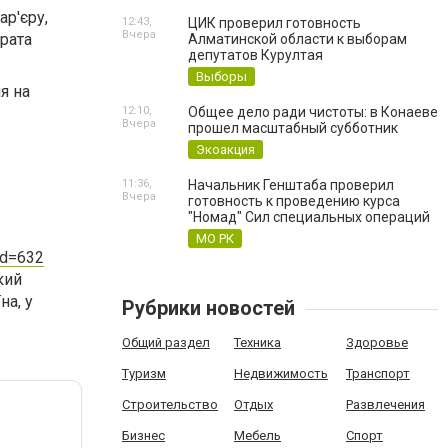
ар'єру,
12:43,
ЦИК проверил готовность
Вчера
рата
Алматинской области к выборам
депутатов Курултая
Выборы
я на
12:10,
Общее дело ради чистоты: в Конаеве
Вчера
прошел масштабный субботник
Экоакция
11:36,
Начальник Генштаба проверил
Вчера
готовность к проведению курса
"Номад" Сил специальных операций
МО РК
nd=632
кий
на, у
Рубрики новостей
Общий раздел
Техника
Здоровье
Туризм
Недвижимость
Транспорт
Строительство
Отдых
Развлечения
Бизнес
Мебель
Спорт