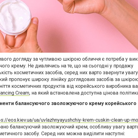
ого догляду за чутливою шкірою обличчя є потреба у вик
го крему. Не дивлячись на те, що на сьогодні у продажу
кість косметичних засобів, серед них варто звернути увагу
який пропонує широку лінійку доглядових засобів за шкірою
іття косметичних продуктів від корейського виробника ва
lancing Cream
, на який встановлена доступна цінова політика
оненти балансуючого зволожуючого крему корейського
ps://eos.kiev.ua/ua/uvlazhnyayushchiy-krem-cuskin-clean-up-mo
ано балансуючий зволожуючий крем, особливу увагу варт
метичного засобу. Серед них можна виділити наступні: