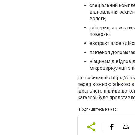
спеціальний комплек
відновлення захисн
вологи;
гліцерин сприяє на
поверхні;
екстракт алое зді
пантенол допомагає
ніацинамід відпові
мікроциркуляції з 
По посиланню
https://eo
перед кожною жінкою від
ідеального підійде до кон
каталозі буде представле
Подпишитесь на нас: