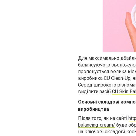
Для максимально дбайлив
балансуючого зволожуючо
пропонується велика кіль
виробника CU Clean-Up, 
Серед широкого різноман
виділити засіб
CU Skin Ba
Основні складові комп
виробництва
Після того, як на сайті
htt
balancing-cream/
буде обр
на ключові складові кос