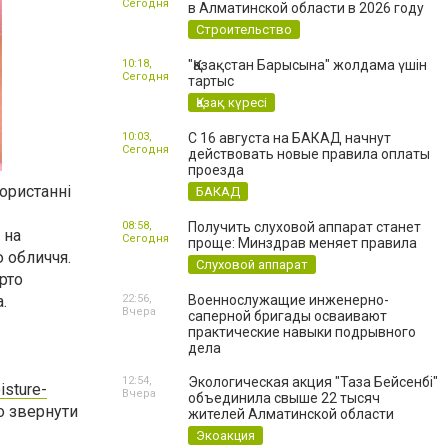
Сегодня
в Алматинской области в 2026 году
Строительство
10:18,
"Қазақстан Барысына" жолдама үшін
Сегодня
тартыс
Қазақ күресі
10:03,
С 16 августа на БАКАД начнут
Сегодня
действовать новые правила оплаты
проезда
ористанні
БАКАД
08:58,
Получить слуховой аппарат станет
 на
Сегодня
проще: Минздрав меняет правила
 обличчя.
Слуховой аппарат
рто
.
22:56,
Военнослужащие инженерно-
Вчера
саперной бригады осваивают
практические навыки подрывного
дела
12:54,
Экологическая акция "Таза Бейсенбі"
isture-
Вчера
объединила свыше 22 тысяч
о звернути
жителей Алматинской области
Экоакция