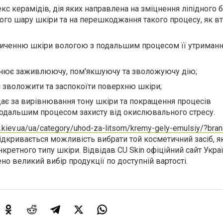
с керамідів, дія яких направлена на зміцнення ліпідного б
ого шару шкіри та на перешкоджання такого процесу, як вт
сиченню шкіри вологою з подальшим процесом її утриманн
йснює заживлюючу, пом'якшуючу та зволожуючу дію;
 зволожити та заспокоїти поверхню шкіри;
дає за вирівнювання тону шкіри та покращення процесів
подальшим процесом захисту від окислювального стресу.
s.kiev.ua/ua/category/uhod-za-litsom/kremy-gely-emulsiy/?bra
кривається можливість вибрати той косметичний засіб, я
кретного типу шкіри. Відвідав CU Skin офіційний сайт Украї
но великий вибір продукції по доступній вартості.