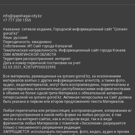
info@qapshagai-city.kz
+7 777 200 1550
Название: сетевое издание, Городской информационный сайт "Qonaev-
gorod.kz"
Язык: русский
Периодичность: ежедневно
Собственник: ИП Сайт города Капшагай
Тематическая направленность: Информационный сайт города Конаев
СМИ АЛМАТИНСКОЙ ОБЛАСТИ
Территория распространения: интернет
Дата и номер первичной постановки на учет:
02.03.2021, KZ87VPY00032995
Все материалы, размещенные на qonaev-gorod.kz, за исключением
материалов взятых с других информационных агентств, а также фото-,
аудио-, видеоматериалов, могут быть воспроизведены, перепечатаны и
ретранслированы исключительно республиканскими информагенствами
в объеме не более одной трети Материала с обязательной активной
гиперссылкой на qonaev-gorod.kz. Активная гиперссылка на Сайт должна
быть указана в первом или втором предложениях текста Материалов.
Любая перепечатка или ретрансляция, воспроизведение, копирование и/
или распространение в какой-либо форме на любых ресурсах, в том
числе и на интернет-сайтах, как в исходном виде, так и в виде
фрагментов любых Материалов с пометкой «Эксклюзив» разрешается
только с письменного разрешения редакции.
ЗАПРЕЩАЕТСЯ: использовать письменные, фото, видео, аудио и прочие