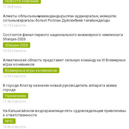
Новости компаний
11:56,
Вчера
Алматы облысының мамандандырылған ауданаралық әкімшілік
сотының төрағасы болып Роллан Дүйсенбиев тағайындалды
14:19,
4 августа
Состоится финал первого национального инженерного чемпионата
Shaiqas-2026
Shaiqas-2026
14:03,
4 августа
Алматинская область представит сильную команду на VI Всемирных
играх кочевников
Всемирные игры кочевников
12:59,
4 августа
В городе Алатау назначен новый руководитель аппарата акима
города
Назначение
11:36,
4 августа
На Капшагайском водохранилище пять судовладельцев привлечены
к ответственности
МЧС
10:26,
4 августа