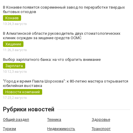
В Конаеве появится современный завод по переработке твердых
бытовых отходов
Конаев
13:24,
3 августа
В Алматинской области руководитель двух стоматологических
клиник осужден за хищение средств ОСМС
Хищение
11:26,
3 августа
Выбор зарплатного банка: на что обратить внимание
Зарплата
10:12,
3 августа
"Город и время Павла Шорохова": к 80-летию мастера открывается
юбилейная выставка
Новости компаний
17:23,
2 августа
Рубрики новостей
Общий раздел
Техника
Здоровье
Туризм
Недвижимость
Транспорт