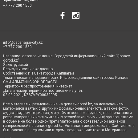
+7 777 200 1550
info@qapshagai-city.kz
+7 777 200 1550
Название: сетевое издание, Городской информационный сайт "Qonaev-
gorod.kz"
Язык: русский
Периодичность: ежедневно
Собственник: ИП Сайт города Капшагай
Тематическая направленность: Информационный сайт города Конаев
СМИ АЛМАТИНСКОЙ ОБЛАСТИ
Территория распространения: интернет
Дата и номер первичной постановки на учет:
02.03.2021, KZ87VPY00032995
Все материалы, размещенные на qonaev-gorod.kz, за исключением
материалов взятых с других информационных агентств, а также фото-,
аудио-, видеоматериалов, могут быть воспроизведены, перепечатаны и
ретранслированы исключительно республиканскими информагенствами
в объеме не более одной трети Материала с обязательной активной
гиперссылкой на qonaev-gorod.kz. Активная гиперссылка на Сайт должна
быть указана в первом или втором предложениях текста Материалов.