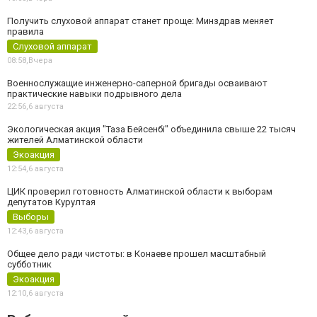
Получить слуховой аппарат станет проще: Минздрав меняет
правила
Слуховой аппарат
08:58,
Вчера
Военнослужащие инженерно-саперной бригады осваивают
практические навыки подрывного дела
22:56,
6 августа
Экологическая акция "Таза Бейсенбі" объединила свыше 22 тысяч
жителей Алматинской области
Экоакция
12:54,
6 августа
ЦИК проверил готовность Алматинской области к выборам
депутатов Курултая
Выборы
12:43,
6 августа
Общее дело ради чистоты: в Конаеве прошел масштабный
субботник
Экоакция
12:10,
6 августа