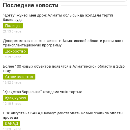
Последние новости
"Қорғау" жүйесі мен дрон: Алматы облысында жолдағы тәртіп
бақылауда
Полиция
21:13,
Вчера
Донорство как шанс на жизнь: в Алматинской области развивают
трансплантационную программу
Донорство
18:19,
Вчера
Более 100 новых объектов появятся в Алматинской области в 2026
году
Строительство
16:52,
Вчера
"Қазақстан Барысына" жолдама үшін тартыс
Қазақ күресі
10:18,
Вчера
С 16 августа на БАКАД начнут действовать новые правила оплаты
проезда
БАКАД
10:03,
Вчера