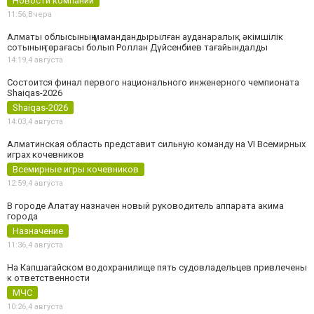
Новости компаний
11:56,
Вчера
Алматы облысының мамандандырылған ауданаралық әкімшілік
сотының төрағасы болып Роллан Дүйсенбиев тағайындалды
14:19,
4 августа
Состоится финал первого национального инженерного чемпионата
Shaiqas-2026
Shaiqas-2026
14:03,
4 августа
Алматинская область представит сильную команду на VI Всемирных
играх кочевников
Всемирные игры кочевников
12:59,
4 августа
В городе Алатау назначен новый руководитель аппарата акима
города
Назначение
11:36,
4 августа
На Капшагайском водохранилище пять судовладельцев привлечены
к ответственности
МЧС
10:26,
4 августа