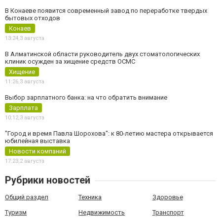
В Конаеве появится современный завод по переработке твердых
бытовых отходов
Конаев
13:24,
3 августа
В Алматинской области руководитель двух стоматологических
клиник осужден за хищение средств ОСМС
Хищение
11:26,
3 августа
Выбор зарплатного банка: на что обратить внимание
Зарплата
10:12,
3 августа
"Город и время Павла Шорохова": к 80-летию мастера открывается
юбилейная выставка
Новости компаний
17:23,
2 августа
Рубрики новостей
Общий раздел
Техника
Здоровье
Туризм
Недвижимость
Транспорт