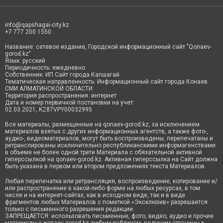
info@qapshagai-city.kz
+7 777 200 1550
Название: сетевое издание, Городской информационный сайт "Qonaev-
gorod.kz"
Язык: русский
Периодичность: ежедневно
Собственник: ИП Сайт города Капшагай
Тематическая направленность: Информационный сайт города Конаев
СМИ АЛМАТИНСКОЙ ОБЛАСТИ
Территория распространения: интернет
Дата и номер первичной постановки на учет:
02.03.2021, KZ87VPY00032995
Все материалы, размещенные на qonaev-gorod.kz, за исключением
материалов взятых с других информационных агентств, а также фото-,
аудио-, видеоматериалов, могут быть воспроизведены, перепечатаны и
ретранслированы исключительно республиканскими информагенствами
в объеме не более одной трети Материала с обязательной активной
гиперссылкой на qonaev-gorod.kz. Активная гиперссылка на Сайт должна
быть указана в первом или втором предложениях текста Материалов.
Любая перепечатка или ретрансляция, воспроизведение, копирование и/
или распространение в какой-либо форме на любых ресурсах, в том
числе и на интернет-сайтах, как в исходном виде, так и в виде
фрагментов любых Материалов с пометкой «Эксклюзив» разрешается
только с письменного разрешения редакции.
ЗАПРЕЩАЕТСЯ: использовать письменные, фото, видео, аудио и прочие
материалы с qonaev-gorod.kz любым пабликам, ведущим страницы в