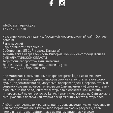
info@qapshagai-city.kz
+7 777 200 1550
Название: сетевое издание, Городской информационный сайт "Qonaev-
gorod.kz"
Язык: русский
Периодичность: ежедневно
Собственник: ИП Сайт города Капшагай
Тематическая направленность: Информационный сайт города Конаев
СМИ АЛМАТИНСКОЙ ОБЛАСТИ
Территория распространения: интернет
Дата и номер первичной постановки на учет:
02.03.2021, KZ87VPY00032995
Все материалы, размещенные на qonaev-gorod.kz, за исключением
материалов взятых с других информационных агентств, а также фото-,
аудио-, видеоматериалов, могут быть воспроизведены, перепечатаны и
ретранслированы исключительно республиканскими информагенствами
в объеме не более одной трети Материала с обязательной активной
гиперссылкой на qonaev-gorod.kz. Активная гиперссылка на Сайт должна
быть указана в первом или втором предложениях текста Материалов.
Любая перепечатка или ретрансляция, воспроизведение, копирование и/
или распространение в какой-либо форме на любых ресурсах, в том
числе и на интернет-сайтах, как в исходном виде, так и в виде