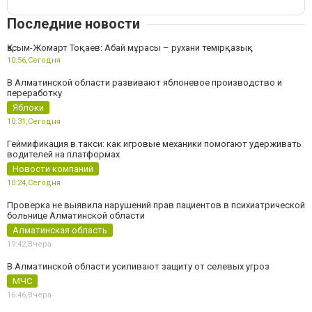
Последние новости
Қасым-Жомарт Тоқаев: Абай мұрасы – рухани темірқазық
10:56,
Сегодня
В Алматинской области развивают яблоневое производство и
переработку
Яблоки
10:31,
Сегодня
Геймификация в такси: как игровые механики помогают удерживать
водителей на платформах
Новости компаний
10:24,
Сегодня
Проверка не выявила нарушений прав пациентов в психиатрической
больнице Алматинской области
Алматинская область
19:42,
Вчера
В Алматинской области усиливают защиту от селевых угроз
МЧС
16:46,
Вчера