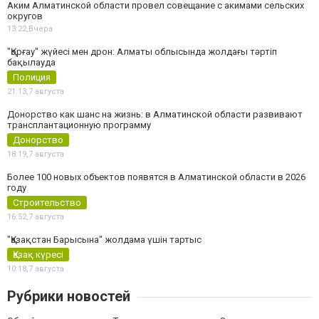
Аким Алматинской области провел совещание с акимами сельских
округов
13:22,
Вчера
"Қорғау" жүйесі мен дрон: Алматы облысында жолдағы тәртіп
бақылауда
Полиция
21:13,
7 августа
Донорство как шанс на жизнь: в Алматинской области развивают
трансплантационную программу
Донорство
18:19,
7 августа
Более 100 новых объектов появятся в Алматинской области в 2026
году
Строительство
16:52,
7 августа
"Қазақстан Барысына" жолдама үшін тартыс
Қазақ күресі
10:18,
7 августа
Рубрики новостей