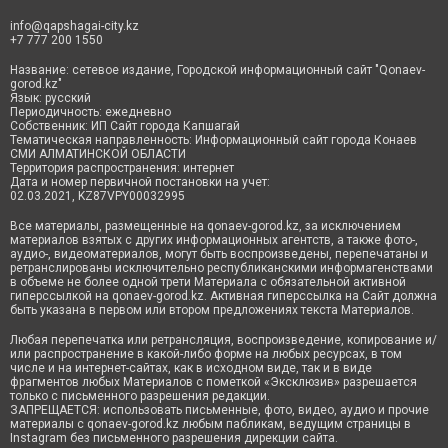
info@qapshagai-city.kz
+7 777 200 1550
Название: сетевое издание, Городской информационный сайт "Qonaev-
gorod.kz"
Язык: русский
Периодичность: ежедневно
Собственник: ИП Сайт города Капшагай
Тематическая направленность: Информационный сайт города Конаев
СМИ АЛМАТИНСКОЙ ОБЛАСТИ
Территория распространения: интернет
Дата и номер первичной постановки на учет:
02.03.2021, KZ87VPY00032995
Все материалы, размещенные на qonaev-gorod.kz, за исключением
материалов взятых с других информационных агентств, а также фото-,
аудио-, видеоматериалов, могут быть воспроизведены, перепечатаны и
ретранслированы исключительно республиканскими информагенствами
в объеме не более одной трети Материала с обязательной активной
гиперссылкой на qonaev-gorod.kz. Активная гиперссылка на Сайт должна
быть указана в первом или втором предложениях текста Материалов.
Любая перепечатка или ретрансляция, воспроизведение, копирование и/
или распространение в какой-либо форме на любых ресурсах, в том
числе и на интернет-сайтах, как в исходном виде, так и в виде
фрагментов любых Материалов с пометкой «Эксклюзив» разрешается
только с письменного разрешения редакции.
ЗАПРЕЩАЕТСЯ: использовать письменные, фото, видео, аудио и прочие
материалы с qonaev-gorod.kz любым пабликам, ведущим страницы в
Instagram без письменного разрешения дирекции сайта.