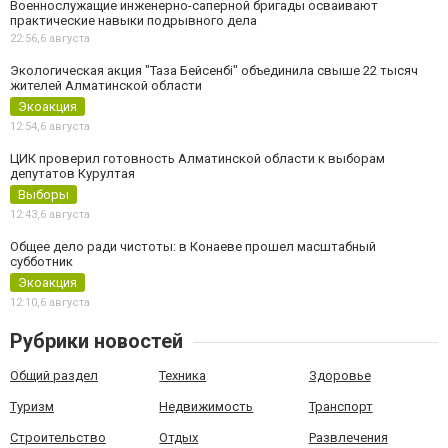
Военнослужащие инженерно-саперной бригады осваивают
практические навыки подрывного дела
22:56,
6 августа
Экологическая акция "Таза Бейсенбі" объединила свыше 22 тысяч
жителей Алматинской области
Экоакция
12:54,
6 августа
ЦИК проверил готовность Алматинской области к выборам
депутатов Курултая
Выборы
12:43,
6 августа
Общее дело ради чистоты: в Конаеве прошел масштабный
субботник
Экоакция
12:10,
6 августа
Рубрики новостей
Общий раздел
Техника
Здоровье
Туризм
Недвижимость
Транспорт
Строительство
Отдых
Развлечения