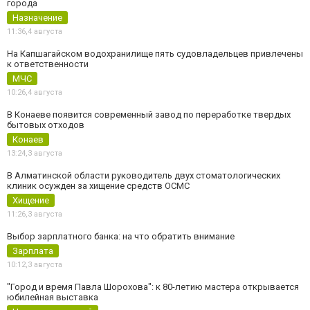
города
Назначение
11:36,
4 августа
На Капшагайском водохранилище пять судовладельцев привлечены
к ответственности
МЧС
10:26,
4 августа
В Конаеве появится современный завод по переработке твердых
бытовых отходов
Конаев
13:24,
3 августа
В Алматинской области руководитель двух стоматологических
клиник осужден за хищение средств ОСМС
Хищение
11:26,
3 августа
Выбор зарплатного банка: на что обратить внимание
Зарплата
10:12,
3 августа
"Город и время Павла Шорохова": к 80-летию мастера открывается
юбилейная выставка