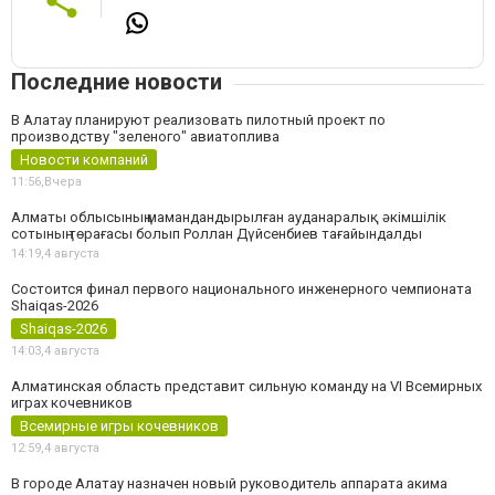
Последние новости
В Алатау планируют реализовать пилотный проект по
производству "зеленого" авиатоплива
Новости компаний
11:56,
Вчера
Алматы облысының мамандандырылған ауданаралық әкімшілік
сотының төрағасы болып Роллан Дүйсенбиев тағайындалды
14:19,
4 августа
Состоится финал первого национального инженерного чемпионата
Shaiqas-2026
Shaiqas-2026
14:03,
4 августа
Алматинская область представит сильную команду на VI Всемирных
играх кочевников
Всемирные игры кочевников
12:59,
4 августа
В городе Алатау назначен новый руководитель аппарата акима