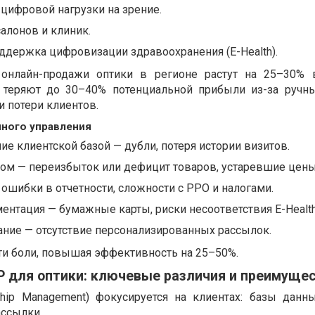
 цифровой нагрузки на зрение.
алонов и клиник.
ддержка цифровизации здравоохранения (E-Health).
онлайн-продажи оптики в регионе растут на 25–30% 
 теряют до 30–40% потенциальной прибыли из-за ручн
 потери клиентов.
ного управления
ие клиентской базой — дубли, потеря истории визитов.
ом — переизбыток или дефицит товаров, устаревшие цены
ошибки в отчетности, сложности с РРО и налогами.
нтация — бумажные карты, риски несоответствия E-Health
ание — отсутствие персонализированных рассылок.
ти боли, повышая эффективность на 25–50%.
P для оптики: ключевые различия и преимуще
ship Management) фокусируется на клиентах: базы данны
ассылки.