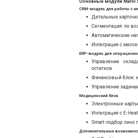
Основные модули Marvi 
CRM-модуль для работы с к
Детальные карточки
Сегментация: по воз
Автоматические нап
Интеграция с месс
ERP-модуль для операционн
Управление склад
остатков.
Финансовый блок: и
Управление задачам
Медицинский блок
Электронные карты
Интеграция с E-Healt
Smart-подбор линз 
Дополнительные возможно