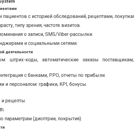
System
лиентами
 пациентов с историей обследований, рецептами, покупка
расту, типу зрения, частоте визитов.
оминания о записи, SMS/Viber-рассылки.
енджерами и социальными сетями.
ой деятельности
ом: штрих-коды, автоматические заказы поставщикам
нтеграция с банками, РРО, отчеты по прибыли.
и и персоналом: графики, KPI, бонусы.
 и рецепты.
h.
по параметрам (диоптрии, покрытия).
сти