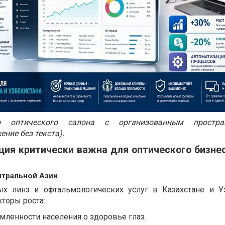
р оптического салона с организованным простр
ние без текста).
ия критически важна для оптического бизнес
нтральной Азии
ых линз и офтальмологических услуг в Казахстане и У
кторы роста:
ленности населения о здоровье глаз.