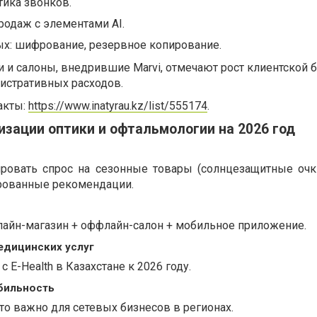
итика звонков.
одаж с элементами AI.
ых: шифрование, резервное копирование.
 и салоны, внедрившие Marvi, отмечают рост клиентской 
истративных расходов.
акты:
https://www.inatyrau.kz/list/555174
.
зации оптики и офтальмологии на 2026 год
ировать спрос на сезонные товары (солнцезащитные очк
рованные рекомендации.
нлайн-магазин + оффлайн-салон + мобильное приложение.
едицинских услуг
с E-Health в Казахстане к 2026 году.
бильность
что важно для сетевых бизнесов в регионах.