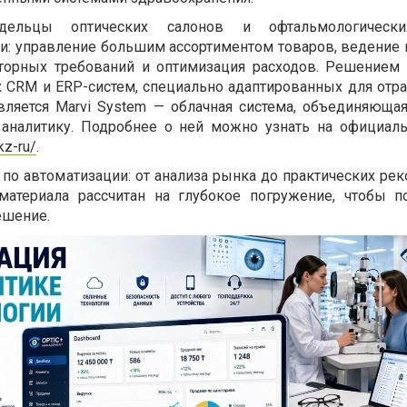
адельцы оптических салонов и офтальмологическ
и: управление большим ассортиментом товаров, ведение 
яторных требований и оптимизация расходов. Решением 
CRM и ERP-систем, специально адаптированных для отра
ляется Marvi System — облачная система, объединяющая
 аналитику. Подробнее о ней можно узнать на официаль
kz-ru/
.
 по автоматизации: от анализа рынка до практических ре
атериала рассчитан на глубокое погружение, чтобы 
ешение.