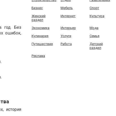
Бизнес
Мебель
Спорт
Женский
Интернет
Культура
раздел
в год. Без
Экономика
Интерьер
Мода
ых ошибок,
Кулинария
Услуги
Семья
Путешествия
Работа
Детский
раздел
Реклама
.
.
ства
х, история