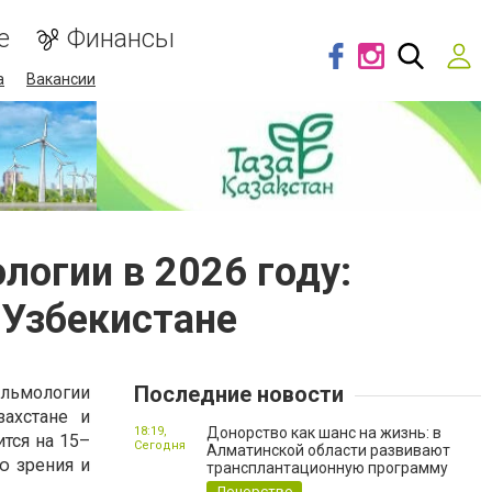
е
Финансы
а
Вакансии
логии в 2026 году:
 Узбекистане
Последние новости
льмологии
ахстане и
18:19,
Донорство как шанс на жизнь: в
ится на 15–
Сегодня
Алматинской области развивают
ю зрения и
трансплантационную программу
Донорство