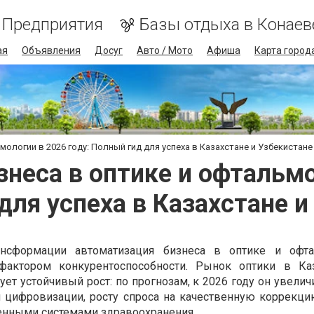
Предприятия
Базы отдыха в Конаев
ая
Объявления
Досуг
Авто / Мото
Афиша
Карта город
ологии в 2026 году: Полный гид для успеха в Казахстане и Узбекистане
неса в оптике и офтальмо
для успеха в Казахстане и
нсформации автоматизация бизнеса в оптике и офта
фактором конкурентоспособности. Рынок оптики в Каз
ет устойчивый рост: по прогнозам, к 2026 году он увелич
 цифровизации, росту спроса на качественную коррекци
венными системами здравоохранения.