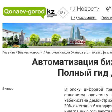
Новости
18+
Недвижимость
Главн
Главная
Бизнес новости
Автоматизация бизнеса в оптике и офтальм
Автоматизация биз
Полный гид 
Бизнес
В эпоху цифровой тра
становится ключевым 
Узбекистане демонстриру
20% ежегодно благодаря
интеграции с государст