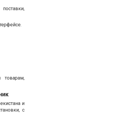
 поставки,
терфейсе.
 товарам,
ник
бекистана и
тановки, с