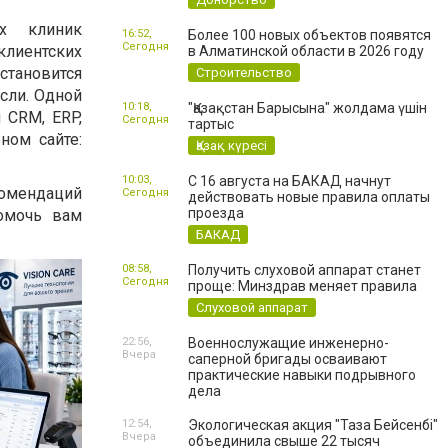
их клиник
16:52,
Более 100 новых объектов появятся
Сегодня
клиентских
в Алматинской области в 2026 году
становится
Строительство
сли. Одной
10:18,
"Қазақстан Барысына" жолдама үшін
 CRM, ERP,
Сегодня
тартыс
ном сайте:
Қазақ күресі
10:03,
С 16 августа на БАКАД начнут
комендаций
Сегодня
действовать новые правила оплаты
проезда
помочь вам
БАКАД
08:58,
Получить слуховой аппарат станет
Сегодня
проще: Минздрав меняет правила
Слуховой аппарат
22:56,
Военнослужащие инженерно-
Вчера
саперной бригады осваивают
практические навыки подрывного
дела
12:54,
Экологическая акция "Таза Бейсенбі"
Вчера
объединила свыше 22 тысяч