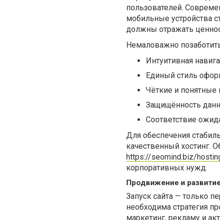
пользователей. Современ
мобильные устройства ст
должны отражать ценнос
Немаловажно позаботить
Интуитивная навига
Единый стиль офор
Чёткие и понятные
Защищённость данн
Соответствие ожид
Для обеспечения стабиль
качественный хостинг. 
https://seomind.biz/hostin
корпоративных нужд.
Продвижение и развитие
Запуск сайта — только п
необходима стратегия п
маркетинг, рекламу и ак