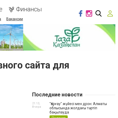
е
Финансы
а
Вакансии
вного сайта для
Последние новости
21:13,
"Қорғау" жүйесі мен дрон: Алматы
Вчера
облысында жолдағы тәртіп
бақылауда
Полиция