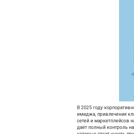
В 2025 году корпоратив
имиджа, привлечения кл
сетей и маркетплейсов н
даёт полный контроль н
которые стоит учесть при