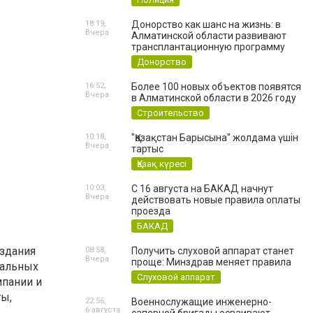
18:19,
Донорство как шанс на жизнь: в
Вчера
Алматинской области развивают
трансплантационную программу
Донорство
16:52,
Более 100 новых объектов появятся
Вчера
в Алматинской области в 2026 году
Строительство
10:18,
"Қазақстан Барысына" жолдама үшін
Вчера
тартыс
Қазақ күресі
10:03,
С 16 августа на БАКАД начнут
Вчера
действовать новые правила оплаты
проезда
БАКАД
оздания
08:58,
Получить слуховой аппарат станет
Вчера
проще: Минздрав меняет правила
иальных
Слуховой аппарат
мпании и
ты,
22:56,
Военнослужащие инженерно-
6 августа