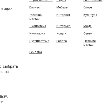
Бизнес
Мебель
Спорт
, видео
Женский
Интернет
Культура
раздел
Экономика
Интерьер
Мода
Кулинария
Услуги
Семья
Путешествия
Работа
Детский
раздел
Реклама
мо выбрать
ны на
ьзу,
т-