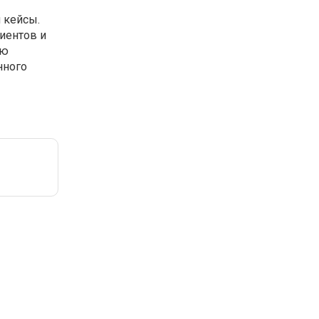
 кейсы.
иентов и
ью
нного