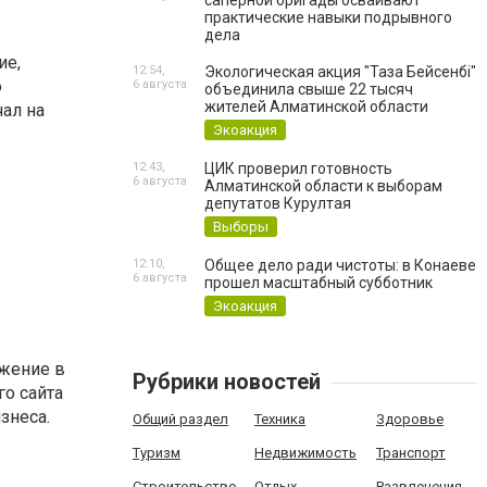
саперной бригады осваивают
практические навыки подрывного
дела
ие,
12:54,
Экологическая акция "Таза Бейсенбі"
о
6 августа
объединила свыше 22 тысяч
жителей Алматинской области
чал на
Экоакция
12:43,
ЦИК проверил готовность
6 августа
Алматинской области к выборам
депутатов Курултая
Выборы
12:10,
Общее дело ради чистоты: в Конаеве
6 августа
прошел масштабный субботник
Экоакция
ижение в
Рубрики новостей
о сайта
знеса.
Общий раздел
Техника
Здоровье
Туризм
Недвижимость
Транспорт
Строительство
Отдых
Развлечения