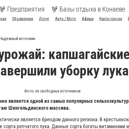
Предприятия
Базы отдыха в Конаеве
вная
Объявления
Досуг
Авто / Мото
Афиша
Карта города
Надежный источник
урожай: капшагайски
завершили уборку лука
Фото: из свободных источников
нно является одной из самых популярных сельхозкультур
гаю Шенгельдинского массива.
ктически является брендом данного региона. В крестьянск
 сорта репчатого лука. Данные сорта богаты витаминами и