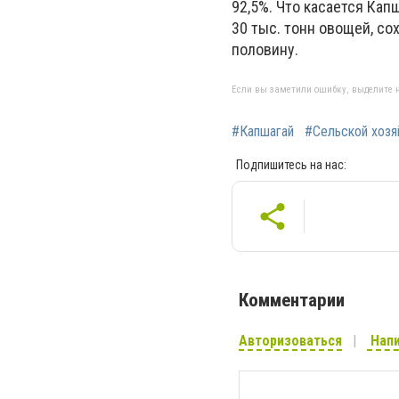
92,5%. Что касается Кап
30 тыс. тонн овощей, с
половину.
Если вы заметили ошибку, выделите н
#Капшагай
#Сельской хозя
Подпишитесь на нас:
Комментарии
Авторизоваться
Напи