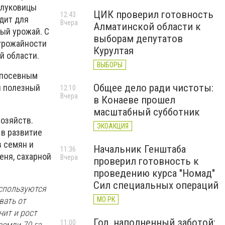
 луковицы
ЦИК проверил готовность
12:43
дит для
Вчера
Алматинской области к
тый урожай. С
выборам депутатов
 урожайности
Курултая
й области.
ВЫБОРЫ
о посевным
Общее дело ради чистоты:
и полезный
12:10
Вчера
в Конаеве прошел
масштабный субботник
озяйств.
ЭКОАКЦИЯ
 в развитие
в семян и
Начальник Генштаба
11:36
еня, сахарной
Вчера
проверил готовность к
проведению курса "Номад"
Сил специальных операций
используются
вать от
МО РК
чит и рост
Год, наполненный заботой:
11:00
земли 70 га