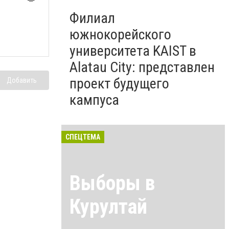
Филиал
южнокорейского
университета KAIST в
Alatau City: представлен
проект будущего
Добавить
кампуса
СПЕЦТЕМА
Выборы в
Курултай