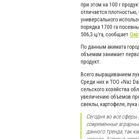
при этом на 100 г проду
отличается плотностью, 
универсального использо
порядка 1700 га посевн
506,3 ц/га, сообщает
Qap
По данным акимата горо
объемам занимает перво
продукт.
Всего выращиванием лук
Среди них и ТОО «Naz Da
сельского хозяйства об
увеличению объемов про
свеклы, картофеля, лука 
Сегодня во все сферы
современные аграрные 
данного тренда, так к
урожая. Активно испол