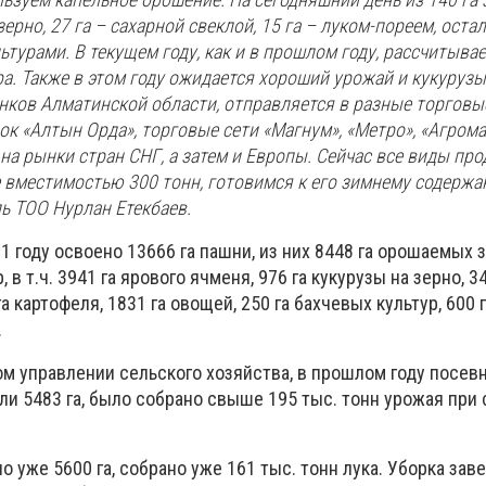
ерно, 27 га – сахарной свеклой, 15 га – луком-пореем, остал
турами. В текущем году, как и в прошлом году, рассчитыва
ра. Также в этом году ожидается хороший урожай и кукурузы
нков Алматинской области, отправляется в разные торговы
ок «Алтын Орда», торговые сети «Магнум», «Метро», «Агромар
на рынки стран СНГ, а затем и Европы. Сейчас все виды пр
 вместимостью 300 тонн, готовимся к его зимнему содержан
ь ТОО Нурлан Етекбаев.
21 году освоено 13666 га пашни, из них 8448 га орошаемых 
 в т.ч. 3941 га ярового ячменя, 976 га кукурузы на зерно, 3
а картофеля, 1831 га овощей, 250 га бахчевых культур, 600 
.
ом управлении сельского хозяйства, в прошлом году посе
ли 5483 га, было собрано свыше 195 тыс. тонн урожая при
о уже 5600 га, собрано уже 161 тыс. тонн лука. Уборка зав