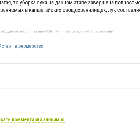
шагая, то уборка лука на данном этапе завершена полностью
охраняемых в капшагайских овощехранилищах, лук составля
еобходимый текст и нажмите Ctrl+Enter, чтобы сообщить об этом редакции
йство
#Фермерство
сать комментарий анонимно