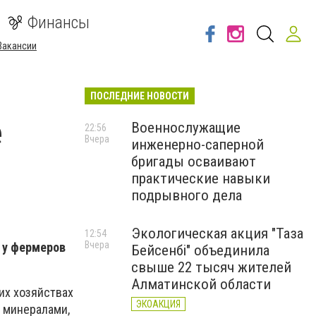
Финансы
Вакансии
ПОСЛЕДНИЕ НОВОСТИ
е
Военнослужащие
22:56
Вчера
инженерно-саперной
бригады осваивают
практические навыки
подрывного дела
Экологическая акция "Таза
12:54
Вчера
 у фермеров
Бейсенбі" объединила
свыше 22 тысяч жителей
Алматинской области
их хозяйствах
ЭКОАКЦИЯ
 минералами,