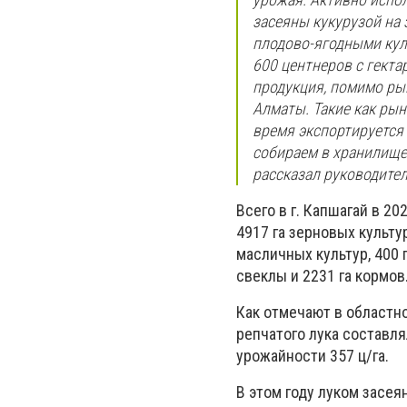
засеяны кукурузой на з
плодово-ягодными куль
600 центнеров с гекта
продукция, помимо ры
Алматы. Такие как рын
время экспортируется 
собираем в хранилище
рассказал руководител
Всего в г. Капшагай в 20
4917 га зерновых культур,
масличных культур, 400 г
свеклы и 2231 га кормов
Как отмечают в областн
репчатого лука составля
урожайности 357 ц/га.
В этом году луком засеян