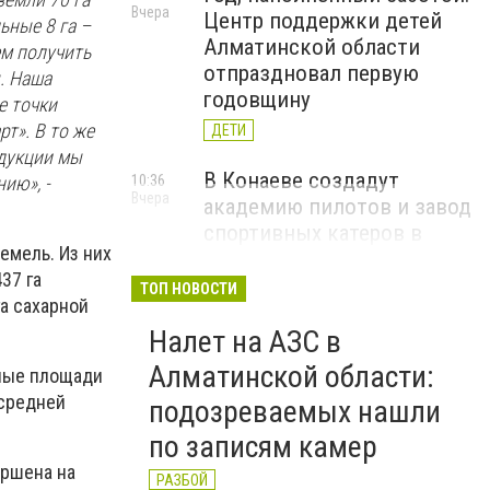
Вчера
Центр поддержки детей
ьные 8 га –
Алматинской области
ем получить
отпраздновал первую
. Наша
годовщину
е точки
т». В то же
ДЕТИ
одукции мы
В Конаеве создадут
ию», -
10:36
Вчера
академию пилотов и завод
спортивных катеров в
земель. Из них
рамках проекта Formula-1
437 га
H2O
ТОП НОВОСТИ
га сахарной
ЧЕМПИОНАТ FORMULA-1 H2O
Налет на АЗС в
В Алатау планируют
11:56
Алматинской области:
вные площади
5 августа
реализовать пилотный
 средней
подозреваемых нашли
проект по производству
по записям камер
"зеленого" авиатоплива
ершена на
НОВОСТИ КОМПАНИЙ
РАЗБОЙ