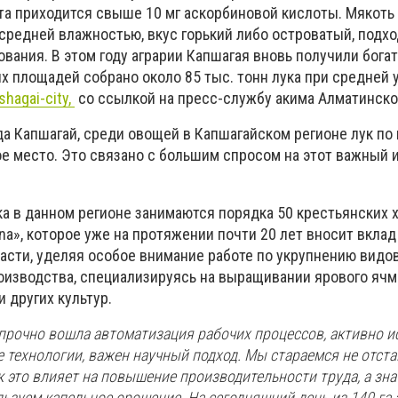
кта приходится свыше 10 мг аскорбиновой кислоты. Мякоть
средней влажностью, вкус горький либо островатый, подхо
вания. В этом году аграрии Капшагая вновь получили бога
ых площадей собрано около 85 тыс. тонн лука при средней
shagai-city,
со ссылкой на пресс-службу акима Алматинско
да Капшагай, среди овощей в Капшагайском регионе лук п
е место. Это связано с большим спросом на этот важный 
а в данном регионе занимаются порядка 50 крестьянских х
na», которое уже на протяжении почти 20 лет вносит вклад
ласти, уделяя особое внимание работе по укрупнению видо
изводства, специализируясь на выращивании ярового ячм
и других культур.
 прочно вошла автоматизация рабочих процессов, активно 
технологии, важен научный подход. Мы стараемся не отста
ак это влияет на повышение производительности труда, а зна
ьзуем капельное орошение. На сегодняшний день из 140 га 