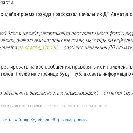
ласти.
е онлайн-приёма граждан рассказал начальник ДП Алматинс
 мой блог и на сайт департамента поступает много фото и вид
ениях, очевидцами которых вы стали, мы открыли ещё одну
зывается
na.strazhe_almobl
", – сообщил начальник ДП Алмати
реагировать на все сообщения, проверять их и привлекать
телей. Позже на странице будут публиковать информацию 
 обеспечить безопасность и правопорядок", – отметил Сери
еобходимый текст и нажмите Ctrl+Enter, чтобы сообщить об этом редакции
бласть
#Серик Кудебаев
#Правонарушения