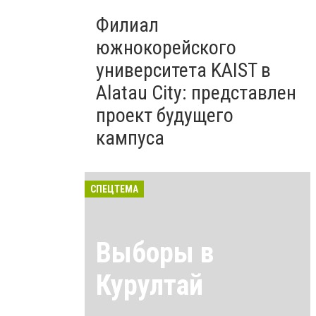
Филиал
южнокорейского
университета KAIST в
Alatau City: представлен
проект будущего
кампуса
СПЕЦТЕМА
Выборы в
Курултай