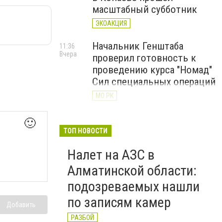
масштабный субботник
ЭКОАКЦИЯ
Начальник Генштаба
11:36
Вчера
проверил готовность к
проведению курса "Номад"
Сил специальных операций
МО РК
Год, наполненный заботой:
11:00
🙂
Вчера
Центр поддержки детей
ТОП НОВОСТИ
Алматинской области
Налет на АЗС в
отпраздновал первую
годовщину
Алматинской области:
ДЕТИ
подозреваемых нашли
по записям камер
Добавить
РАЗБОЙ