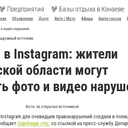
Предприятия
Базы отдыха в Конаеве
вная
Объявления
Досуг
Авто / Мото
Афиша
Карта города
о и видео нарушений
адежный источник
 в Instagram: жители
кой области могут
ь фото и видео наруш
Фото: из открытых источников
 Instagram для очевидцев правонарушений создали в поли
сообщает
Qapshagai-city,
со ссылкой на пресс-службу Депа