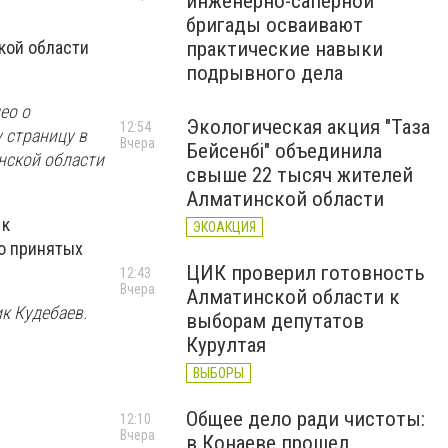
инженерно-саперной
бригады осваивают
практические навыки
кой области
подрывного дела
ео о
Экологическая акция "Таза
12:54
 страницу в
Вчера
Бейсенбі" объединила
нской области
свыше 22 тысяч жителей
Алматинской области
 к
ЭКОАКЦИЯ
о принятых
ЦИК проверил готовность
12:43
Вчера
Алматинской области к
к Кудебаев.
выборам депутатов
Курултая
ВЫБОРЫ
Общее дело ради чистоты:
12:10
Вчера
в Конаеве прошел