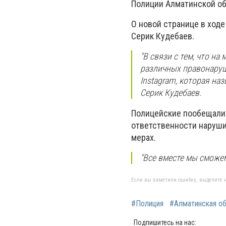
Полиции Алматинской об
О новой странице в ход
Серик Кудебаев.
"В связи с тем, что на
различных правонаруш
Instagram, которая на
Серик Кудебаев.
Полицейские пообещали 
ответственности наруши
мерах.
"Все вместе мы сможем
Если вы заметили ошибку, выделите н
#Полиция
#Алматинская о
Подпишитесь на нас: