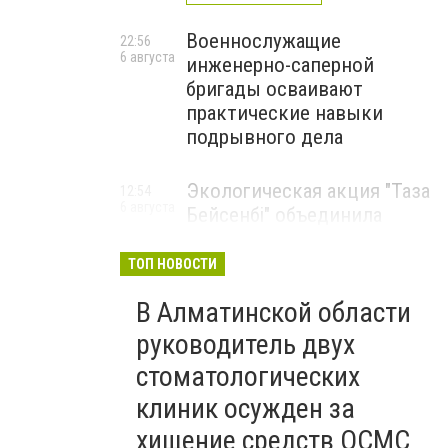
Военнослужащие
22:56
6 августа
инженерно-саперной
бригады осваивают
практические навыки
подрывного дела
Экологическая акция "Таза
12:54
6 августа
Бейсенбі" объединила
свыше 22 тысяч жителей
Алматинской области
ТОП НОВОСТИ
ЭКОАКЦИЯ
В Алматинской области
руководитель двух
стоматологических
клиник осужден за
хищение средств ОСМС