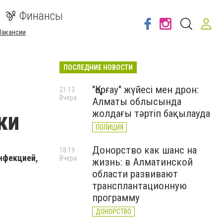
Финансы
Вакансии
ПОСЛЕДНИЕ НОВОСТИ
"Қорғау" жүйесі мен дрон:
21:13
Вчера
Алматы облысында
ки
жолдағы тәртіп бақылауда
ПОЛИЦИЯ
Донорство как шанс на
18:19
нфекцией,
Вчера
жизнь: в Алматинской
области развивают
трансплантационную
программу
ДОНОРСТВО