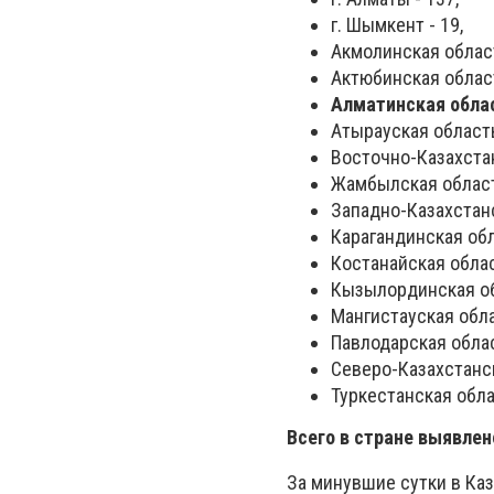
г. Шымкент - 19,
Акмолинская област
Актюбинская област
Алматинская облас
Атырауская область
Восточно-Казахстан
Жамбылская область
Западно-Казахстанс
Карагандинская обл
Костанайская облас
Кызылординская обл
Мангистауская облас
Павлодарская облас
Северо-Казахстанск
Туркестанская облас
Всего в стране выявлен
За минувшие сутки в Ка