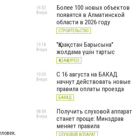
Более 100 новых объектов
16:52
Вчера
появятся в Алматинской
области в 2026 году
СТРОИТЕЛЬСТВО
"Қазақстан Барысына"
10:18
Вчера
жолдама үшін тартыс
ҚАЗАҚ КҮРЕСІ
С 16 августа на БАКАД
10:03
Вчера
начнут действовать новые
правила оплаты проезда
БАКАД
Получить слуховой аппарат
08:58
Вчера
станет проще: Минздрав
меняет правила
еловек.
СЛУХОВОЙ АППАРАТ