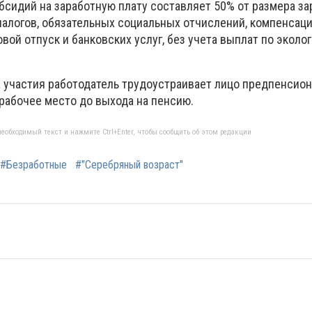
сидий на заработную плату составляет 50% от размера зар
налогов, обязательных социальных отчислений, компенсаци
ой отпуск и банковских услуг, без учета выплат по эколо
 участия работодатель трудоустраивает лицо предпенсион
 рабочее место до выхода на пенсию.
еобходимый текст и нажмите Ctrl+Enter, чтобы сообщить об этом редакции
#Безработные
#"Серебряный возраст"