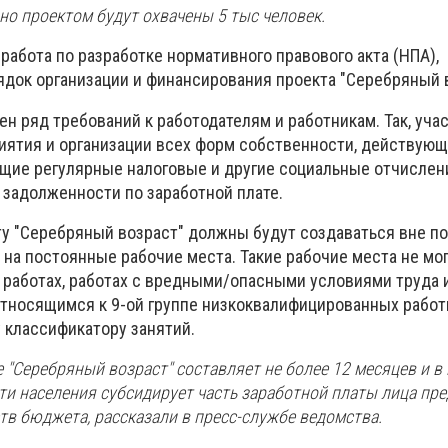
но проектом будут охвачены 5 тыс человек.
работа по разработке нормативного правового акта (НПА),
док организации и финансирования проекта "Серебряный в
н ряд требований к работодателям и работникам. Так, учас
иятия и организации всех форм собственности, действую
ящие регулярные налоговые и другие социальные отчислени
задолженности по заработной плате.
ту "Серебряный возраст" должны будут создаваться вне п
 на постоянные рабочие места. Такие рабочие места не мо
 работах, работах с вредными/опасными условиями труда 
тносящимся к 9-ой группе низкоквалифицированных работ
 классификатору занятий.
е "Серебряный возраст" составляет не более 12 месяцев и в
ти населения субсидирует часть заработной платы лица пр
ств бюджета, рассказали в пресс-службе ведомства.