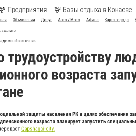
Предприятия
Базы отдыха в Конаеве
вная
Объявления
Досуг
Авто / Мото
Афиша
Карта города
Казахстане
адежный источник
о трудоустройству лю
ионного возраста зап
тане
социальной защиты населения РК в целях обеспечения з
дпенсионного возраста планирует запустить специальны
передает
Qapshagai-city.