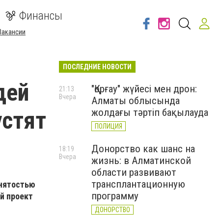
Финансы
Вакансии
ПОСЛЕДНИЕ НОВОСТИ
дей
"Қорғау" жүйесі мен дрон:
21:13
Вчера
Алматы облысында
устят
жолдағы тәртіп бақылауда
ПОЛИЦИЯ
Донорство как шанс на
18:19
Вчера
жизнь: в Алматинской
области развивают
трансплантационную
анятостью
программу
й проект
ДОНОРСТВО