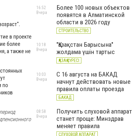
Более 100 новых объектов
16:52
Вчера
появятся в Алматинской
области в 2026 году
озраст".
СТРОИТЕЛЬСТВО
тие в проекте
щие более
"Қазақстан Барысына"
10:18
Вчера
я, а также не
жолдама үшін тартыс
ҚАЗАҚ КҮРЕСІ
остоянных
С 16 августа на БАКАД
10:03
гут
Вчера
начнут действовать новые
и по
правила оплаты проезда
ников
БАКАД
Получить слуховой аппарат
 период
08:58
Вчера
станет проще: Минздрав
едпенсионного
меняет правила
СЛУХОВОЙ АППАРАТ