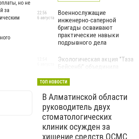
платы, но не
й за
Военнослужащие
22:56
гическим
6 августа
инженерно-саперной
бригады осваивают
практические навыки
ного
подрывного дела
Экологическая акция "Таза
12:54
6 августа
Бейсенбі" объединила
свыше 22 тысяч жителей
Алматинской области
ТОП НОВОСТИ
ЭКОАКЦИЯ
В Алматинской области
руководитель двух
стоматологических
клиник осужден за
хищение средств ОСМС