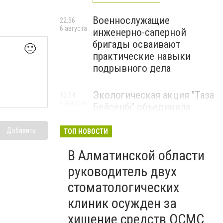
Военнослужащие
22:56
6 августа
инженерно-саперной
бригады осваивают
🙂
практические навыки
подрывного дела
Экологическая акция "Таза
12:54
6 августа
Бейсенбі" объединила
свыше 22 тысяч жителей
Алматинской области
Добавить
ТОП НОВОСТИ
ЭКОАКЦИЯ
В Алматинской области
руководитель двух
стоматологических
клиник осужден за
хищение средств ОСМС