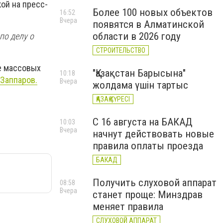
ой на пресс-
Более 100 новых объектов
16:52
Вчера
появятся в Алматинской
области в 2026 году
по делу о
СТРОИТЕЛЬСТВО
е массовых
"Қазақстан Барысына"
10:18
Заппаров.
Вчера
жолдама үшін тартыс
ҚАЗАҚ КҮРЕСІ
С 16 августа на БАКАД
10:03
Вчера
начнут действовать новые
правила оплаты проезда
БАКАД
Получить слуховой аппарат
08:58
Вчера
станет проще: Минздрав
меняет правила
СЛУХОВОЙ АППАРАТ