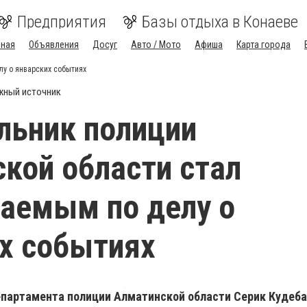
Предприятия
Базы отдыха в Конаеве
вная
Объявления
Досуг
Авто / Мото
Афиша
Карта города
у о январских событиях
жный источник
льник полиции
кой области стал
аемым по делу о
х событиях
партамента полиции Алматинской области Серик Кудеба