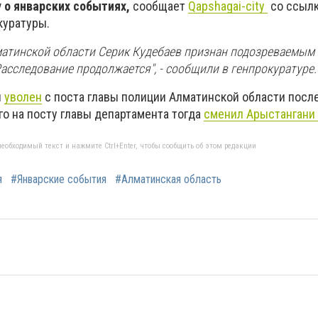
 о январских событиях,
сообщает
Qapshagai-city
со ссылк
куратуры.
матинской области Серик Кудебаев признан подозреваемым 
асследование продолжается", - сообщили в генпрокуратуре.
л
уволен
с поста главы полиции Алматинской области посл
го на посту главы департамента тогда
сменил Арыстангани 
еобходимый текст и нажмите Ctrl+Enter, чтобы сообщить об этом редакции
я
#Январские события
#Алматинская область