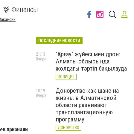
Финансы
Вакансии
ПОСЛЕДНИЕ НОВОСТИ
"Қорғау" жүйесі мен дрон:
21:13
Вчера
Алматы облысында
жолдағы тәртіп бақылауда
ПОЛИЦИЯ
Донорство как шанс на
18:19
Вчера
жизнь: в Алматинской
области развивают
трансплантационную
программу
ДОНОРСТВО
ев признали