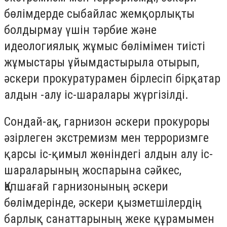
бөлімдерде сыбайлас жемқорлықты
болдырмау үшін тәрбие және
идеологиялық жұмыс бөлімімен тиісті
жұмыстары ұйымдастырыла отырып,
әскери прокуратурамен бірлесіп бірқатар
алдын -алу іс-шаралары жүргізілді.
Сондай-ақ, гарнизон әскери прокуроры
әзірлеген экстремизм мен терроризмге
қарсы іс-қимыл жөніндегі алдын алу іс-
шараларының жоспарына сәйкес,
Қапшағай гарнизонының әскери
бөлімдерінде, әскери қызметшілердің
барлық санаттарының жеке құрамымен