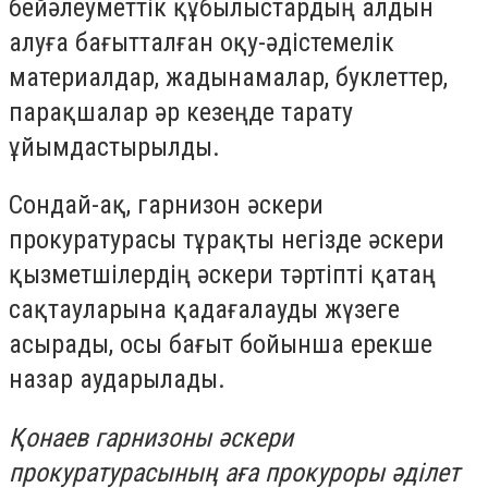
бейәлеуметтік құбылыстардың алдын
алуға бағытталған оқу-әдістемелік
материалдар, жадынамалар, буклеттер,
парақшалар әр кезеңде тарату
ұйымдастырылды.
Сондай-ақ, гарнизон әскери
прокуратурасы тұрақты негізде әскери
қызметшілердің әскери тәртіпті қатаң
сақтауларына қадағалауды жүзеге
асырады, осы бағыт бойынша ерекше
назар аударылады.
Қонаев гарнизоны әскери
прокуратурасының аға прокуроры әділет