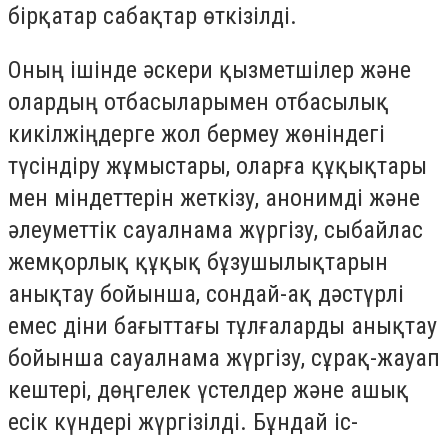
бірқатар сабақтар өткізілді.
Оның ішінде әскери қызметшілер және
олардың отбасыларымен отбасылық
кикілжіңдерге жол бермеу жөніндегі
түсіндіру жұмыстары, оларға құқықтары
мен міндеттерін жеткізу, анонимді және
әлеуметтік сауалнама жүргізу, сыбайлас
жемқорлық құқық бұзушылықтарын
анықтау бойынша, сондай-ақ дәстүрлі
емес діни бағыттағы тұлғаларды анықтау
бойынша сауалнама жүргізу, сұрақ-жауап
кештері, дөңгелек үстелдер және ашық
есік күндері жүргізілді. Бұндай іс-