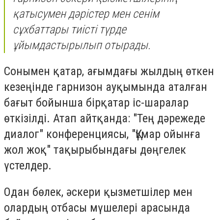
қатысумен дәрістер мен сенім
сұхбаттары тиісті түрде
ұйымдастырылып отырады.
Сонымен қатар, ағымдағы жылдың өткен
кезеңінде гарнизон ауқымында аталған
бағыт бойынша бірқатар іс-шаралар
өткізілді. Атап айтқанда: "Тең дәрежеде
диалог" конференциясы, "Құмар ойынға
жол жоқ" тақырыбындағы дөңгелек
үстелдер.
Одан бөлек, әскери қызметшілер мен
олардың отбасы мүшелері арасында