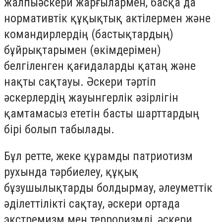
жалпыәскери жарғылармен, басқа да
нормативтік құқықтық актілермен және
командирлердің (бастықтардың)
бұйрықтарымен (өкімдерімен)
белгіленген қағидаларды қатаң және
нақты сақтауы. Әскери тәртіп
әскерлердің жауынгерлік әзірлігін
қамтамасыз ететін басты шарттардың
бірі болып табылады.
Бұл ретте, жеке құрамды патриотизм
рухында тәрбиелеу, құқық
бұзушылықтарды болдырмау, әлеуметтік
әділеттілікті сақтау, әскери ортада
экстремизм мен терроризмді, әскери