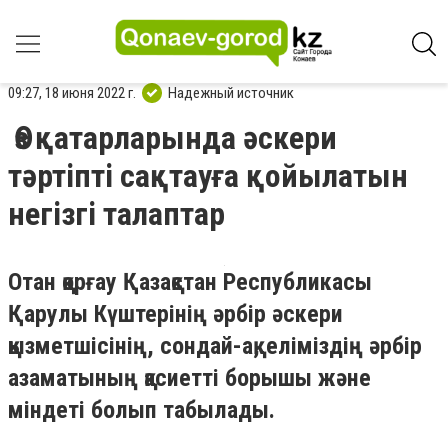
09:27, 18 июня 2022 г.
Надежный источник
Өз қатарларында әскери
тәртіпті сақтауға қойылатын
негізгі талаптар
Отан қорғау Қазақстан Республикасы
Қарулы Күштерінің әрбір әскери
қызметшісінің, сондай-ақ, еліміздің әрбір
азаматының қасиетті борышы және
міндеті болып табылады.