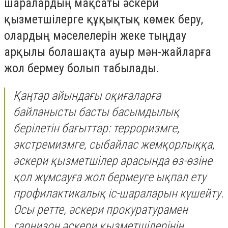
шаралардың мақсаты әскери
қызметшілерге құқықтық көмек беру,
олардың мәселелерін жеке тыңдау
арқылы болашақта ауыр мән-жайларға
жол бермеу болып табылады.
Қаңтар айындағы оқиғаларға
байланысты басты басымдылық
берілетін бағыттар: терроризмге,
экстремизмге, сыбайлас жемқорлыққа,
әскери қызметшілер арасында өз-өзіне
қол жұмсауға жол бермеуге ықпал ету
профилактикалық іс-шараларын күшейту.
Осы ретте, әскери прокуратурамен
гарнизон әскери қызметшілерінің