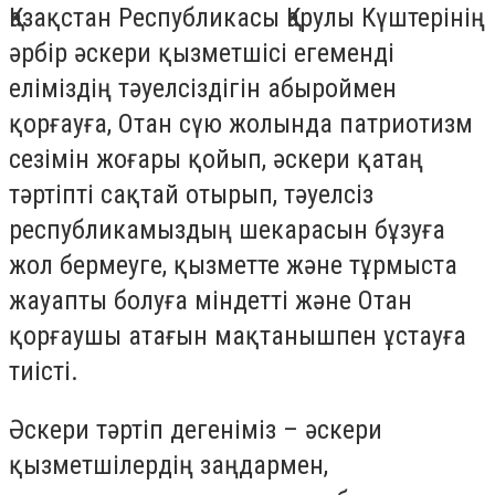
Қазақстан Республикасы Қарулы Күштерінің
әрбір әскери қызметшісі егеменді
еліміздің тәуелсіздігін абыроймен
қорғауға, Отан сүю жолында патриотизм
сезімін жоғары қойып, әскери қатаң
тәртіпті сақтай отырып, тәуелсіз
республикамыздың шекарасын бұзуға
жол бермеуге, қызметте және тұрмыста
жауапты болуға міндетті және Отан
қорғаушы атағын мақтанышпен ұстауға
тиісті.
Әскери тәртіп дегеніміз – әскери
қызметшілердің заңдармен,