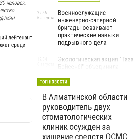
80 человек.
чество
Военнослужащие
22:56
адемии
6 августа
инженерно-саперной
бригады осваивают
практические навыки
ший лейтенант
подрывного дела
ожет среди
Экологическая акция "Таза
12:54
6 августа
Бейсенбі" объединила
свыше 22 тысяч жителей
Алматинской области
ТОП НОВОСТИ
ЭКОАКЦИЯ
В Алматинской области
руководитель двух
стоматологических
клиник осужден за
хищение средств ОСМС