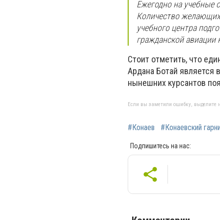
Ежегодно на учебные 
Количество желающих 
учебного центра подг
гражданской авиации н
Стоит отметить, что ед
Ардана Ботай является 
нынешних курсантов поя
Если вы заметили ошибку, выделите н
#Конаев
#Конаевский гарн
Подпишитесь на нас: