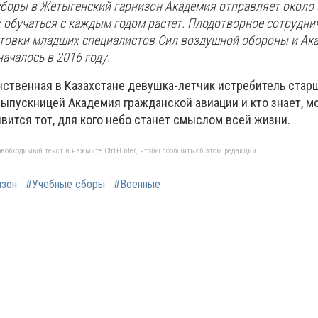
сборы в Жетыгенский гарнизон Академия отправляет около 
обучаться с каждым годом растет. Плодотворное сотрудни
отовки младших специалистов Сил воздушной обороны и Ак
ачалось в 2016 году.
инственная в Казахстане девушка-летчик истребитель стар
выпускницей Академия гражданской авиации и кто знает, м
вится тот, для кого небо станет смыслом всей жизни.
еобходимый текст и нажмите Ctrl+Enter, чтобы сообщить об этом редакции
изон
#Учебные сборы
#Военные