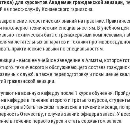
ктика) для курсантов Академии гражданской авиации,
пе
й на пресс-службу Конаевского гарнизона.
закрепление теоретических знаний на практике. Практичес
и инженерно-техническим специальностям. В учебном цен
ально-техническая база с тренажерными комплексами, ла
елями летательных аппаратов и техники противовоздушно
ать практические навыки по специальностям.
виации - высшее учебное заведение в Алматы, которое го
ётного, технического и обслуживающего состава гражданск
наземных служб, а также переподготовку и повышение ква
ий гражданской авиации.
упают на военную кафедру после 1 курса обучения. Пройд
на кафедре в течение второго и третьего курсов, студент
го центра в Жетыгенском гарнизоне в течение месяца, по 
верность Отечеству, получив звание офицера запаса. У все
ние в течение первого курса и стать сержантом запаса.