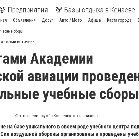
Предприятия
Базы отдыха в Конаеве
вная
Объявления
Досуг
Авто / Мото
Афиша
Карта города
учебные сборы
адежный источник
тами Академии
кой авиации проведе
ельные учебные сборы
Фото: пресс-служба Конаевского гарнизона
е на базе уникального в своем роде учебного центра по
Сил воздушной обороны организованы и проведены уче