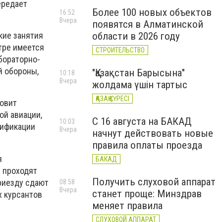
редает
Более 100 новых объектов
16:52
Вчера
появятся в Алматинской
области в 2026 году
кие занятия
тре имеется
СТРОИТЕЛЬСТВО
бораторно-
й обороны,
"Қазақстан Барысына"
10:18
Вчера
жолдама үшін тартыс
ҚАЗАҚ КҮРЕСІ
товит
ой авиации,
С 16 августа на БАКАД
10:03
лификации
Вчера
начнут действовать новые
правила оплаты проезда
я
БАКАД
ы проходят
Получить слуховой аппарат
приезду сдают
08:58
Вчера
станет проще: Минздрав
х курсантов
меняет правила
СЛУХОВОЙ АППАРАТ