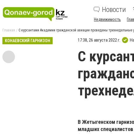
Новости
Недвижимость
Гла
Главная
С курсантами Академии гражданской авиации проведены трехнедельные 
17:38, 26 августа 2022 г.
Н
КОНАЕВСКИЙ ГАРНИЗОН
С курсан
гражданс
трехнед
В Жетыгенском гарнизон
младших специалистов 