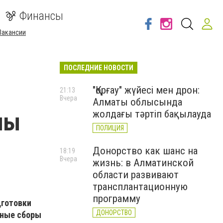
Финансы
Вакансии
ПОСЛЕДНИЕ НОВОСТИ
"Қорғау" жүйесі мен дрон:
21:13
Вчера
Алматы облысында
ны
жолдағы тәртіп бақылауда
ПОЛИЦИЯ
Донорство как шанс на
18:19
Вчера
жизнь: в Алматинской
области развивают
трансплантационную
программу
дготовки
ДОНОРСТВО
бные сборы