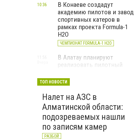
В Конаеве создадут
10:36
академию пилотов и завод
спортивных катеров в
рамках проекта Formula-1
H2O
ЧЕМПИОНАТ FORMULA-1 H2O
В Алатау планируют
11:56
Вчера
реализовать пилотный
проект по производству
"зеленого" авиатоплива
ТОП НОВОСТИ
НОВОСТИ КОМПАНИЙ
Налет на АЗС в
Алматы облысының
14:19
Алматинской области:
4 августа
мамандандырылған
подозреваемых нашли
ауданаралық әкімшілік
сотының төрағасы болып
по записям камер
Роллан Дүйсенбиев
РАЗБОЙ