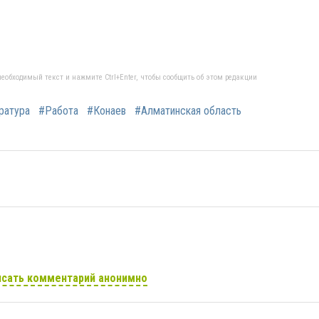
еобходимый текст и нажмите Ctrl+Enter, чтобы сообщить об этом редакции
ратура
#Работа
#Конаев
#Алматинская область
сать комментарий анонимно