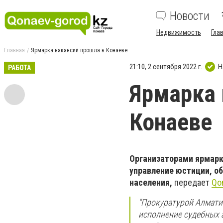
Новости
Недвижимость
Гла
Главная
Ярмарка вакансий прошла в Конаеве
21:10, 2 сентября 2022 г.
Н
РАБОТА
Ярмарка 
Конаеве
Организаторами ярмарк
управление юстиции, об
населения,
передает
Qo
"Прокуратурой Алмати
исполнение судебных 