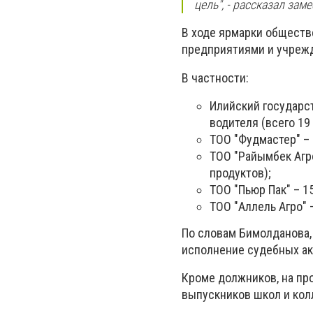
цель", - рассказал за
В ходе ярмарки обществ
предприятиями и учреж
В частности:
Илийский государст
водителя (всего 19
ТОО "Фудмастер" – 
ТОО "Райымбек Агр
продуктов);
ТОО "Пьюр Пак" – 1
ТОО "Аллель Агро" 
По словам Бимолданова, 
исполнение судебных ак
Кроме должников, на пр
выпускников школ и кол