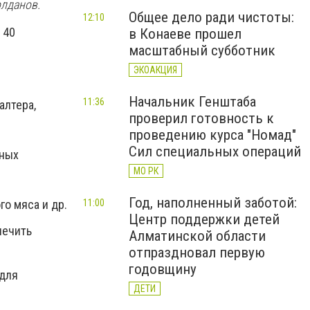
олданов.
Общее дело ради чистоты:
12:10
 40
в Конаеве прошел
масштабный субботник
ЭКОАКЦИЯ
Начальник Генштаба
11:36
алтера,
проверил готовность к
проведению курса "Номад"
Сил специальных операций
чных
МО РК
Год, наполненный заботой:
го мяса и др.
11:00
Центр поддержки детей
печить
Алматинской области
отпраздновал первую
годовщину
 для
ДЕТИ