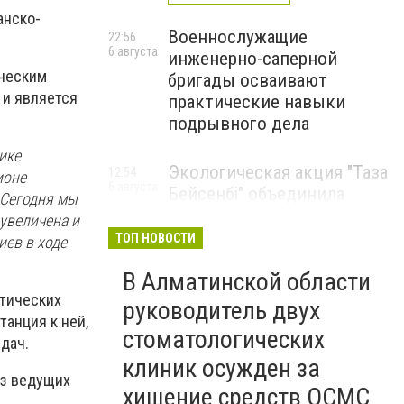
анско-
Военнослужащие
22:56
6 августа
инженерно-саперной
ическим
бригады осваивают
 и является
практические навыки
подрывного дела
ике
Экологическая акция "Таза
12:54
ионе
6 августа
Бейсенбі" объединила
 Сегодня мы
свыше 22 тысяч жителей
увеличена и
Алматинской области
ТОП НОВОСТИ
иев в ходе
ЭКОАКЦИЯ
В Алматинской области
етических
руководитель двух
танция к ней,
стоматологических
дач.
клиник осужден за
из ведущих
хищение средств ОСМС