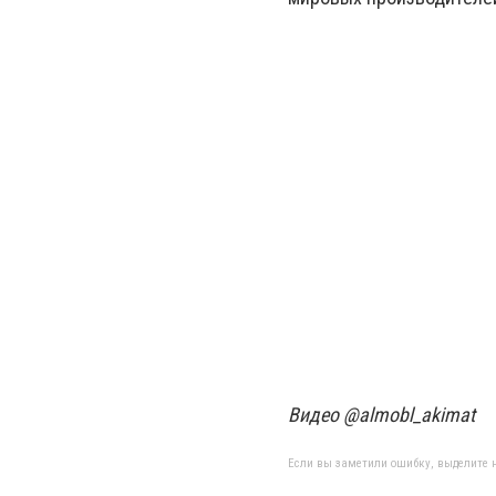
Видео @almobl_akimat
Если вы заметили ошибку, выделите н