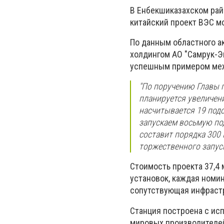
В Енбекшиказахском рай
китайский проект ВЭС м
По данным областного а
холдингом АО "Самрук-Эн
успешным примером межд
"По поручению Главы 
планируется увеличени
насчитывается 19 подо
запускаем восьмую по
составит порядка 300 
торжественного запус
Стоимость проекта 37,4 
установок, каждая номин
сопутствующая инфрастр
Станция построена с ис
мировых производителей