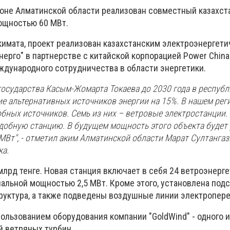
оне Алматинской области реализован совместный казахст
ощностью 60 МВт.
кимата, проект реализован казахстанским электроэнергет
ерго" в партнерстве с китайской корпорацией Power China
ународного сотрудничества в области энергетики.
государства Касым-Жомарта Токаева до 2030 года в республ
е альтернативных источников энергии на 15%. В нашем рег
бных источников. Семь из них – ветровые электростанции.
добную станцию. В будущем мощность этого объекта будет 
МВт", - отметил аким Алматинской области Марат Султангаз
ка.
млрд тенге. Новая станция включает в себя 24 ветроэнерг
альной мощностью 2,5 МВт. Кроме этого, установлена подс
уктура, а также подведены воздушные линии электропере
пользованием оборудования компании "GoldWind" - одного 
 ветряных турбин.