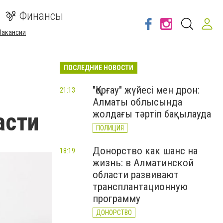
Финансы
Вакансии
ПОСЛЕДНИЕ НОВОСТИ
"Қорғау" жүйесі мен дрон:
21:13
Алматы облысында
асти
жолдағы тәртіп бақылауда
ПОЛИЦИЯ
Донорство как шанс на
18:19
жизнь: в Алматинской
области развивают
трансплантационную
программу
ДОНОРСТВО