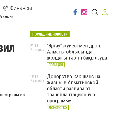
Финансы
Вакансии
ПОСЛЕДНИЕ НОВОСТИ
вил
"Қорғау" жүйесі мен дрон:
21:13
7 августа
Алматы облысында
жолдағы тәртіп бақылауда
ПОЛИЦИЯ
Донорство как шанс на
18:19
7 августа
жизнь: в Алматинской
области развивают
трансплантационную
ан страны со
программу
ДОНОРСТВО