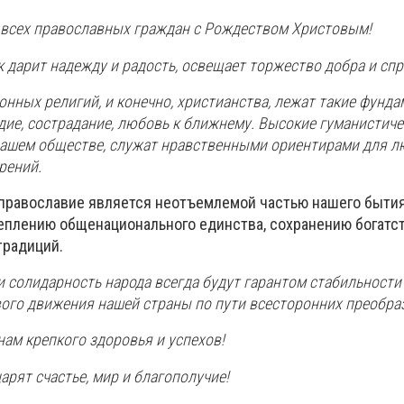
всех православных граждан с Рождеством Христовым!
 дарит надежду и радость, освещает торжество добра и сп
онных религий, и конечно, христианства, лежат такие фунд
дие, сострадание, любовь к ближнему. Высокие гуманистич
нашем обществе, служат нравственными ориентирами для л
рений.
 православие является неотъемлемой частью нашего бытия
реплению общенационального единства, сохранению богатс
традиций.
и солидарность народа всегда будут гарантом стабильности
вого движения нашей страны по пути всесторонних преобра
ам крепкого здоровья и успехов!
арят счастье, мир и благополучие!