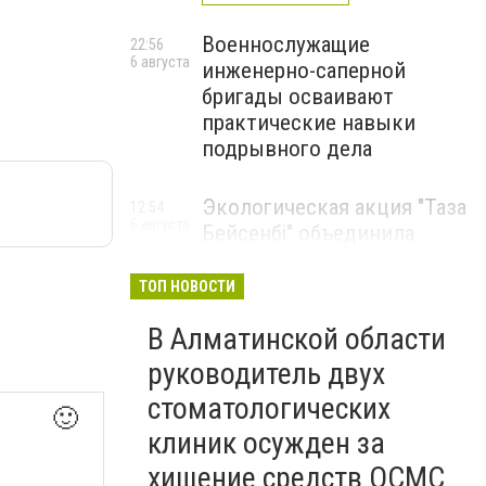
Военнослужащие
22:56
6 августа
инженерно-саперной
бригады осваивают
практические навыки
подрывного дела
Экологическая акция "Таза
12:54
6 августа
Бейсенбі" объединила
свыше 22 тысяч жителей
Алматинской области
ТОП НОВОСТИ
ЭКОАКЦИЯ
В Алматинской области
руководитель двух
стоматологических
🙂
клиник осужден за
хищение средств ОСМС