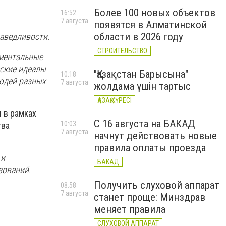
Более 100 новых объектов
16:52
7 августа
появятся в Алматинской
области в 2026 году
раведливости.
СТРОИТЕЛЬСТВО
аментальные
еские идеалы
"Қазақстан Барысына"
10:18
юдей разных
7 августа
жолдама үшін тартыс
ҚАЗАҚ КҮРЕСІ
 в рамках
С 16 августа на БАКАД
10:03
тва
7 августа
начнут действовать новые
правила оплаты проезда
 и
БАКАД
зований.
Получить слуховой аппарат
08:58
7 августа
станет проще: Минздрав
меняет правила
СЛУХОВОЙ АППАРАТ