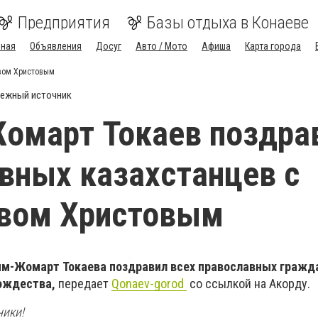
Предприятия
Базы отдыха в Конаеве
вная
Объявления
Досуг
Авто / Мото
Афиша
Карта города
вом Христовым
ежный источник
омарт Токаев поздра
вных казахстанцев с
вом Христовым
ым-Жомарт Токаева поздравил всех православных гражд
ождества,
передает
Qonaev-gorod
со ссылкой на Акорду.
ники!