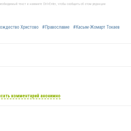
еобходимый текст и нажмите Ctrl+Enter, чтобы сообщить об этом редакции
ождество Христово
#Православие
#Касым-Жомарт Токаев
сать комментарий анонимно