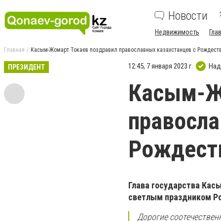
Новости
Недвижимость
Гла
Главная
Касым-Жомарт Токаев поздравил православных казахстанцев с Рождест
12:45, 7 января 2023 г.
Над
ПРЕЗИДЕНТ
Касым-Ж
правосла
Рождест
Глава государства Кас
светлым праздником Р
Дорогие соотечествен